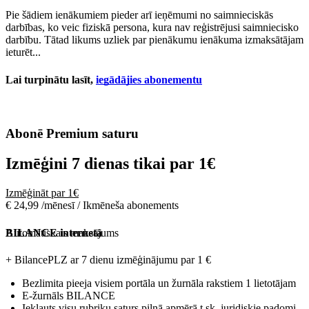
Pie šādiem ienākumiem pieder arī ieņēmumi no saimnieciskās
darbības, ko veic fiziskā persona, kura nav reģistrējusi saimniecisko
darbību. Tātad likums uzliek par pienākumu ienākuma izmaksātājam
ieturēt...
Lai turpinātu lasīt,
iegādājies abonementu
Abonē Premium saturu
Izmēģini 7 dienas tikai par
1€
Izmēģināt par 1€
€ 24,99 /mēnesī / Ikmēneša abonements
Automātiskais maksājums
BILANCE internetā
+ BilancePLZ ar 7 dienu izmēģinājumu par
1 €
Bezlimita pieeja visiem portāla un žurnāla rakstiem 1 lietotājam
E-žurnāls BILANCE
Iekļauts visu rubriku saturs pilnā apmērā t.sk. juridiskie padomi,