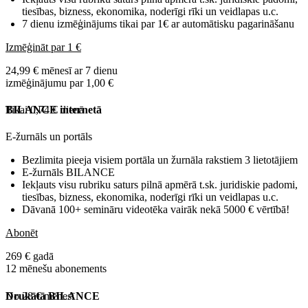
tiesības, bizness, ekonomika, noderīgi rīki un veidlapas u.c.
7 dienu izmēģinājums tikai par 1€ ar automātisku pagarināšanu
Izmēģināt par 1 €
24,99 € mēnesī ar 7 dienu
izmēģinājumu par 1,00 €
Tikai 0,74 € dienā
BILANCE internetā
E-žurnāls un portāls
Bezlimita pieeja visiem portāla un žurnāla rakstiem 3 lietotājiem
E-žurnāls BILANCE
Iekļauts visu rubriku saturs pilnā apmērā t.sk. juridiskie padomi,
tiesības, bizness, ekonomika, noderīgi rīki un veidlapas u.c.
Dāvanā 100+ semināru videotēka vairāk nekā 5000 € vērtībā!
Abonēt
269 € gadā
12 mēnešu abonements
No 28 € mēnesī
Drukātā BILANCE