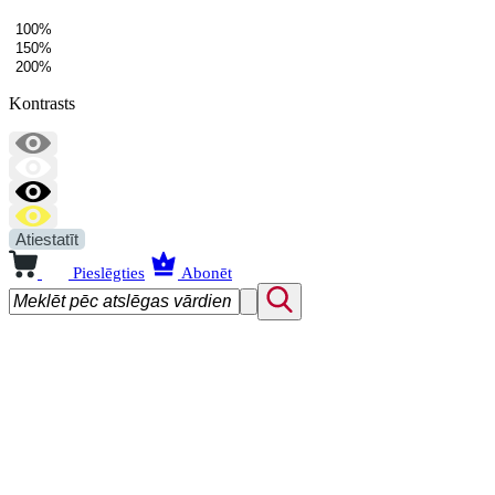
100%
150%
200%
Kontrasts
Atiestatīt
Pieslēgties
Abonēt