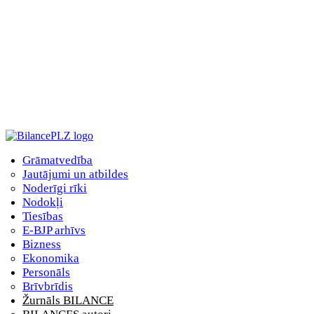
Grāmatvedība
Jautājumi un atbildes
Noderīgi rīki
Nodokļi
Tiesības
E-BJP arhīvs
Bizness
Ekonomika
Personāls
Brīvbrīdis
Žurnāls BILANCE