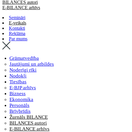
BILANCES autori
E-BILANCE arhīvs
Semināri
E-veikals
Kontakti
Reklāma
Par mums
Grāmatvedība
Jautājumi un atbildes
Noderīgi rīki
Nodokļi
Tiesības
E-BJP arhīvs
Bizness
Ekonomika
Personāls
Brīvbrīdis
Žurnāls BILANCE
BILANCES autori
E-BILANCE arhīvs