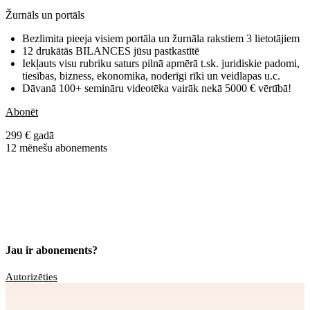
Žurnāls un portāls
Bezlimita pieeja visiem portāla un žurnāla rakstiem 3 lietotājiem
12 drukātās BILANCES jūsu pastkastītē
Iekļauts visu rubriku saturs pilnā apmērā t.sk. juridiskie padomi,
tiesības, bizness, ekonomika, noderīgi rīki un veidlapas u.c.
Dāvanā 100+ semināru videotēka vairāk nekā 5000 € vērtībā!
Abonēt
299 € gadā
12 mēnešu abonements
Jau ir abonements?
Autorizēties