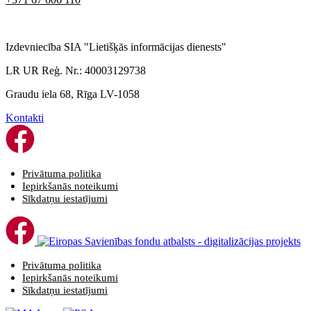
Izdevniecība SIA "Lietišķās informācijas dienests"
LR UR Reģ. Nr.: 40003129738
Graudu iela 68, Rīga LV-1058
Kontakti
Privātuma politika
Iepirkšanās noteikumi
Sīkdatņu iestatījumi
Privātuma politika
Iepirkšanās noteikumi
Sīkdatņu iestatījumi