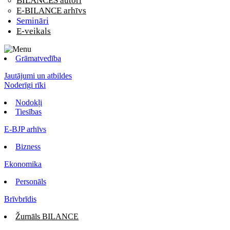
BILANCES autori
E-BILANCE arhīvs
Semināri
E-veikals
Grāmatvedība
Jautājumi un atbildes
Noderīgi rīki
Nodokļi
Tiesības
E-BJP arhīvs
Bizness
Ekonomika
Personāls
Brīvbrīdis
Žurnāls BILANCE