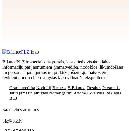
Apstiprināt
>
privātuma politikai
BilancePLZ ir specializēts portāls, kas sniedz visaktuālāko
informāciju par jaunumiem grāmatvedībā, nodokļos, likumdošanā
un personāla jautājumos no praktizējošiem grāmatvežiem,
revidentiem un citiem augstas klases finanšu ekspertiem.
Grāmatvedība
Nodokļi
Bizness
E-Bilance
Tiesības
Personāls
Jautājumi un atbildes
Noderīgi rīki
Abonē
E-veikals
Reklāma
BUJ
Sazinieties ar mums:
plz@plz.lv
+371 67 606 110