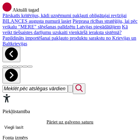
Aktuāli tagad
Pārskatīs kritērijus, kādi uzņēmumi pakļauti obligātajai revīzijai
BILANCES augusta numurā lasiet
Pieprasa rīcības stratēģiju, lai pēc
veikalu "MERE" slēgšanas palīdzētu Latvijas piegādātājiem
Kā
veikt tiešsaistes darījumu uzskaiti vienkāršā ieraksta sistēmā?
Papildināts importēšanai pakļauto produktu sarakstu no Krievijas un
Baltkrievijas
Piekļūstamība
Pāriet uz galveno saturu
Viegli lasīt
Fonta izmērs