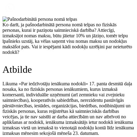
Ko darīt, ja pašnodarbinātā persona nomā telpas no fiziskās
personas, kurai ir paziņota saimnieciskā darbība? Attiecīgi,
izmaksājot nomas maksu, būtu jāietur 10% un jāziņo, tomēr telpu
īpašnieks uzstāj, ka vēlas saņemt visu nomas maksu un nodokļus
maksāšot pats. Vai ir iespējami kādi nodokļu uzrēķini par neieturēto
nodokli?
Atbilde
Likuma «Par iedzīvotāju ienākuma nodokli» 17. panta desmitā daļa
nosaka, ka no fiziskās personas ienākumiem, kurus izmaksā
komersanti, individuālie uzņēmumi (arī zemnieku vai zvejnieku
saimniecības), kooperatīvās sabiedrības, nerezidentu pastāvīgās
pārstāvniecības, iestādes, organizācijas, biedrības, nodibinājumi un
fiziskās personas, kuras reģistrētas kā saimnieciskās darbības
veicējas, ja tie nav saistīti ar darba attiecībām un nav atbrīvoti no
aplikšanas ar nodokli, ienākuma izmaksātājs ietur nodokli ienākuma
izmaksas vietā un iemaksā to vienotajā nodokļu kontā līdz ienākuma
izmaksas mēnesim sekojošā mēneša 23. datumam.