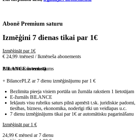
Abonē Premium saturu
Izmēģini 7 dienas tikai par
1€
Izmēģināt par 1€
€ 24,99 /mēnesī / Ikmēneša abonements
Automātiskais maksājums
BILANCE internetā
+ BilancePLZ ar 7 dienu izmēģinājumu par
1 €
Bezlimita pieeja visiem portāla un žurnāla rakstiem 1 lietotājam
E-žurnāls BILANCE
Iekļauts visu rubriku saturs pilnā apmērā t.sk. juridiskie padomi,
tiesības, bizness, ekonomika, noderīgi rīki un veidlapas u.c.
7 dienu izmēģinājums tikai par 1€ ar automātisku pagarināšanu
Izmēģināt par 1 €
24,99 € mēnesī ar 7 dienu