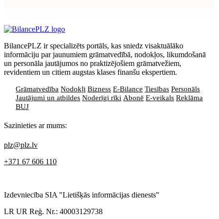
privātuma politikai
BilancePLZ ir specializēts portāls, kas sniedz visaktuālāko
informāciju par jaunumiem grāmatvedībā, nodokļos, likumdošanā
un personāla jautājumos no praktizējošiem grāmatvežiem,
revidentiem un citiem augstas klases finanšu ekspertiem.
Grāmatvedība
Nodokļi
Bizness
E-Bilance
Tiesības
Personāls
Jautājumi un atbildes
Noderīgi rīki
Abonē
E-veikals
Reklāma
BUJ
Sazinieties ar mums:
plz@plz.lv
+371 67 606 110
Izdevniecība SIA "Lietišķās informācijas dienests"
LR UR Reģ. Nr.: 40003129738