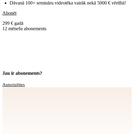
Dāvanā 100+ semināru videotēka vairāk nekā 5000 € vērtībā!
Abonēt
299 € gadā
12 mēnešu abonements
Jau ir abonements?
Autorizēties
Apstiprināt
>