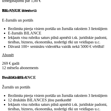
izmēģinājumu par 1,00 €
Tikai 0,74 € dienā
BILANCE internetā
E-žurnāls un portāls
Bezlimita pieeja visiem portāla un žurnāla rakstiem 3 lietotājiem
E-žurnāls BILANCE
Iekļauts visu rubriku saturs pilnā apmērā t.sk. juridiskie padomi,
tiesības, bizness, ekonomika, noderīgi rīki un veidlapas u.c.
Dāvanā 100+ semināru videotēka vairāk nekā 5000 € vērtībā!
Abonēt
269 € gadā
12 mēnešu abonements
No 28 € mēnesī
Drukātā BILANCE
Žurnāls un portāls
Bezlimita pieeja visiem portāla un žurnāla rakstiem 3 lietotājiem
12 drukātās BILANCES jūsu pastkastītē
Iekļauts visu rubriku saturs pilnā apmērā t.sk. juridiskie padomi,
tiesības, bizness, ekonomika, noderīgi rīki un veidlapas u.c.