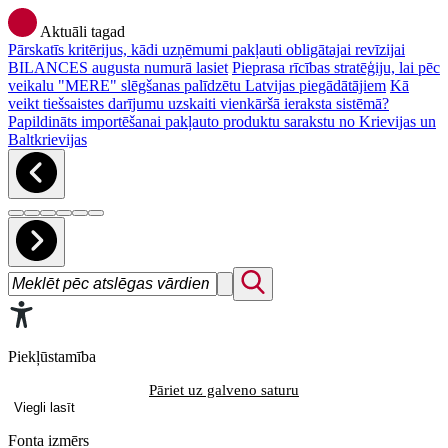
Aktuāli tagad
Pārskatīs kritērijus, kādi uzņēmumi pakļauti obligātajai revīzijai
BILANCES augusta numurā lasiet
Pieprasa rīcības stratēģiju, lai pēc
veikalu "MERE" slēgšanas palīdzētu Latvijas piegādātājiem
Kā
veikt tiešsaistes darījumu uzskaiti vienkāršā ieraksta sistēmā?
Papildināts importēšanai pakļauto produktu sarakstu no Krievijas un
Baltkrievijas
Piekļūstamība
Pāriet uz galveno saturu
Viegli lasīt
Fonta izmērs