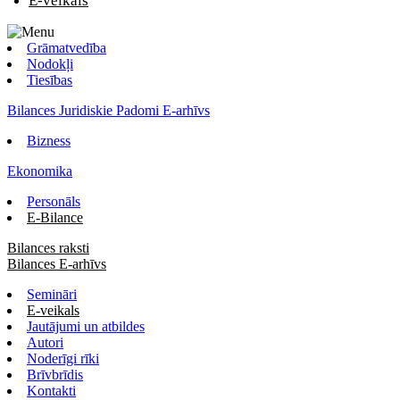
E-veikals
Grāmatvedība
Nodokļi
Tiesības
Bilances Juridiskie Padomi E-arhīvs
Bizness
Ekonomika
Personāls
E-Bilance
Bilances raksti
Bilances E-arhīvs
Semināri
E-veikals
Jautājumi un atbildes
Autori
Noderīgi rīki
Brīvbrīdis
Kontakti