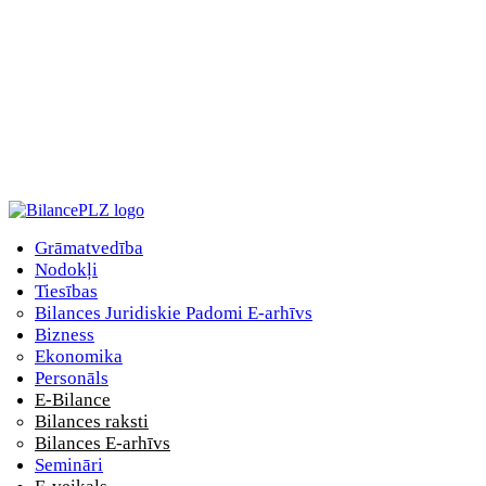
Grāmatvedība
Nodokļi
Tiesības
Bilances Juridiskie Padomi E-arhīvs
Bizness
Ekonomika
Personāls
E-Bilance
Bilances raksti
Bilances E-arhīvs
Semināri