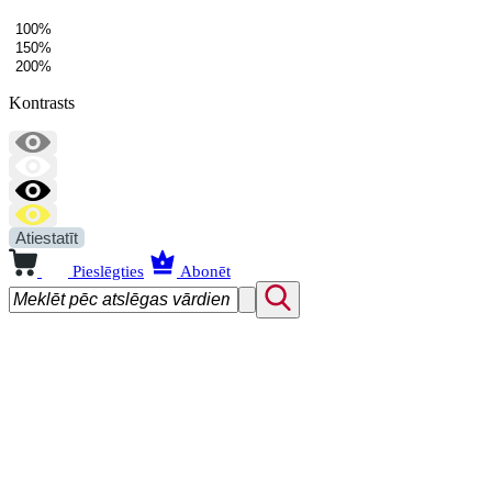
100%
150%
200%
Kontrasts
Atiestatīt
Pieslēgties
Abonēt