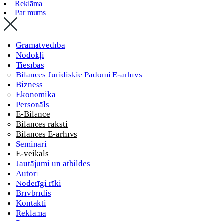
Reklāma
Par mums
Grāmatvedība
Nodokļi
Tiesības
Bilances Juridiskie Padomi E-arhīvs
Bizness
Ekonomika
Personāls
E-Bilance
Bilances raksti
Bilances E-arhīvs
Semināri
E-veikals
Jautājumi un atbildes
Autori
Noderīgi rīki
Brīvbrīdis
Kontakti
Reklāma