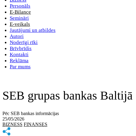
Personāls
E-Bilance
Semināri
E-veikals
Jautājumi un atbildes
Autori
Noderīgi rīki
Brīvbrīdis
Kontakti
Reklāma
Par mums
SEB grupas bankas Baltijā a
Pēc SEB bankas informācijas
25/05/2026
BIZNESS
FINANSES