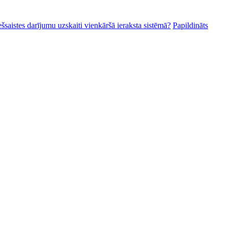
ešsaistes darījumu uzskaiti vienkāršā ieraksta sistēmā?
Papildināts