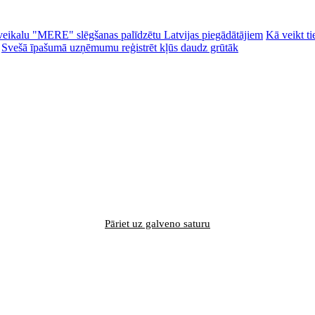
ēc veikalu "MERE" slēgšanas palīdzētu Latvijas piegādātājiem
Kā veikt ti
Svešā īpašumā uzņēmumu reģistrēt kļūs daudz grūtāk
Pāriet uz galveno saturu