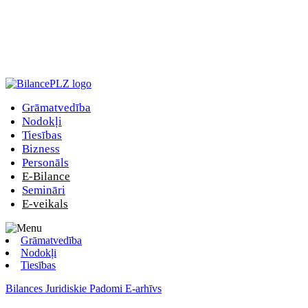
Grāmatvedība
Nodokļi
Tiesības
Bizness
Personāls
E-Bilance
Semināri
E-veikals
Grāmatvedība
Nodokļi
Tiesības
Bilances Juridiskie Padomi E-arhīvs