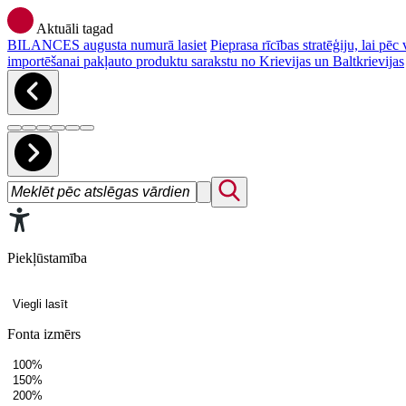
Aktuāli tagad
BILANCES augusta numurā lasiet
Pieprasa rīcības stratēģiju, lai p
importēšanai pakļauto produktu sarakstu no Krievijas un Baltkrievijas
Piekļūstamība
Viegli lasīt
Fonta izmērs
100%
150%
200%