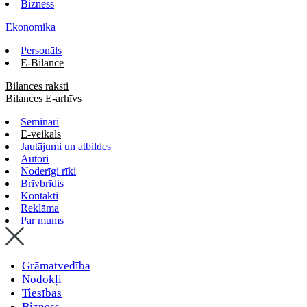
Bizness
Ekonomika
Personāls
E-Bilance
Bilances raksti
Bilances E-arhīvs
Semināri
E-veikals
Jautājumi un atbildes
Autori
Noderīgi rīki
Brīvbrīdis
Kontakti
Reklāma
Par mums
Grāmatvedība
Nodokļi
Tiesības
Bizness