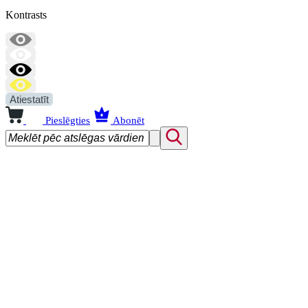
Kontrasts
Atiestatīt
Pieslēgties
Abonēt