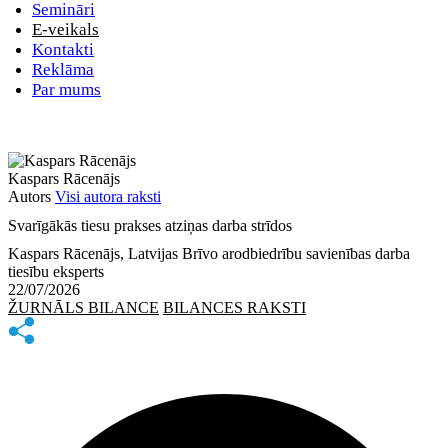
Semināri
E-veikals
Kontakti
Reklāma
Par mums
Kaspars Rācenājs
Autors
Visi autora raksti
Svarīgākās tiesu prakses atziņas darba strīdos
Kaspars Rācenājs, Latvijas Brīvo arodbiedrību savienības darba
tiesību eksperts
22/07/2026
ŽURNĀLS BILANCE
BILANCES RAKSTI