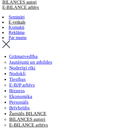
BILANCES autori
E-BILANCE arhīvs
Semināri
E-veikals
Kontakti
Reklāma
Par mums
Grāmatvedība
Jautājumi un atbildes
Noderīgi rīki
Nodokļi
Tiesības
E-BJP arhīvs
Bizness
Ekonomika
Personāls
Brīvbrīdis
Žurnāls BILANCE
BILANCES autori
E-BILANCE arhīvs