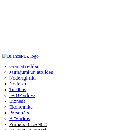
Grāmatvedība
Jautājumi un atbildes
Noderīgi rīki
Nodokļi
Tiesības
E-BJP arhīvs
Bizness
Ekonomika
Personāls
Brīvbrīdis
Žurnāls BILANCE