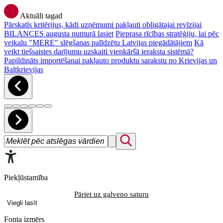
Aktuāli tagad
Pārskatīs kritērijus, kādi uzņēmumi pakļauti obligātajai revīzijai
BILANCES augusta numurā lasiet
Pieprasa rīcības stratēģiju, lai pēc
veikalu "MERE" slēgšanas palīdzētu Latvijas piegādātājiem
Kā
veikt tiešsaistes darījumu uzskaiti vienkāršā ieraksta sistēmā?
Papildināts importēšanai pakļauto produktu sarakstu no Krievijas un
Baltkrievijas
Piekļūstamība
Pāriet uz galveno saturu
Viegli lasīt
Fonta izmērs