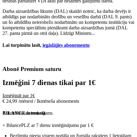
tiesības pārsūdzēt VDI aktu par nelaimes gadījumu darbā.
Darba aizsardzības likums (DAL) skaidri noteic, ka darba devējs ir
atbildīgs par nodarbināto drošību un veselību darbā (DAL 9. pants)
un šo atbildību neierobežo nodarbināto un kompetentu institūciju vai
kompetentu speciālistu pienākumi darba aizsardzības jomā (DAL
27. panta pirmā un otrā daļa). Līdzīgi Ministru...
Lai turpinātu lasīt,
iegādājies abonementu
Abonē Premium saturu
Izmēģini 7 dienas tikai par
1€
Izmēģināt par 1€
€ 24,99 /mēnesī / Ikmēneša abonements
Automātiskais maksājums
BILANCE internetā
+ BilancePLZ ar 7 dienu izmēģinājumu par
1 €
Bezlimita pieeja visiem portāla un žurnāla rakstiem 1 lietotājam