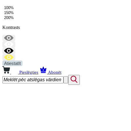
100%
150%
200%
Kontrasts
Atiestatīt
Pieslēgties
Abonēt