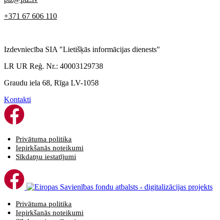
+371 67 606 110
Izdevniecība SIA "Lietišķās informācijas dienests"
LR UR Reģ. Nr.: 40003129738
Graudu iela 68, Rīga LV-1058
Kontakti
Privātuma politika
Iepirkšanās noteikumi
Sīkdatņu iestatījumi
Privātuma politika
Iepirkšanās noteikumi