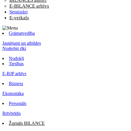
BILANCES autori
E-BILANCE arhīvs
Semināri
E-veikals
Grāmatvedība
Jautājumi un atbildes
Noderīgi rīki
Nodokļi
Tiesības
E-BJP arhīvs
Bizness
Ekonomika
Personāls
Brīvbrīdis
Žurnāls BILANCE