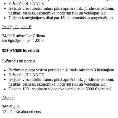
E-žurnāls BILANCE
Iekļauts visu rubriku saturs pilnā apmērā t.sk. juridiskie padomi,
tiesības, bizness, ekonomika, noderīgi rīki un veidlapas u.c.
7 dienu izmēģinājums tikai par 1€ ar automātisku pagarināšanu
Izmēģināt par 1 €
24,99 € mēnesī ar 7 dienu
izmēģinājumu par 1,00 €
Tikai 0,74 € dienā
BILANCE internetā
E-žurnāls un portāls
Bezlimita pieeja visiem portāla un žurnāla rakstiem 3 lietotājiem
E-žurnāls BILANCE
Iekļauts visu rubriku saturs pilnā apmērā t.sk. juridiskie padomi,
tiesības, bizness, ekonomika, noderīgi rīki un veidlapas u.c.
Dāvanā 100+ semināru videotēka vairāk nekā 5000 € vērtībā!
Abonēt
269 € gadā
12 mēnešu abonements