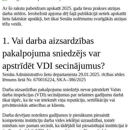
Ar šo rakstu pabeidzam apskatīt 2025. gada tiesu prakses atziņas
darba strīdos. Ierobežotā apjoma dēļ šajā publikācijā netiek apskatīti
lietu faktiskie apstākļi, bet tikai Senāta nolēmumu svarīgākās atziņas
tēžu veidā.
1. Vai darba aizsardzības
pakalpojuma sniedzējs var
apstrīdēt VDI secinājumus?
Senāta Administratīvo lietu departamenta 29.01.2025. rīcības sēdes
lēmums lietā Nr. 670016224, SKA–386/2025
Darba aizsardzības pakalpojuma sniedzējs nevar pārsūdzēt Valsts
darba inspekcijas (VDI) secinājumus par nelaimes gadījumu darbā
tikai tāpēc, ka tie var ietekmēt viņa reputāciju, sertifikāciju vai
privāttiesiskās attiecības ar klientu.
Darba devējam noteiktos gadījumos ir pienākums piesaistīt
kompetentu institūciju darba vides iekšējai uzraudzībai, tomēr
minētais nav pamats secināt, ka tādējādi šai piesaistītajai institūcijai ir