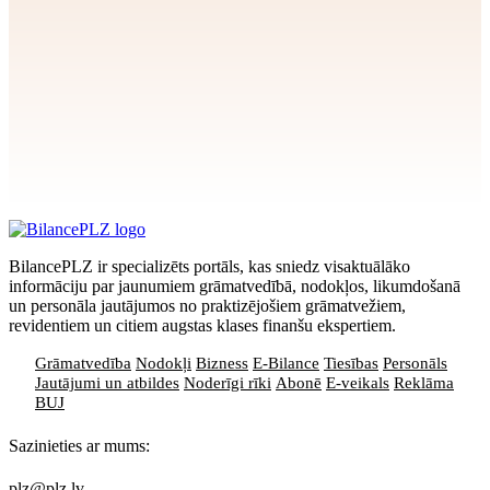
Apstiprināt
>
privātuma politikai
BilancePLZ ir specializēts portāls, kas sniedz visaktuālāko
informāciju par jaunumiem grāmatvedībā, nodokļos, likumdošanā
un personāla jautājumos no praktizējošiem grāmatvežiem,
revidentiem un citiem augstas klases finanšu ekspertiem.
Grāmatvedība
Nodokļi
Bizness
E-Bilance
Tiesības
Personāls
Jautājumi un atbildes
Noderīgi rīki
Abonē
E-veikals
Reklāma
BUJ
Sazinieties ar mums:
plz@plz.lv