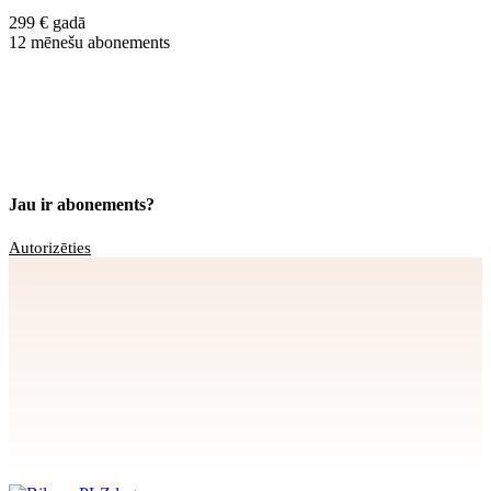
299 € gadā
12 mēnešu abonements
Jau ir abonements?
Autorizēties
Apstiprināt
>
privātuma politikai