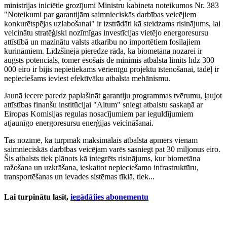
ministrijas iniciētie grozījumi Ministru kabineta noteikumos Nr. 383
"Noteikumi par garantijām saimnieciskās darbības veicējiem
konkurētspējas uzlabošanai" ir izstrādāti kā steidzams risinājums, lai
veicinātu stratēģiski nozīmīgas investīcijas vietējo energoresursu
attīstībā un mazinātu valsts atkarību no importētiem fosilajiem
kurināmiem. Līdzšinējā pieredze rāda, ka biometāna nozarei ir
augsts potenciāls, tomēr esošais de minimis atbalsta limits līdz 300
000 eiro ir bijis nepietiekams vērienīgu projektu īstenošanai, tādēļ ir
nepieciešams ieviest efektīvāku atbalsta mehānismu.
Jaunā iecere paredz paplašināt garantiju programmas tvērumu, ļaujot
attīstības finanšu institūcijai "Altum" sniegt atbalstu saskaņā ar
Eiropas Komisijas regulas nosacījumiem par ieguldījumiem
atjaunīgo energoresursu enerģijas veicināšanai.
Tas nozīmē, ka turpmāk maksimālais atbalsta apmērs vienam
saimnieciskās darbības veicējam varēs sasniegt pat 30 miljonus eiro.
Šis atbalsts tiek plānots kā integrēts risinājums, kur biometāna
ražošana un uzkrāšana, ieskaitot nepieciešamo infrastruktūru,
transportēšanas un ievades sistēmas tīklā, tiek...
Lai turpinātu lasīt,
iegādājies abonementu