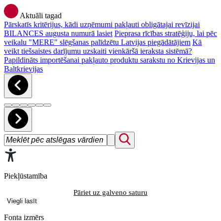
Aktuāli tagad
Pārskatīs kritērijus, kādi uzņēmumi pakļauti obligātajai revīzijai
BILANCES augusta numurā lasiet
Pieprasa rīcības stratēģiju, lai pēc
veikalu "MERE" slēgšanas palīdzētu Latvijas piegādātājiem
Kā
veikt tiešsaistes darījumu uzskaiti vienkāršā ieraksta sistēmā?
Papildināts importēšanai pakļauto produktu sarakstu no Krievijas un
Baltkrievijas
Piekļūstamība
Pāriet uz galveno saturu
Viegli lasīt
Fonta izmērs