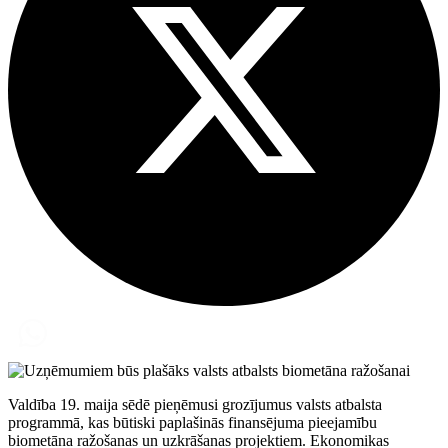
Valdība 19. maija sēdē pieņēmusi grozījumus valsts atbalsta
programmā, kas būtiski paplašinās finansējuma pieejamību
biometāna ražošanas un uzkrāšanas projektiem. Ekonomikas