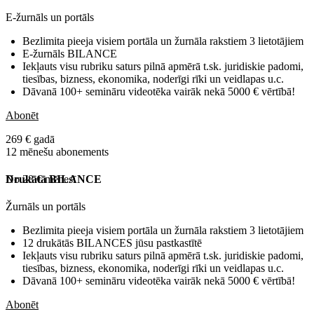
E-žurnāls un portāls
Bezlimita pieeja visiem portāla un žurnāla rakstiem 3 lietotājiem
E-žurnāls BILANCE
Iekļauts visu rubriku saturs pilnā apmērā t.sk. juridiskie padomi,
tiesības, bizness, ekonomika, noderīgi rīki un veidlapas u.c.
Dāvanā 100+ semināru videotēka vairāk nekā 5000 € vērtībā!
Abonēt
269 € gadā
12 mēnešu abonements
No 28 € mēnesī
Drukātā BILANCE
Žurnāls un portāls
Bezlimita pieeja visiem portāla un žurnāla rakstiem 3 lietotājiem
12 drukātās BILANCES jūsu pastkastītē
Iekļauts visu rubriku saturs pilnā apmērā t.sk. juridiskie padomi,
tiesības, bizness, ekonomika, noderīgi rīki un veidlapas u.c.
Dāvanā 100+ semināru videotēka vairāk nekā 5000 € vērtībā!
Abonēt