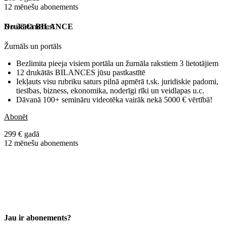
12 mēnešu abonements
No 28 € mēnesī
Drukātā BILANCE
Žurnāls un portāls
Bezlimita pieeja visiem portāla un žurnāla rakstiem 3 lietotājiem
12 drukātās BILANCES jūsu pastkastītē
Iekļauts visu rubriku saturs pilnā apmērā t.sk. juridiskie padomi,
tiesības, bizness, ekonomika, noderīgi rīki un veidlapas u.c.
Dāvanā 100+ semināru videotēka vairāk nekā 5000 € vērtībā!
Abonēt
299 € gadā
12 mēnešu abonements
Jau ir abonements?