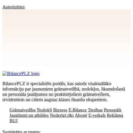
Autorizēties
Apstiprināt
>
privātuma politikai
BilancePLZ ir specializēts portāls, kas sniedz visaktuālāko
informāciju par jaunumiem grāmatvedībā, nodokļos, likumdošanā
un personāla jautājumos no praktizējošiem grāmatvežiem,
revidentiem un citiem augstas klases finanšu ekspertiem.
Grāmatvedība
Nodokļi
Bizness
E-Bilance
Tiesības
Personāls
Jautājumi un atbildes
Noderīgi rīki
Abonē
E-veikals
Reklāma
BUJ
Sazinieties ar mums: