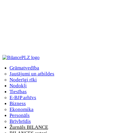
Grāmatvedība
Jautājumi un atbildes
Noderīgi rīki
Nodokļi
Tiesības
E-BJP arhīvs
Bizness
Ekonomika
Personāls
Brīvbrīdis
Žurnāls BILANCE