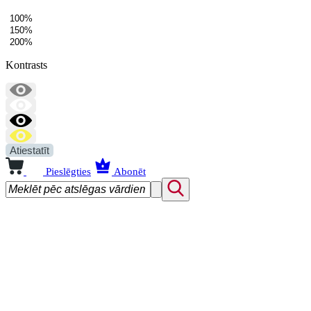
100%
150%
200%
Kontrasts
Atiestatīt
Pieslēgties
Abonēt