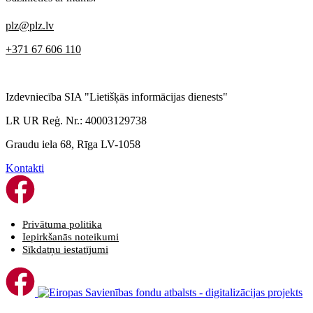
plz@plz.lv
+371 67 606 110
Izdevniecība SIA "Lietišķās informācijas dienests"
LR UR Reģ. Nr.: 40003129738
Graudu iela 68, Rīga LV-1058
Kontakti
Privātuma politika
Iepirkšanās noteikumi
Sīkdatņu iestatījumi