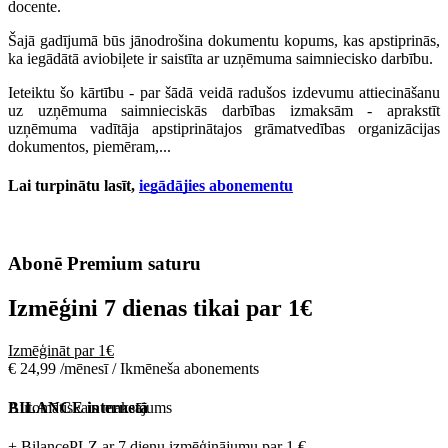
docente.
Šajā gadījumā būs jānodrošina dokumentu kopums, kas apstiprinās,
ka iegādātā aviobiļete ir saistīta ar uzņēmuma saimniecisko darbību.
Ieteiktu šo kārtību - par šādā veidā radušos izdevumu attiecināšanu
uz uzņēmuma saimnieciskās darbības izmaksām - aprakstīt
uzņēmuma vadītāja apstiprinātajos grāmatvedības organizācijas
dokumentos, piemēram,...
Lai turpinātu lasīt,
iegādājies abonementu
Abonē Premium saturu
Izmēģini 7 dienas tikai par
1€
Izmēģināt par 1€
€ 24,99 /mēnesī / Ikmēneša abonements
Automātiskais maksājums
BILANCE internetā
+ BilancePLZ ar 7 dienu izmēģinājumu par
1 €