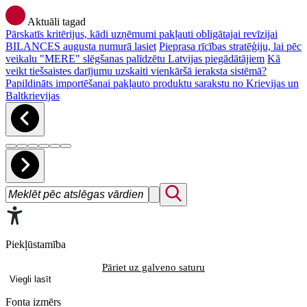
Aktuāli tagad
Pārskatīs kritērijus, kādi uzņēmumi pakļauti obligātajai revīzijai
BILANCES augusta numurā lasiet
Pieprasa rīcības stratēģiju, lai pēc
veikalu "MERE" slēgšanas palīdzētu Latvijas piegādātājiem
Kā
veikt tiešsaistes darījumu uzskaiti vienkāršā ieraksta sistēmā?
Papildināts importēšanai pakļauto produktu sarakstu no Krievijas un
Baltkrievijas
Piekļūstamība
Pāriet uz galveno saturu
Viegli lasīt
Fonta izmērs