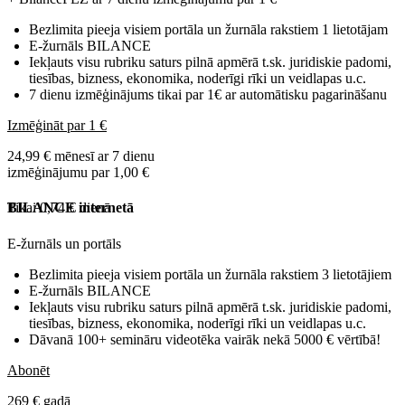
Bezlimita pieeja visiem portāla un žurnāla rakstiem 1 lietotājam
E-žurnāls BILANCE
Iekļauts visu rubriku saturs pilnā apmērā t.sk. juridiskie padomi,
tiesības, bizness, ekonomika, noderīgi rīki un veidlapas u.c.
7 dienu izmēģinājums tikai par 1€ ar automātisku pagarināšanu
Izmēģināt par 1 €
24,99 € mēnesī ar 7 dienu
izmēģinājumu par 1,00 €
Tikai 0,74 € dienā
BILANCE internetā
E-žurnāls un portāls
Bezlimita pieeja visiem portāla un žurnāla rakstiem 3 lietotājiem
E-žurnāls BILANCE
Iekļauts visu rubriku saturs pilnā apmērā t.sk. juridiskie padomi,
tiesības, bizness, ekonomika, noderīgi rīki un veidlapas u.c.
Dāvanā 100+ semināru videotēka vairāk nekā 5000 € vērtībā!
Abonēt
269 € gadā