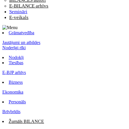
BILANCES autori
E-BILANCE arhīvs
Semināri
E-veikals
Grāmatvedība
Jautājumi un atbildes
Noderīgi rīki
Nodokļi
Tiesības
E-BJP arhīvs
Bizness
Ekonomika
Personāls
Brīvbrīdis
Žurnāls BILANCE