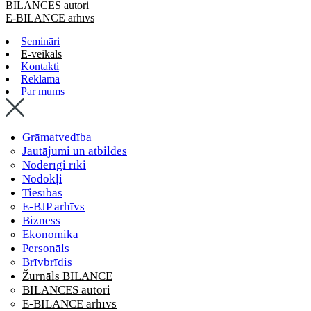
BILANCES autori
E-BILANCE arhīvs
Semināri
E-veikals
Kontakti
Reklāma
Par mums
Grāmatvedība
Jautājumi un atbildes
Noderīgi rīki
Nodokļi
Tiesības
E-BJP arhīvs
Bizness
Ekonomika
Personāls
Brīvbrīdis
Žurnāls BILANCE
BILANCES autori
E-BILANCE arhīvs