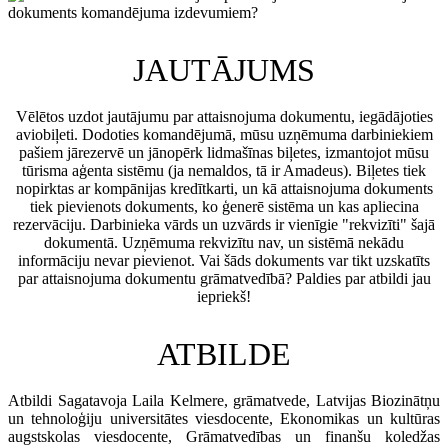
JAUTĀJUMS
Vēlētos uzdot jautājumu par attaisnojuma dokumentu, iegādājoties
aviobiļeti. Dodoties komandējumā, mūsu uzņēmuma darbiniekiem
pašiem jārezervē un jānopērk lidmašīnas biļetes, izmantojot mūsu
tūrisma aģenta sistēmu (ja nemaldos, tā ir Amadeus). Biļetes tiek
nopirktas ar kompānijas kredītkarti, un kā attaisnojuma dokuments
tiek pievienots dokuments, ko ģenerē sistēma un kas apliecina
rezervāciju. Darbinieka vārds un uzvārds ir vienīgie "rekvizīti" šajā
dokumentā. Uzņēmuma rekvizītu nav, un sistēmā nekādu
informāciju nevar pievienot. Vai šāds dokuments var tikt uzskatīts
par attaisnojuma dokumentu grāmatvedībā? Paldies par atbildi jau
iepriekš!
ATBILDE
Atbildi Sagatavoja Laila Kelmere, grāmatvede, Latvijas Biozinātņu
un tehnoloģiju universitātes viesdocente, Ekonomikas un kultūras
augstskolas viesdocente, Grāmatvedības un finanšu koledžas