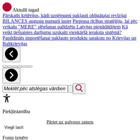
Aktuāli tagad
Pārskatīs kritērijus, kādi uzņēmumi pakļauti obligātajai revīzijai
BILANCES augusta numurā lasiet
Pieprasa rīcības stratēģiju, lai pēc
veikalu "MERE" slēgšanas palīdzētu Latvijas piegādātājiem
Kā
veikt tiešsaistes darījumu uzskaiti vienkāršā ieraksta sistēmā?
Papildināts importēšanai pakļauto produktu sarakstu no Krievijas un
Baltkrievijas
Piekļūstamība
Pāriet uz galveno saturu
Viegli lasīt
Fonta izmērs