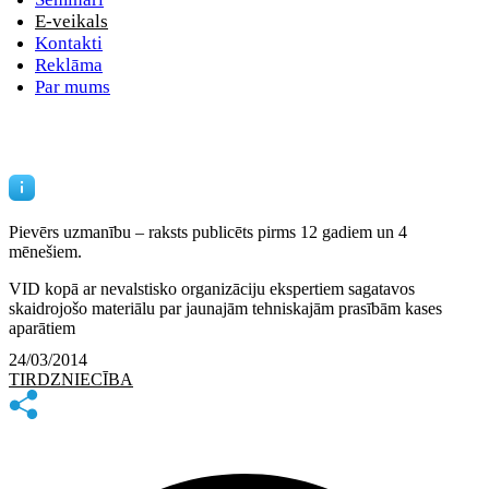
E-veikals
Kontakti
Reklāma
Par mums
Pievērs uzmanību – raksts publicēts
pirms 12 gadiem un 4
mēnešiem.
VID kopā ar nevalstisko organizāciju ekspertiem sagatavos
skaidrojošo materiālu par jaunajām tehniskajām prasībām kases
aparātiem
24/03/2014
TIRDZNIECĪBA