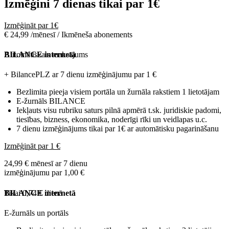
Izmēģini 7 dienas tikai par
1€
Izmēģināt par 1€
€ 24,99 /mēnesī / Ikmēneša abonements
Automātiskais maksājums
BILANCE internetā
+ BilancePLZ ar 7 dienu izmēģinājumu par
1 €
Bezlimita pieeja visiem portāla un žurnāla rakstiem 1 lietotājam
E-žurnāls BILANCE
Iekļauts visu rubriku saturs pilnā apmērā t.sk. juridiskie padomi,
tiesības, bizness, ekonomika, noderīgi rīki un veidlapas u.c.
7 dienu izmēģinājums tikai par 1€ ar automātisku pagarināšanu
Izmēģināt par 1 €
24,99 € mēnesī ar 7 dienu
izmēģinājumu par 1,00 €
Tikai 0,74 € dienā
BILANCE internetā
E-žurnāls un portāls