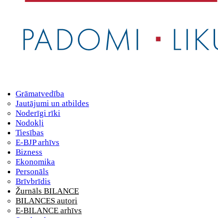
Grāmatvedība
Jautājumi un atbildes
Noderīgi rīki
Nodokļi
Tiesības
E-BJP arhīvs
Bizness
Ekonomika
Personāls
Brīvbrīdis
Žurnāls BILANCE
BILANCES autori
E-BILANCE arhīvs