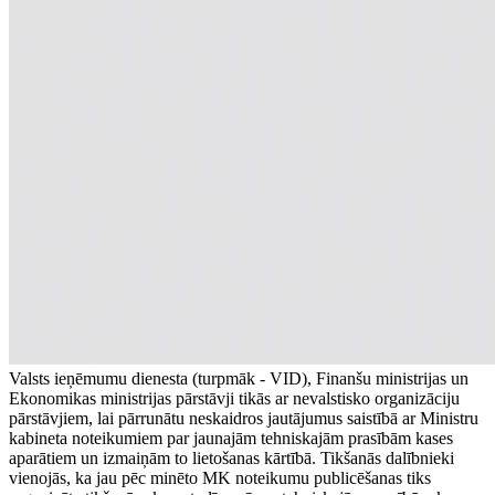
Valsts ieņēmumu dienesta (turpmāk - VID), Finanšu ministrijas un
Ekonomikas ministrijas pārstāvji tikās ar nevalstisko organizāciju
pārstāvjiem, lai pārrunātu neskaidros jautājumus saistībā ar Ministru
kabineta noteikumiem par jaunajām tehniskajām prasībām kases
aparātiem un izmaiņām to lietošanas kārtībā. Tikšanās dalībnieki
vienojās, ka jau pēc minēto MK noteikumu publicēšanas tiks