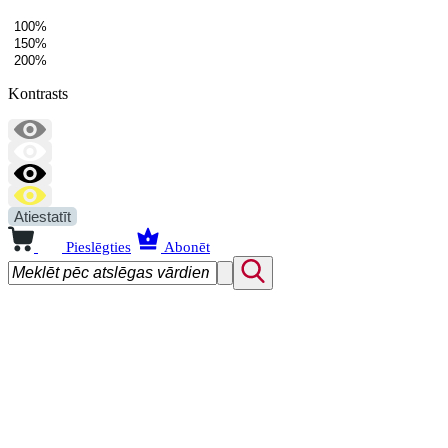
100%
150%
200%
Kontrasts
Atiestatīt
Pieslēgties
Abonēt