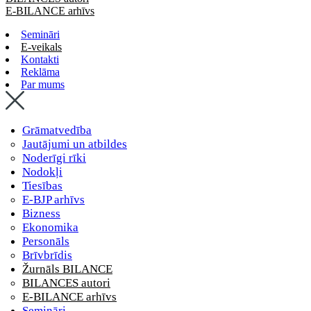
E-BILANCE arhīvs
Semināri
E-veikals
Kontakti
Reklāma
Par mums
Grāmatvedība
Jautājumi un atbildes
Noderīgi rīki
Nodokļi
Tiesības
E-BJP arhīvs
Bizness
Ekonomika
Personāls
Brīvbrīdis
Žurnāls BILANCE
BILANCES autori
E-BILANCE arhīvs
Semināri