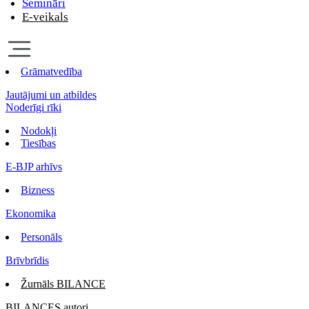
Semināri
E-veikals
Grāmatvedība
Jautājumi un atbildes
Noderīgi rīki
Nodokļi
Tiesības
E-BJP arhīvs
Bizness
Ekonomika
Personāls
Brīvbrīdis
Žurnāls BILANCE
BILANCES autori