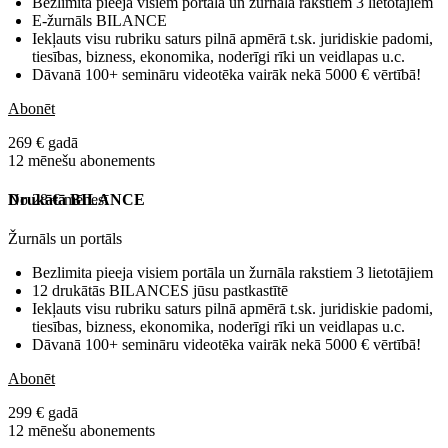
Bezlimita pieeja visiem portāla un žurnāla rakstiem 3 lietotājiem
E-žurnāls BILANCE
Iekļauts visu rubriku saturs pilnā apmērā t.sk. juridiskie padomi,
tiesības, bizness, ekonomika, noderīgi rīki un veidlapas u.c.
Dāvanā 100+ semināru videotēka vairāk nekā 5000 € vērtībā!
Abonēt
269 € gadā
12 mēnešu abonements
No 28 € mēnesī
Drukātā BILANCE
Žurnāls un portāls
Bezlimita pieeja visiem portāla un žurnāla rakstiem 3 lietotājiem
12 drukātās BILANCES jūsu pastkastītē
Iekļauts visu rubriku saturs pilnā apmērā t.sk. juridiskie padomi,
tiesības, bizness, ekonomika, noderīgi rīki un veidlapas u.c.
Dāvanā 100+ semināru videotēka vairāk nekā 5000 € vērtībā!
Abonēt
299 € gadā
12 mēnešu abonements