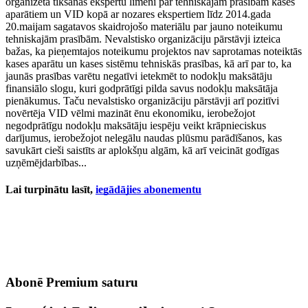
organizēta tikšanās ekspertu līmenī par tehniskajām prasībām kases
aparātiem un VID kopā ar nozares ekspertiem līdz 2014.gada
20.maijam sagatavos skaidrojošo materiālu par jauno noteikumu
tehniskajām prasībām. Nevalstisko organizāciju pārstāvji izteica
bažas, ka pieņemtajos noteikumu projektos nav saprotamas noteiktās
kases aparātu un kases sistēmu tehniskās prasības, kā arī par to, ka
jaunās prasības varētu negatīvi ietekmēt to nodokļu maksātāju
finansiālo slogu, kuri godprātīgi pilda savus nodokļu maksātāja
pienākumus. Taču nevalstisko organizāciju pārstāvji arī pozitīvi
novērtēja VID vēlmi mazināt ēnu ekonomiku, ierobežojot
negodprātīgu nodokļu maksātāju iespēju veikt krāpnieciskus
darījumus, ierobežojot nelegālu naudas plūsmu parādīšanos, kas
savukārt cieši saistīts ar aplokšņu algām, kā arī veicināt godīgas
uzņēmējdarbības...
Lai turpinātu lasīt,
iegādājies abonementu
Abonē Premium saturu