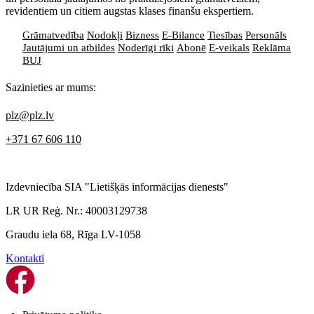
revidentiem un citiem augstas klases finanšu ekspertiem.
Grāmatvedība
Nodokļi
Bizness
E-Bilance
Tiesības
Personāls
Jautājumi un atbildes
Noderīgi rīki
Abonē
E-veikals
Reklāma
BUJ
Sazinieties ar mums:
plz@plz.lv
+371 67 606 110
Izdevniecība SIA "Lietišķās informācijas dienests"
LR UR Reģ. Nr.: 40003129738
Graudu iela 68, Rīga LV-1058
Kontakti