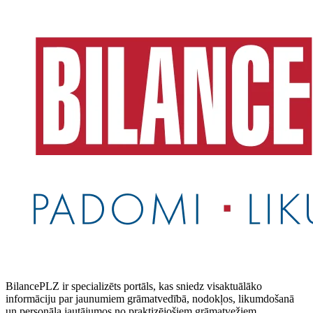
BilancePLZ ir specializēts portāls, kas sniedz visaktuālāko
informāciju par jaunumiem grāmatvedībā, nodokļos, likumdošanā
un personāla jautājumos no praktizējošiem grāmatvežiem,