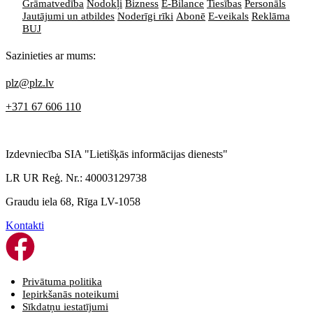
Grāmatvedība
Nodokļi
Bizness
E-Bilance
Tiesības
Personāls
Jautājumi un atbildes
Noderīgi rīki
Abonē
E-veikals
Reklāma
BUJ
Sazinieties ar mums:
plz@plz.lv
+371 67 606 110
Izdevniecība SIA "Lietišķās informācijas dienests"
LR UR Reģ. Nr.: 40003129738
Graudu iela 68, Rīga LV-1058
Kontakti
Privātuma politika
Iepirkšanās noteikumi
Sīkdatņu iestatījumi