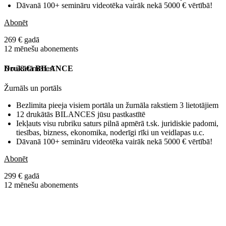
Dāvanā 100+ semināru videotēka vairāk nekā 5000 € vērtībā!
Abonēt
269 € gadā
12 mēnešu abonements
No 28 € mēnesī
Drukātā BILANCE
Žurnāls un portāls
Bezlimita pieeja visiem portāla un žurnāla rakstiem 3 lietotājiem
12 drukātās BILANCES jūsu pastkastītē
Iekļauts visu rubriku saturs pilnā apmērā t.sk. juridiskie padomi,
tiesības, bizness, ekonomika, noderīgi rīki un veidlapas u.c.
Dāvanā 100+ semināru videotēka vairāk nekā 5000 € vērtībā!
Abonēt
299 € gadā
12 mēnešu abonements