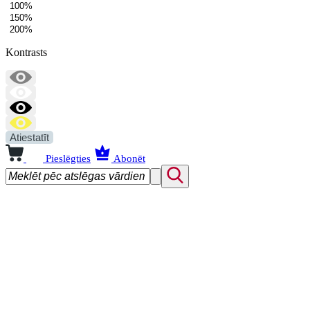
100%
150%
200%
Kontrasts
Atiestatīt
Pieslēgties
Abonēt