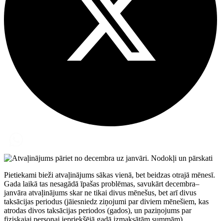
Pietiekami bieži atvaļinājums sākas vienā, bet beidzas otrajā mēnesī.
Gada laikā tas nesagādā īpašas problēmas, savukārt decembra–
janvāra atvaļinājums skar ne tikai divus mēnešus, bet arī divus
taksācijas periodus (jāiesniedz ziņojumi par diviem mēnešiem, kas
atrodas divos taksācijas periodos (gados), un paziņojums par
fiziskajai personai iepriekšējā gadā izmaksātām summām).