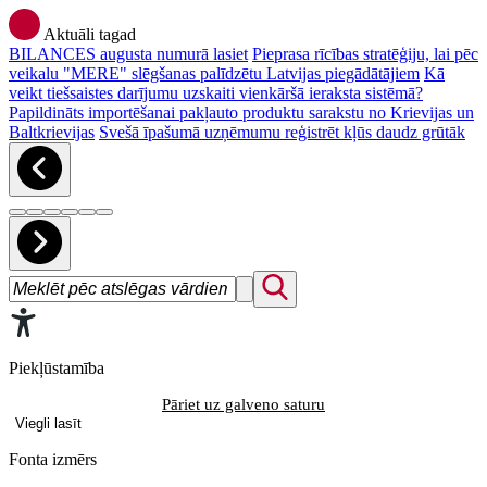
Aktuāli tagad
BILANCES augusta numurā lasiet
Pieprasa rīcības stratēģiju, lai pēc
veikalu "MERE" slēgšanas palīdzētu Latvijas piegādātājiem
Kā
veikt tiešsaistes darījumu uzskaiti vienkāršā ieraksta sistēmā?
Papildināts importēšanai pakļauto produktu sarakstu no Krievijas un
Baltkrievijas
Svešā īpašumā uzņēmumu reģistrēt kļūs daudz grūtāk
Piekļūstamība
Pāriet uz galveno saturu
Viegli lasīt
Fonta izmērs