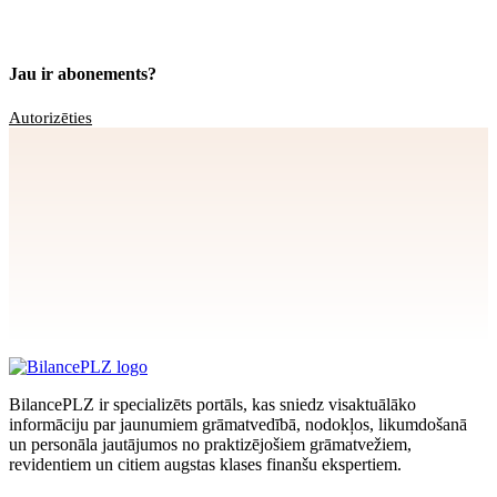
Jau ir abonements?
Autorizēties
Apstiprināt
>
privātuma politikai
BilancePLZ ir specializēts portāls, kas sniedz visaktuālāko
informāciju par jaunumiem grāmatvedībā, nodokļos, likumdošanā
un personāla jautājumos no praktizējošiem grāmatvežiem,
revidentiem un citiem augstas klases finanšu ekspertiem.