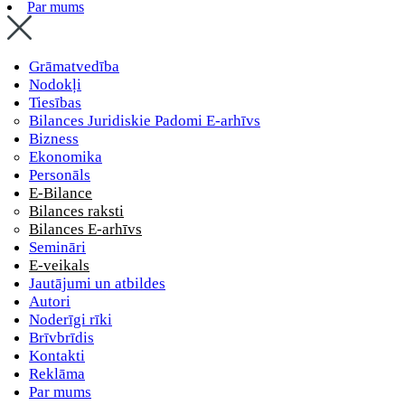
Par mums
Grāmatvedība
Nodokļi
Tiesības
Bilances Juridiskie Padomi E-arhīvs
Bizness
Ekonomika
Personāls
E-Bilance
Bilances raksti
Bilances E-arhīvs
Semināri
E-veikals
Jautājumi un atbildes
Autori
Noderīgi rīki
Brīvbrīdis
Kontakti
Reklāma
Par mums