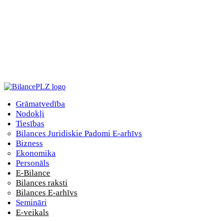
Grāmatvedība
Nodokļi
Tiesības
Bilances Juridiskie Padomi E-arhīvs
Bizness
Ekonomika
Personāls
E-Bilance
Bilances raksti
Bilances E-arhīvs
Semināri
E-veikals