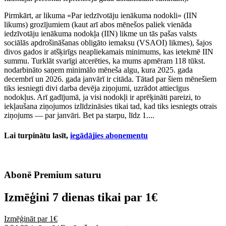
Pirmkārt, ar likuma «Par iedzīvotāju ienākuma nodokli» (IIN
likums) grozījumiem (kaut arī abos mēnešos paliek vienāda
iedzīvotāju ienākuma nodokļa (IIN) likme un tās pašas valsts
sociālās apdrošināšanas obligāto iemaksu (VSAOI) likmes), šajos
divos gados ir atšķirīgs neapliekamais minimums, kas ietekmē IIN
summu. Turklāt svarīgi atcerēties, ka mums apmēram 118 tūkst.
nodarbināto saņem minimālo mēneša algu, kura 2025. gada
decembrī un 2026. gada janvārī ir citāda. Tātad par šiem mēnešiem
tiks iesniegti divi darba devēja ziņojumi, uzrādot attiecīgus
nodokļus. Arī gadījumā, ja visi nodokļi ir aprēķināti pareizi, to
iekļaušana ziņojumos izlīdzināsies tikai tad, kad tiks iesniegts otrais
ziņojums — par janvāri. Bet pa starpu, līdz 1....
Lai turpinātu lasīt,
iegādājies abonementu
Abonē Premium saturu
Izmēģini 7 dienas tikai par
1€
Izmēģināt par 1€