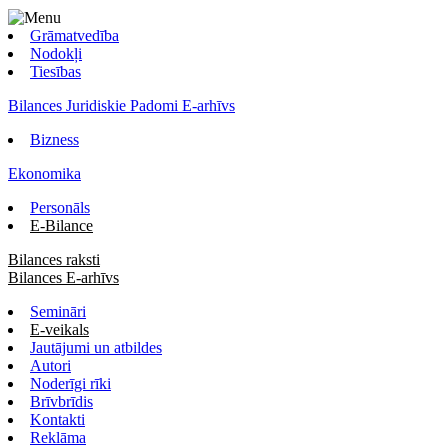
Grāmatvedība
Nodokļi
Tiesības
Bilances Juridiskie Padomi E-arhīvs
Bizness
Ekonomika
Personāls
E-Bilance
Bilances raksti
Bilances E-arhīvs
Semināri
E-veikals
Jautājumi un atbildes
Autori
Noderīgi rīki
Brīvbrīdis
Kontakti
Reklāma