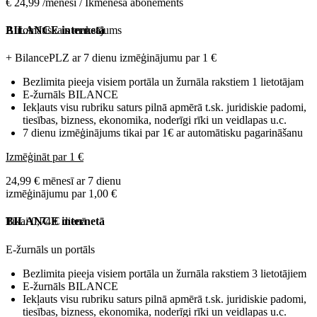
€ 24,99 /mēnesī / Ikmēneša abonements
Automātiskais maksājums
BILANCE internetā
+ BilancePLZ ar 7 dienu izmēģinājumu par
1 €
Bezlimita pieeja visiem portāla un žurnāla rakstiem 1 lietotājam
E-žurnāls BILANCE
Iekļauts visu rubriku saturs pilnā apmērā t.sk. juridiskie padomi,
tiesības, bizness, ekonomika, noderīgi rīki un veidlapas u.c.
7 dienu izmēģinājums tikai par 1€ ar automātisku pagarināšanu
Izmēģināt par 1 €
24,99 € mēnesī ar 7 dienu
izmēģinājumu par 1,00 €
Tikai 0,74 € dienā
BILANCE internetā
E-žurnāls un portāls
Bezlimita pieeja visiem portāla un žurnāla rakstiem 3 lietotājiem
E-žurnāls BILANCE
Iekļauts visu rubriku saturs pilnā apmērā t.sk. juridiskie padomi,
tiesības, bizness, ekonomika, noderīgi rīki un veidlapas u.c.