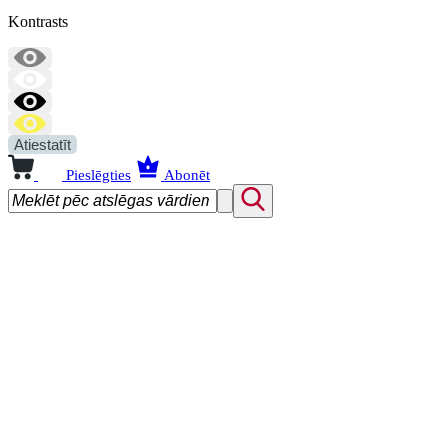
Kontrasts
Atiestatīt
Pieslēgties
Abonēt