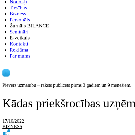
Nodokļi
Tiesības
Bizness
Personāls
Žurnāls BILANCE
Semināri
E-veikals
Kontakti
Reklāma
Par mums
Pievērs uzmanību – raksts publicēts
pirms 3 gadiem un 9 mēnešiem.
Kādas priekšrocības uzņēmu
17/10/2022
BIZNESS