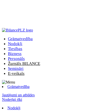
Grāmatvedība
Nodokļi
Tiesības
Bizness
Personāls
Žurnāls BILANCE
Semināri
E-veikals
Grāmatvedība
Jautājumi un atbildes
Noderīgi rīki
Nodokļi