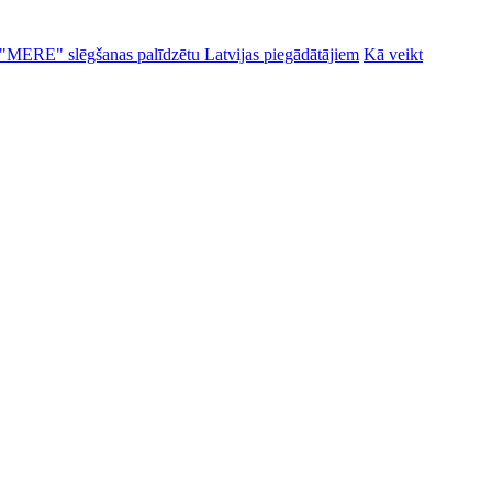
alu "MERE" slēgšanas palīdzētu Latvijas piegādātājiem
Kā veikt