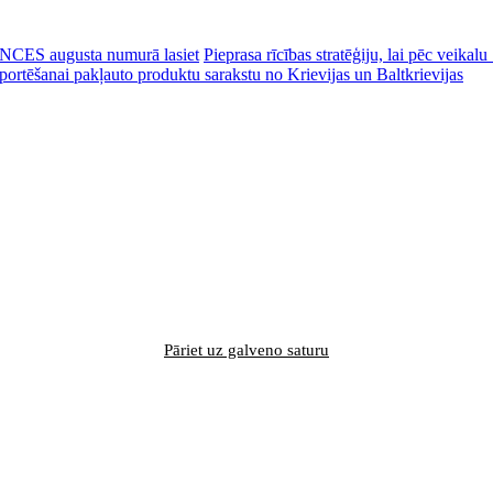
CES augusta numurā lasiet
Pieprasa rīcības stratēģiju, lai pēc veik
portēšanai pakļauto produktu sarakstu no Krievijas un Baltkrievijas
Pāriet uz galveno saturu