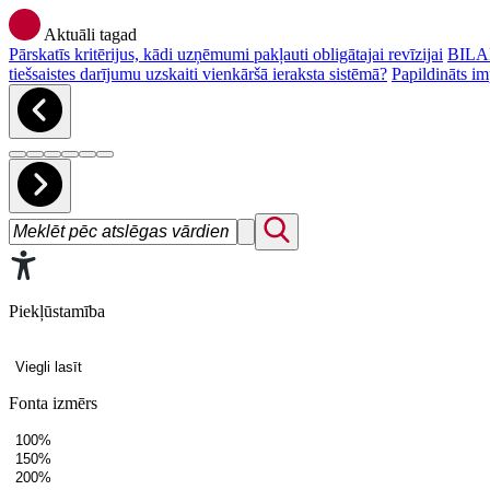
Aktuāli tagad
Pārskatīs kritērijus, kādi uzņēmumi pakļauti obligātajai revīzijai
BILAN
tiešsaistes darījumu uzskaiti vienkāršā ieraksta sistēmā?
Papildināts im
Piekļūstamība
Viegli lasīt
Fonta izmērs
100%
150%
200%