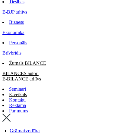
Tiesības
E-BJP arhīvs
Bizness
Ekonomika
Personāls
Brīvbrīdis
Žurnāls BILANCE
BILANCES autori
E-BILANCE arhīvs
Semināri
E-veikals
Kontakti
Reklāma
Par mums
Grāmatvedība