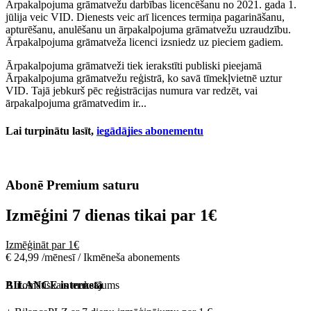
Ārpakalpojuma grāmatvežu darbības licencēšanu no 2021. gada 1.
jūlija veic VID. Dienests veic arī licences termiņa pagarināšanu,
apturēšanu, anulēšanu un ārpakalpojuma grāmatvežu uzraudzību.
Ārpakalpojuma grāmatveža licenci izsniedz uz pieciem gadiem.
Ārpakalpojuma grāmatveži tiek ierakstīti publiski pieejamā
Ārpakalpojuma grāmatvežu reģistrā, ko savā tīmekļvietnē uztur
VID. Tajā jebkurš pēc reģistrācijas numura var redzēt, vai
ārpakalpojuma grāmatvedim ir...
Lai turpinātu lasīt,
iegādājies abonementu
Abonē Premium saturu
Izmēģini 7 dienas tikai par
1€
Izmēģināt par 1€
€ 24,99 /mēnesī / Ikmēneša abonements
Automātiskais maksājums
BILANCE internetā