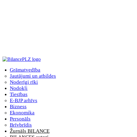
Grāmatvedība
Jautājumi un atbildes
Noderīgi rīki
Nodokļi
Tiesības
E-BJP arhīvs
Bizness
Ekonomika
Personāls
Brīvbrīdis
Žurnāls BILANCE