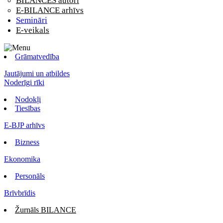
BILANCES autori
E-BILANCE arhīvs
Semināri
E-veikals
Grāmatvedība
Jautājumi un atbildes
Noderīgi rīki
Nodokļi
Tiesības
E-BJP arhīvs
Bizness
Ekonomika
Personāls
Brīvbrīdis
Žurnāls BILANCE