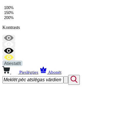
100%
150%
200%
Kontrasts
Atiestatīt
Pieslēgties
Abonēt