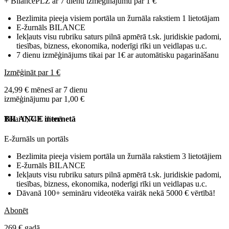
+ BilancePLZ ar 7 dienu izmēģinājumu par
1 €
Bezlimita pieeja visiem portāla un žurnāla rakstiem 1 lietotājam
E-žurnāls BILANCE
Iekļauts visu rubriku saturs pilnā apmērā t.sk. juridiskie padomi,
tiesības, bizness, ekonomika, noderīgi rīki un veidlapas u.c.
7 dienu izmēģinājums tikai par 1€ ar automātisku pagarināšanu
Izmēģināt par 1 €
24,99 € mēnesī ar 7 dienu
izmēģinājumu par 1,00 €
Tikai 0,74 € dienā
BILANCE internetā
E-žurnāls un portāls
Bezlimita pieeja visiem portāla un žurnāla rakstiem 3 lietotājiem
E-žurnāls BILANCE
Iekļauts visu rubriku saturs pilnā apmērā t.sk. juridiskie padomi,
tiesības, bizness, ekonomika, noderīgi rīki un veidlapas u.c.
Dāvanā 100+ semināru videotēka vairāk nekā 5000 € vērtībā!
Abonēt
269 € gadā