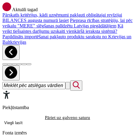
Aktuāli tagad
Pārskatīs kritērijus, kādi uzņēmumi pakļauti obligātajai revīzijai
BILANCES augusta numurā lasiet
Pieprasa rīcības stratēģiju, lai pēc
veikalu "MERE" slēgšanas palīdzētu Latvijas piegādātājiem
Kā
veikt tiešsaistes darījumu uzskaiti vienkāršā ieraksta sistēmā?
Papildināts importēšanai pakļauto produktu sarakstu no Krievijas un
Baltkrievijas
Piekļūstamība
Pāriet uz galveno saturu
Viegli lasīt
Fonta izmērs