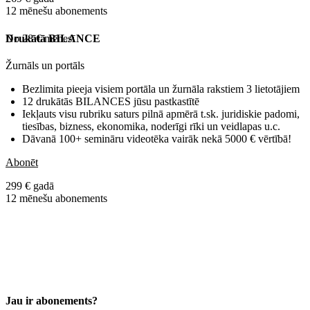
12 mēnešu abonements
No 28 € mēnesī
Drukātā BILANCE
Žurnāls un portāls
Bezlimita pieeja visiem portāla un žurnāla rakstiem 3 lietotājiem
12 drukātās BILANCES jūsu pastkastītē
Iekļauts visu rubriku saturs pilnā apmērā t.sk. juridiskie padomi,
tiesības, bizness, ekonomika, noderīgi rīki un veidlapas u.c.
Dāvanā 100+ semināru videotēka vairāk nekā 5000 € vērtībā!
Abonēt
299 € gadā
12 mēnešu abonements
Jau ir abonements?