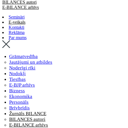
BILANCES autori
E-BILANCE arhīvs
Semināri
E-veikals
Kontakti
Reklāma
Par mums
Grāmatvedība
Jautājumi un atbildes
Noderīgi rīki
Nodokļi
Tiesības
E-BJP arhīvs
Bizness
Ekonomika
Personāls
Brīvbrīdis
Žurnāls BILANCE
BILANCES autori
E-BILANCE arhīvs