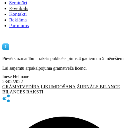
Semināri
E-veikals
Kontakti
Reklāma
Par mums
Pievērs uzmanību – raksts publicēts
pirms 4 gadiem un 5 mēnešiem.
Lai saņemtu ārpakalpojuma grāmatveža licenci
Inese Helmane
23/02/2022
GRĀMATVEDĪBA
LIKUMDOŠANA
ŽURNĀLS BILANCE
BILANCES RAKSTI