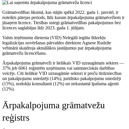
Grāmatvedības likumā, kas stājās spēkā 2022. gada 1. janvārī, ir
noteikts pārejas periods, līdz kuram ārpakalpojuma grāmatvežiem ir
jāsaņem licence. Tiesības sniegt grāmatvedības pakalpojumus bez
licences saglabājas līdz 2023. gada 1. jūlijam.
Valsts ieņēmumu dienesta (VID) Nelegāli iegūtu līdzekļu
legalizācijas novēršanas pārvaldes direktore Agnese Rudzīte
vebinārā skaidroja aktuālākos jautājumus par ārpakalpojuma
grāmatvežu licencēšanu.
Ārpakalpojuma grāmatveži ir lielākais VID uzraugāmais sektors —
37% jeb 6061 reģistrēts uzņēmums vai saimnieciskās darbības
veicējs. Citi lielākie VID uzraugāmie sektori ir preču tirdzniecības
un pakalpojumu sniedzēji (14%), juridisko pakalpojumu sniedzēji
(15%), nodokļu konsultanti (12%) un nekustamā īpašuma aģenti
(12%).
Ārpakalpojuma grāmatvežu
reģistrs