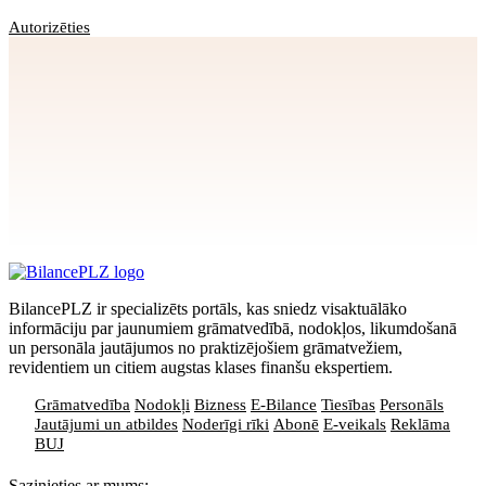
Autorizēties
Apstiprināt
>
privātuma politikai
BilancePLZ ir specializēts portāls, kas sniedz visaktuālāko
informāciju par jaunumiem grāmatvedībā, nodokļos, likumdošanā
un personāla jautājumos no praktizējošiem grāmatvežiem,
revidentiem un citiem augstas klases finanšu ekspertiem.
Grāmatvedība
Nodokļi
Bizness
E-Bilance
Tiesības
Personāls
Jautājumi un atbildes
Noderīgi rīki
Abonē
E-veikals
Reklāma
BUJ
Sazinieties ar mums: