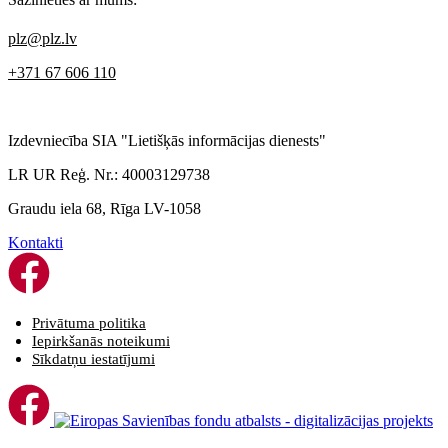
plz@plz.lv
+371 67 606 110
Izdevniecība SIA "Lietišķās informācijas dienests"
LR UR Reģ. Nr.: 40003129738
Graudu iela 68, Rīga LV-1058
Kontakti
Privātuma politika
Iepirkšanās noteikumi
Sīkdatņu iestatījumi