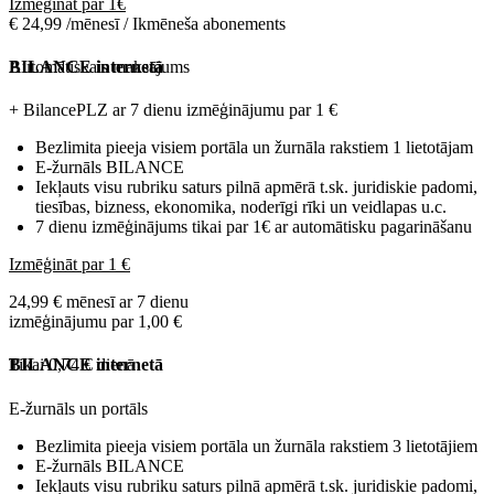
Izmēģināt par 1€
€ 24,99 /mēnesī / Ikmēneša abonements
Automātiskais maksājums
BILANCE internetā
+ BilancePLZ ar 7 dienu izmēģinājumu par
1 €
Bezlimita pieeja visiem portāla un žurnāla rakstiem 1 lietotājam
E-žurnāls BILANCE
Iekļauts visu rubriku saturs pilnā apmērā t.sk. juridiskie padomi,
tiesības, bizness, ekonomika, noderīgi rīki un veidlapas u.c.
7 dienu izmēģinājums tikai par 1€ ar automātisku pagarināšanu
Izmēģināt par 1 €
24,99 € mēnesī ar 7 dienu
izmēģinājumu par 1,00 €
Tikai 0,74 € dienā
BILANCE internetā
E-žurnāls un portāls
Bezlimita pieeja visiem portāla un žurnāla rakstiem 3 lietotājiem
E-žurnāls BILANCE
Iekļauts visu rubriku saturs pilnā apmērā t.sk. juridiskie padomi,