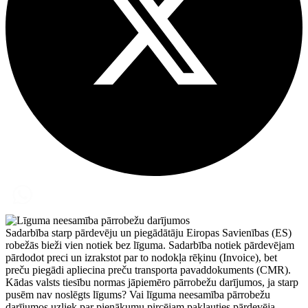
Sadarbība starp pārdevēju un piegādātāju Eiropas Savienības (ES)
robežās bieži vien notiek bez līguma. Sadarbība notiek pārdevējam
pārdodot preci un izrakstot par to nodokļa rēķinu (Invoice), bet
preču piegādi apliecina preču transporta pavaddokuments (CMR).
Kādas valsts tiesību normas jāpiemēro pārrobežu darījumos, ja starp
pusēm nav noslēgts līgums? Vai līguma neesamība pārrobežu
darījumos uzliek par pienākumu pircējam pakļauties pārdevēja