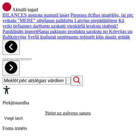
Aktuāli tagad
BILANCES augusta numurā lasiet
Pieprasa rīcības stratēģiju, lai pēc
veikalu "MERE" slēgšanas palīdzētu Latvijas piegādātājiem
Kā
veikt tiešsaistes darījumu uzskaiti vienkāršā ieraksta sistēmā?
Papildināts importēšanai pakļauto produktu sarakstu no Krievijas un
Baltkrievijas
Svešā īpašumā uzņēmumu reģistrēt kļūs daudz grūtāk
Piekļūstamība
Pāriet uz galveno saturu
Viegli lasīt
Fonta izmērs