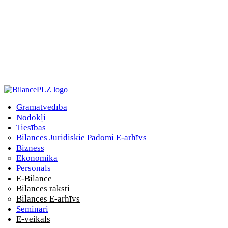
Grāmatvedība
Nodokļi
Tiesības
Bilances Juridiskie Padomi E-arhīvs
Bizness
Ekonomika
Personāls
E-Bilance
Bilances raksti
Bilances E-arhīvs
Semināri
E-veikals