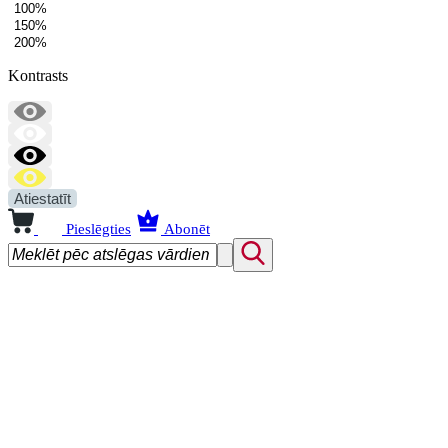
100%
150%
200%
Kontrasts
Atiestatīt
Pieslēgties
Abonēt