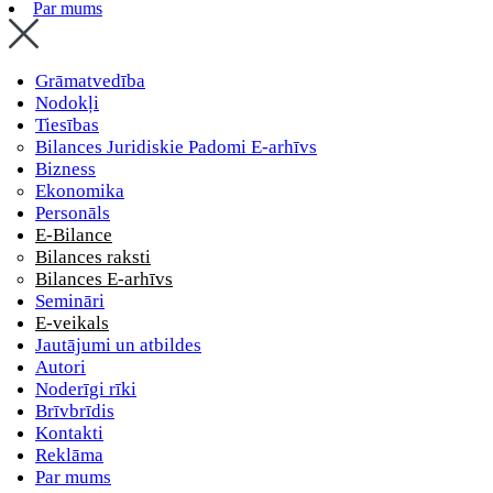
Par mums
Grāmatvedība
Nodokļi
Tiesības
Bilances Juridiskie Padomi E-arhīvs
Bizness
Ekonomika
Personāls
E-Bilance
Bilances raksti
Bilances E-arhīvs
Semināri
E-veikals
Jautājumi un atbildes
Autori
Noderīgi rīki
Brīvbrīdis
Kontakti
Reklāma
Par mums