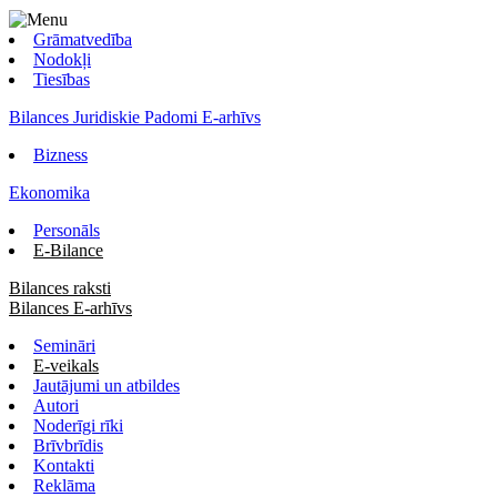
Grāmatvedība
Nodokļi
Tiesības
Bilances Juridiskie Padomi E-arhīvs
Bizness
Ekonomika
Personāls
E-Bilance
Bilances raksti
Bilances E-arhīvs
Semināri
E-veikals
Jautājumi un atbildes
Autori
Noderīgi rīki
Brīvbrīdis
Kontakti
Reklāma