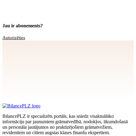
Jau ir abonements?
Autorizēties
Apstiprināt
>
privātuma politikai
BilancePLZ ir specializēts portāls, kas sniedz visaktuālāko
informāciju par jaunumiem grāmatvedībā, nodokļos, likumdošanā
un personāla jautājumos no praktizējošiem grāmatvežiem,
revidentiem un citiem augstas klases finanšu ekspertiem.