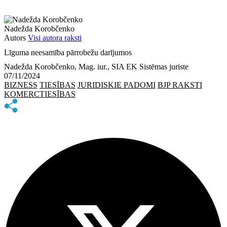
Nadežda Korobčenko
Autors
Visi autora raksti
Līguma neesamība pārrobežu darījumos
Nadežda Korobčenko, Mag. iur., SIA EK Sistēmas juriste
07/11/2024
BIZNESS
TIESĪBAS
JURIDISKIE PADOMI
BJP RAKSTI
KOMERCTIESĪBAS