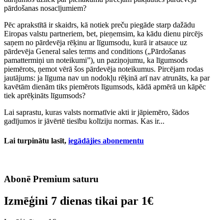
pārdošanas nosacījumiem?
Pēc aprakstītā ir skaidrs, kā notiek preču piegāde starp dažādu
Eiropas valstu partneriem, bet, pieņemsim, ka kādu dienu pircējs
saņem no pārdevēja rēķinu ar līgumsodu, kurā ir atsauce uz
pārdevēja General sales terms and conditions („Pārdošanas
pamattermiņi un noteikumi”), un paziņojumu, ka līgumsods
piemērots, ņemot vērā šos pārdevēja noteikumus. Pircējam rodas
jautājums: ja līguma nav un nodokļu rēķinā arī nav atrunāts, ka par
kavētām dienām tiks piemērots līgumsods, kādā apmērā un kāpēc
tiek aprēķināts līgumsods?
Lai saprastu, kuras valsts normatīvie akti ir jāpiemēro, šādos
gadījumos ir jāvērtē tiesību kolīziju normas. Kas ir...
Lai turpinātu lasīt,
iegādājies abonementu
Abonē Premium saturu
Izmēģini 7 dienas tikai par
1€