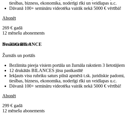
tiesības, bizness, ekonomika, noderīgi rīki un veidlapas u.c.
Dāvanā 100+ semināru videotēka vairāk nekā 5000 € vērtībā!
Abonēt
269 € gadā
12 mēnešu abonements
No 28 € mēnesī
Drukātā BILANCE
Žurnāls un portāls
Bezlimita pieeja visiem portāla un žurnāla rakstiem 3 lietotājiem
12 drukātās BILANCES jūsu pastkastītē
Iekļauts visu rubriku saturs pilnā apmērā t.sk. juridiskie padomi,
tiesības, bizness, ekonomika, noderīgi rīki un veidlapas u.c.
Dāvanā 100+ semināru videotēka vairāk nekā 5000 € vērtībā!
Abonēt
299 € gadā
12 mēnešu abonements