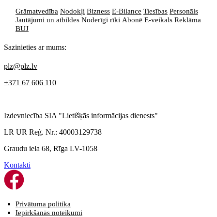
Grāmatvedība
Nodokļi
Bizness
E-Bilance
Tiesības
Personāls
Jautājumi un atbildes
Noderīgi rīki
Abonē
E-veikals
Reklāma
BUJ
Sazinieties ar mums:
plz@plz.lv
+371 67 606 110
Izdevniecība SIA "Lietišķās informācijas dienests"
LR UR Reģ. Nr.: 40003129738
Graudu iela 68, Rīga LV-1058
Kontakti
Privātuma politika
Iepirkšanās noteikumi