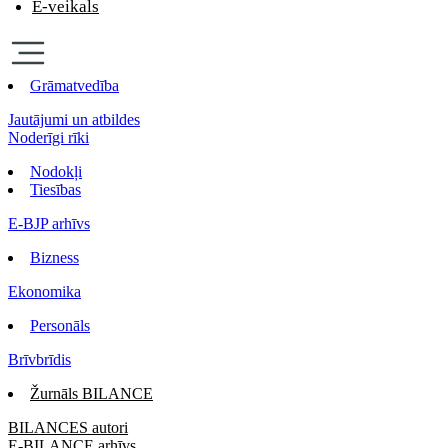
E-veikals
Grāmatvedība
Jautājumi un atbildes
Noderīgi rīki
Nodokļi
Tiesības
E-BJP arhīvs
Bizness
Ekonomika
Personāls
Brīvbrīdis
Žurnāls BILANCE
BILANCES autori
E-BILANCE arhīvs