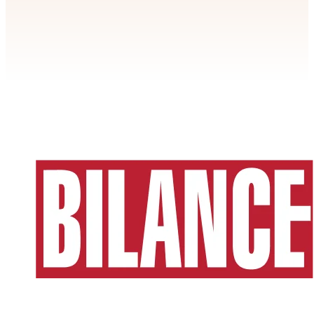
Apstiprināt
>
privātuma politikai