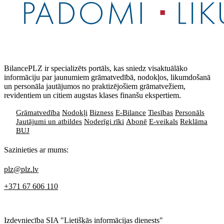
BilancePLZ ir specializēts portāls, kas sniedz visaktuālāko
informāciju par jaunumiem grāmatvedībā, nodokļos, likumdošanā
un personāla jautājumos no praktizējošiem grāmatvežiem,
revidentiem un citiem augstas klases finanšu ekspertiem.
Grāmatvedība
Nodokļi
Bizness
E-Bilance
Tiesības
Personāls
Jautājumi un atbildes
Noderīgi rīki
Abonē
E-veikals
Reklāma
BUJ
Sazinieties ar mums:
plz@plz.lv
+371 67 606 110
Izdevniecība SIA "Lietišķās informācijas dienests"