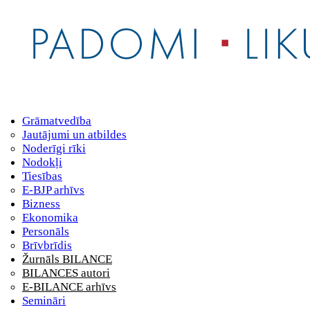
Grāmatvedība
Jautājumi un atbildes
Noderīgi rīki
Nodokļi
Tiesības
E-BJP arhīvs
Bizness
Ekonomika
Personāls
Brīvbrīdis
Žurnāls BILANCE
BILANCES autori
E-BILANCE arhīvs
Semināri