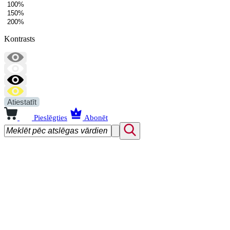
100%
150%
200%
Kontrasts
Atiestatīt
Pieslēgties
Abonēt