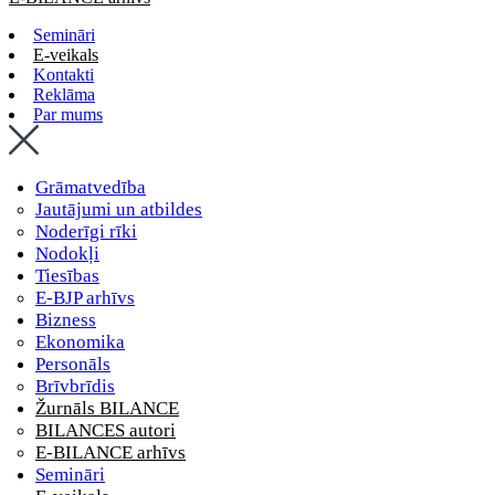
Semināri
E-veikals
Kontakti
Reklāma
Par mums
Grāmatvedība
Jautājumi un atbildes
Noderīgi rīki
Nodokļi
Tiesības
E-BJP arhīvs
Bizness
Ekonomika
Personāls
Brīvbrīdis
Žurnāls BILANCE
BILANCES autori
E-BILANCE arhīvs
Semināri