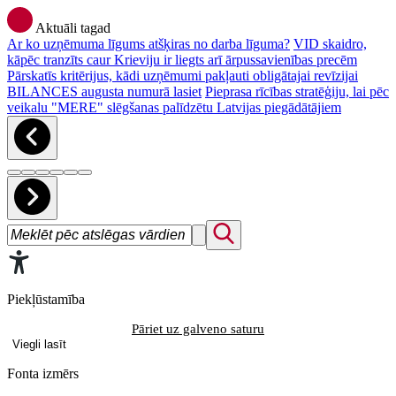
Aktuāli tagad
Ar ko uzņēmuma līgums atšķiras no darba līguma?
VID skaidro,
kāpēc tranzīts caur Krieviju ir liegts arī ārpussavienības precēm
Pārskatīs kritērijus, kādi uzņēmumi pakļauti obligātajai revīzijai
BILANCES augusta numurā lasiet
Pieprasa rīcības stratēģiju, lai pēc
veikalu "MERE" slēgšanas palīdzētu Latvijas piegādātājiem
Piekļūstamība
Pāriet uz galveno saturu
Viegli lasīt
Fonta izmērs