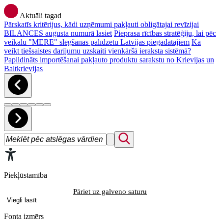
Aktuāli tagad
Pārskatīs kritērijus, kādi uzņēmumi pakļauti obligātajai revīzijai
BILANCES augusta numurā lasiet
Pieprasa rīcības stratēģiju, lai pēc
veikalu "MERE" slēgšanas palīdzētu Latvijas piegādātājiem
Kā
veikt tiešsaistes darījumu uzskaiti vienkāršā ieraksta sistēmā?
Papildināts importēšanai pakļauto produktu sarakstu no Krievijas un
Baltkrievijas
Piekļūstamība
Pāriet uz galveno saturu
Viegli lasīt
Fonta izmērs