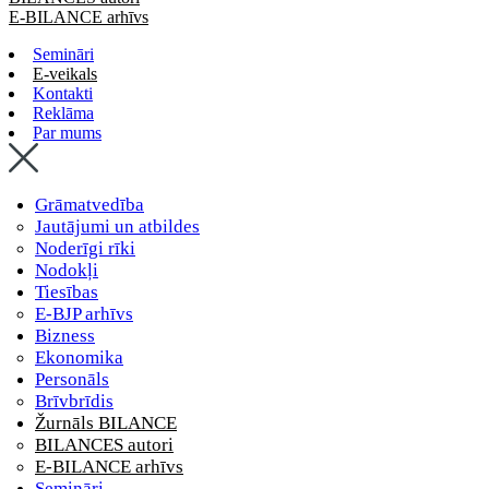
E-BILANCE arhīvs
Semināri
E-veikals
Kontakti
Reklāma
Par mums
Grāmatvedība
Jautājumi un atbildes
Noderīgi rīki
Nodokļi
Tiesības
E-BJP arhīvs
Bizness
Ekonomika
Personāls
Brīvbrīdis
Žurnāls BILANCE
BILANCES autori
E-BILANCE arhīvs
Semināri