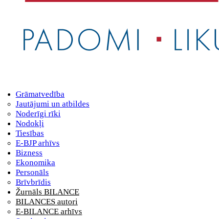
Grāmatvedība
Jautājumi un atbildes
Noderīgi rīki
Nodokļi
Tiesības
E-BJP arhīvs
Bizness
Ekonomika
Personāls
Brīvbrīdis
Žurnāls BILANCE
BILANCES autori
E-BILANCE arhīvs