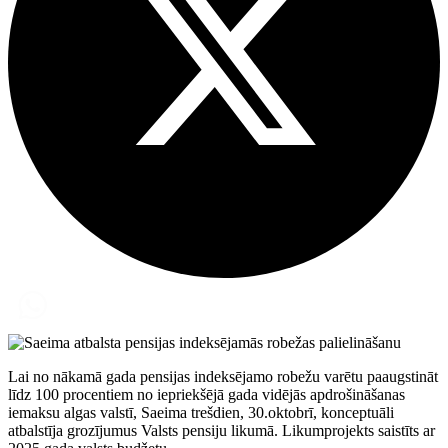
Lai no nākamā gada pensijas indeksējamo robežu varētu paaugstināt
līdz 100 procentiem no iepriekšējā gada vidējās apdrošināšanas
iemaksu algas valstī, Saeima trešdien, 30.oktobrī, konceptuāli
atbalstīja grozījumus Valsts pensiju likumā. Likumprojekts saistīts ar