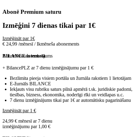
Abonē Premium saturu
Izmēģini 7 dienas tikai par
1€
Izmēģināt par 1€
€ 24,99 /mēnesī / Ikmēneša abonements
Automātiskais maksājums
BILANCE internetā
+ BilancePLZ ar 7 dienu izmēģinājumu par
1 €
Bezlimita pieeja visiem portāla un žurnāla rakstiem 1 lietotājam
E-žurnāls BILANCE
Iekļauts visu rubriku saturs pilnā apmērā t.sk. juridiskie padomi,
tiesības, bizness, ekonomika, noderīgi rīki un veidlapas u.c.
7 dienu izmēģinājums tikai par 1€ ar automātisku pagarināšanu
Izmēģināt par 1 €
24,99 € mēnesī ar 7 dienu
izmēģinājumu par 1,00 €