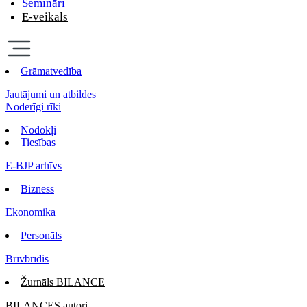
Semināri
E-veikals
Grāmatvedība
Jautājumi un atbildes
Noderīgi rīki
Nodokļi
Tiesības
E-BJP arhīvs
Bizness
Ekonomika
Personāls
Brīvbrīdis
Žurnāls BILANCE
BILANCES autori