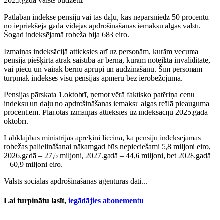
2025.gada valsts budžetu.
Patlaban indeksē pensiju vai tās daļu, kas nepārsniedz 50 procentu
no iepriekšējā gada vidējās apdrošināšanas iemaksu algas valstī.
Šogad indeksējamā robeža bija 683 eiro.
Izmaiņas indeksācijā attieksies arī uz personām, kurām vecuma
pensija piešķirta ātrāk saistībā ar bērna, kuram noteikta invaliditāte,
vai piecu un vairāk bērnu aprūpi un audzināšanu. Šīm personām
turpmāk indeksēs visu pensijas apmēru bez ierobežojuma.
Pensijas pārskata 1.oktobrī, ņemot vērā faktisko patēriņa cenu
indeksu un daļu no apdrošināšanas iemaksu algas reālā pieauguma
procentiem. Plānotās izmaiņas attieksies uz indeksāciju 2025.gada
oktobrī.
Labklājības ministrijas aprēķini liecina, ka pensiju indeksējamās
robežas palielināšanai nākamgad būs nepieciešami 5,8 miljoni eiro,
2026.gadā – 27,6 miljoni, 2027.gadā – 44,6 miljoni, bet 2028.gadā
– 60,9 miljoni eiro.
Valsts sociālās apdrošināšanas aģentūras dati...
Lai turpinātu lasīt,
iegādājies abonementu