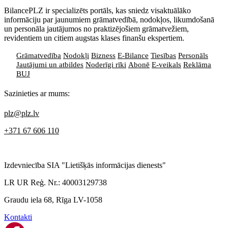
BilancePLZ ir specializēts portāls, kas sniedz visaktuālāko
informāciju par jaunumiem grāmatvedībā, nodokļos, likumdošanā
un personāla jautājumos no praktizējošiem grāmatvežiem,
revidentiem un citiem augstas klases finanšu ekspertiem.
Grāmatvedība
Nodokļi
Bizness
E-Bilance
Tiesības
Personāls
Jautājumi un atbildes
Noderīgi rīki
Abonē
E-veikals
Reklāma
BUJ
Sazinieties ar mums:
plz@plz.lv
+371 67 606 110
Izdevniecība SIA "Lietišķās informācijas dienests"
LR UR Reģ. Nr.: 40003129738
Graudu iela 68, Rīga LV-1058
Kontakti