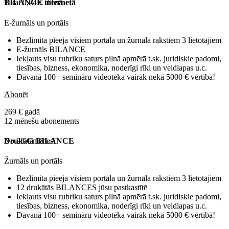
Tikai 0,74 € dienā
BILANCE internetā
E-žurnāls un portāls
Bezlimita pieeja visiem portāla un žurnāla rakstiem 3 lietotājiem
E-žurnāls BILANCE
Iekļauts visu rubriku saturs pilnā apmērā t.sk. juridiskie padomi,
tiesības, bizness, ekonomika, noderīgi rīki un veidlapas u.c.
Dāvanā 100+ semināru videotēka vairāk nekā 5000 € vērtībā!
Abonēt
269 € gadā
12 mēnešu abonements
No 28 € mēnesī
Drukātā BILANCE
Žurnāls un portāls
Bezlimita pieeja visiem portāla un žurnāla rakstiem 3 lietotājiem
12 drukātās BILANCES jūsu pastkastītē
Iekļauts visu rubriku saturs pilnā apmērā t.sk. juridiskie padomi,
tiesības, bizness, ekonomika, noderīgi rīki un veidlapas u.c.
Dāvanā 100+ semināru videotēka vairāk nekā 5000 € vērtībā!