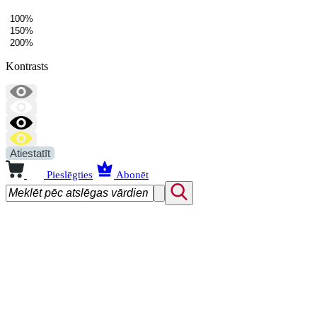
100%
150%
200%
Kontrasts
Atiestatīt
Pieslēgties
Abonēt