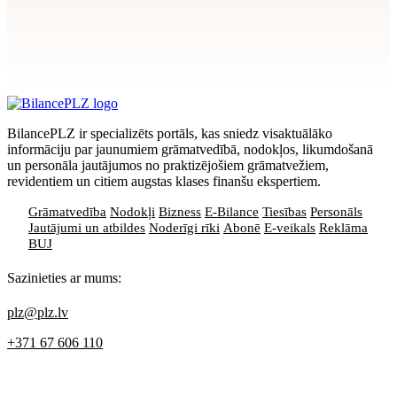
Apstiprināt
>
privātuma politikai
BilancePLZ ir specializēts portāls, kas sniedz visaktuālāko
informāciju par jaunumiem grāmatvedībā, nodokļos, likumdošanā
un personāla jautājumos no praktizējošiem grāmatvežiem,
revidentiem un citiem augstas klases finanšu ekspertiem.
Grāmatvedība
Nodokļi
Bizness
E-Bilance
Tiesības
Personāls
Jautājumi un atbildes
Noderīgi rīki
Abonē
E-veikals
Reklāma
BUJ
Sazinieties ar mums:
plz@plz.lv
+371 67 606 110