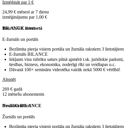
Izmēģināt par 1 €
24,99 € mēnesī ar 7 dienu
izmēģinājumu par 1,00 €
Tikai 0,74 € dienā
BILANCE internetā
E-žurnāls un portāls
Bezlimita pieeja visiem portāla un žurnāla rakstiem 3 lietotājiem
E-žurnāls BILANCE
Iekļauts visu rubriku saturs pilnā apmērā t.sk. juridiskie padomi,
tiesības, bizness, ekonomika, noderīgi rīki un veidlapas u.c.
Dāvanā 100+ semināru videotēka vairāk nekā 5000 € vērtībā!
Abonēt
269 € gadā
12 mēnešu abonements
No 28 € mēnesī
Drukātā BILANCE
Žurnāls un portāls
Bezlimita pieeja visiem portāla un žurnāla rakstiem 3 lietotājiem