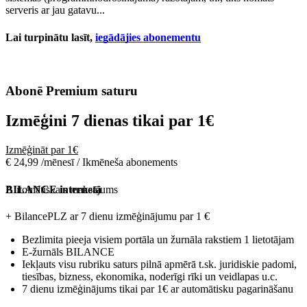
serveris ar jau gatavu...
Lai turpinātu lasīt,
iegādājies abonementu
Abonē Premium saturu
Izmēģini 7 dienas tikai par
1€
Izmēģināt par 1€
€ 24,99 /mēnesī / Ikmēneša abonements
Automātiskais maksājums
BILANCE internetā
+ BilancePLZ ar 7 dienu izmēģinājumu par
1 €
Bezlimita pieeja visiem portāla un žurnāla rakstiem 1 lietotājam
E-žurnāls BILANCE
Iekļauts visu rubriku saturs pilnā apmērā t.sk. juridiskie padomi,
tiesības, bizness, ekonomika, noderīgi rīki un veidlapas u.c.
7 dienu izmēģinājums tikai par 1€ ar automātisku pagarināšanu