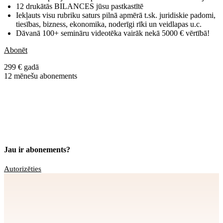
12 drukātās BILANCES jūsu pastkastītē
Iekļauts visu rubriku saturs pilnā apmērā t.sk. juridiskie padomi,
tiesības, bizness, ekonomika, noderīgi rīki un veidlapas u.c.
Dāvanā 100+ semināru videotēka vairāk nekā 5000 € vērtībā!
Abonēt
299 € gadā
12 mēnešu abonements
Jau ir abonements?
Autorizēties