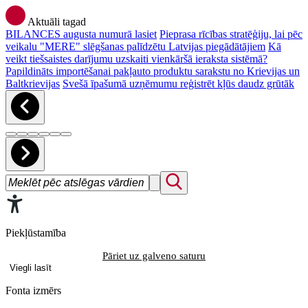
Aktuāli tagad
BILANCES augusta numurā lasiet
Pieprasa rīcības stratēģiju, lai pēc
veikalu "MERE" slēgšanas palīdzētu Latvijas piegādātājiem
Kā
veikt tiešsaistes darījumu uzskaiti vienkāršā ieraksta sistēmā?
Papildināts importēšanai pakļauto produktu sarakstu no Krievijas un
Baltkrievijas
Svešā īpašumā uzņēmumu reģistrēt kļūs daudz grūtāk
Piekļūstamība
Pāriet uz galveno saturu
Viegli lasīt
Fonta izmērs