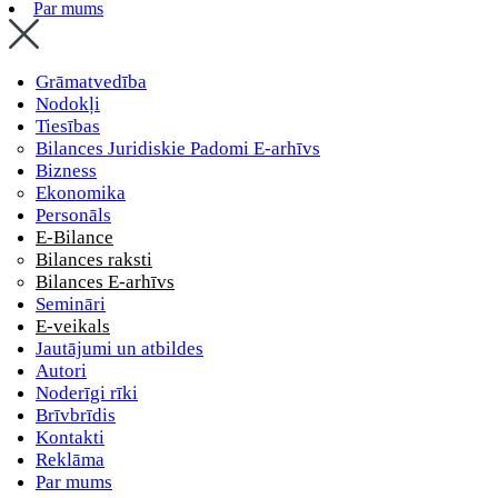
Par mums
Grāmatvedība
Nodokļi
Tiesības
Bilances Juridiskie Padomi E-arhīvs
Bizness
Ekonomika
Personāls
E-Bilance
Bilances raksti
Bilances E-arhīvs
Semināri
E-veikals
Jautājumi un atbildes
Autori
Noderīgi rīki
Brīvbrīdis
Kontakti
Reklāma
Par mums