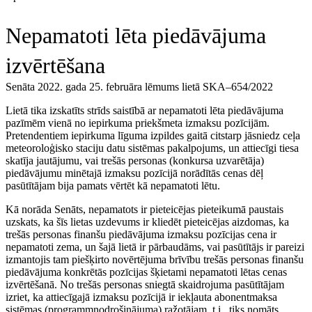
Nepamatoti lēta piedāvājuma
izvērtēšana
Senāta 2022. gada 25. februāra lēmums lietā SKA–654/2022
Lietā tika izskatīts strīds saistībā ar nepamatoti lēta piedāvājuma
pazīmēm vienā no iepirkuma priekšmeta izmaksu pozīcijām.
Pretendentiem iepirkuma līguma izpildes gaitā citstarp jā­sniedz ceļa
meteoroloģisko staciju datu sistēmas pakalpojums, un attiecīgi tiesa
skatīja jautājumu, vai trešās personas (konkursa uzvarētāja)
piedāvājumu minētajā izmaksu pozīcijā norādītās cenas dēļ
pasūtītājam bija pamats vērtēt kā nepamatoti lētu.
Kā norāda Senāts, nepamatots ir pieteicējas pieteikumā paustais
uzskats, ka šīs lietas uzdevums ir kliedēt pieteicējas aizdomas, ka
trešās personas finanšu piedāvājuma izmaksu pozīcijas cena ir
nepamatoti zema, un šajā lietā ir pārbaudāms, vai pasūtītājs ir pareizi
izmantojis tam piešķirto novērtējuma brīvību trešās personas finanšu
piedāvājuma konkrētās pozīcijas šķietami nepamatoti lētas cenas
izvērtēšanā. No trešās personas sniegtā skaidrojuma pasūtītājam
izriet, ka attiecīgajā izmaksu pozīcijā ir iekļauta abonentmaksa
sistēmas (programmnodrošinājuma) ražotājam, t.i., tiks nomāts