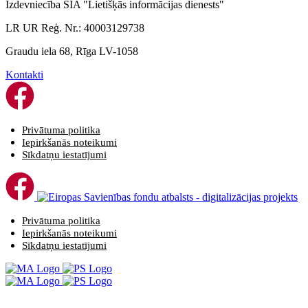
Izdevniecība SIA "Lietišķās informācijas dienests"
LR UR Reģ. Nr.: 40003129738
Graudu iela 68, Rīga LV-1058
Kontakti
Privātuma politika
Iepirkšanās noteikumi
Sīkdatņu iestatījumi
Privātuma politika
Iepirkšanās noteikumi
Sīkdatņu iestatījumi