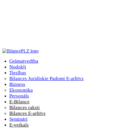
Grāmatvedība
Nodokļi
Tiesības
Bilances Juridiskie Padomi E-arhīvs
Bizness
Ekonomika
Personāls
E-Bilance
Bilances raksti
Bilances E-arhīvs
Semināri
E-veikals