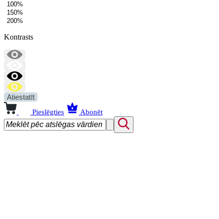
100%
150%
200%
Kontrasts
Atiestatīt
Pieslēgties
Abonēt