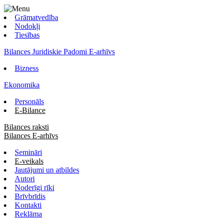
Grāmatvedība
Nodokļi
Tiesības
Bilances Juridiskie Padomi E-arhīvs
Bizness
Ekonomika
Personāls
E-Bilance
Bilances raksti
Bilances E-arhīvs
Semināri
E-veikals
Jautājumi un atbildes
Autori
Noderīgi rīki
Brīvbrīdis
Kontakti
Reklāma