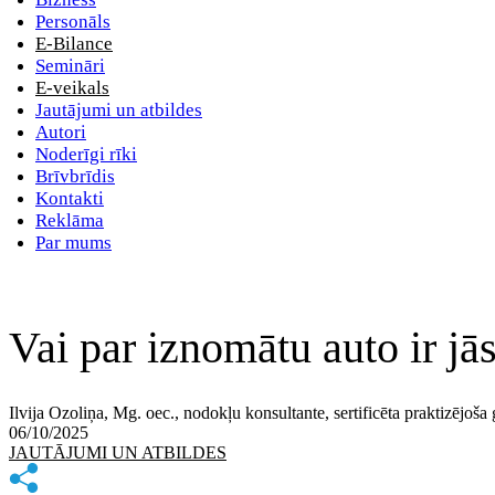
Personāls
E-Bilance
Semināri
E-veikals
Jautājumi un atbildes
Autori
Noderīgi rīki
Brīvbrīdis
Kontakti
Reklāma
Par mums
Vai par iznomātu auto ir jā
Ilvija Ozoliņa, Mg. oec., nodokļu konsultante, sertificēta praktizējo
06/10/2025
JAUTĀJUMI UN ATBILDES