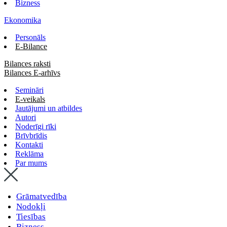
Bizness
Ekonomika
Personāls
E-Bilance
Bilances raksti
Bilances E-arhīvs
Semināri
E-veikals
Jautājumi un atbildes
Autori
Noderīgi rīki
Brīvbrīdis
Kontakti
Reklāma
Par mums
Grāmatvedība
Nodokļi
Tiesības
Bizness