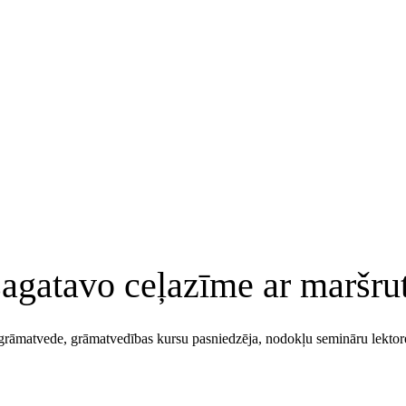
sagatavo ceļazīme ar maršrut
ša grāmatvede, grāmatvedības kursu pasniedzēja, nodokļu semināru lektor