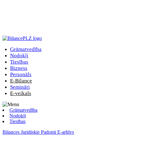
Grāmatvedība
Nodokļi
Tiesības
Bizness
Personāls
E-Bilance
Semināri
E-veikals
Grāmatvedība
Nodokļi
Tiesības
Bilances Juridiskie Padomi E-arhīvs