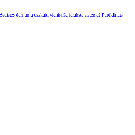
ešsaistes darījumu uzskaiti vienkāršā ieraksta sistēmā?
Papildināts