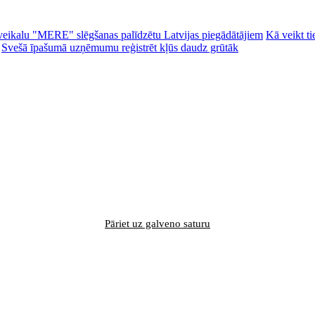
ēc veikalu "MERE" slēgšanas palīdzētu Latvijas piegādātājiem
Kā veikt ti
Svešā īpašumā uzņēmumu reģistrēt kļūs daudz grūtāk
Pāriet uz galveno saturu