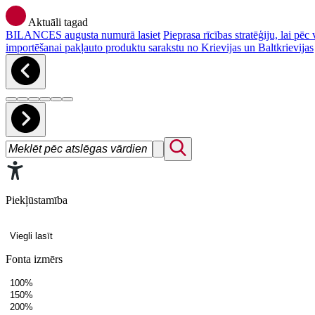
Aktuāli tagad
BILANCES augusta numurā lasiet
Pieprasa rīcības stratēģiju, lai p
importēšanai pakļauto produktu sarakstu no Krievijas un Baltkrievijas
Piekļūstamība
Viegli lasīt
Fonta izmērs
100%
150%
200%