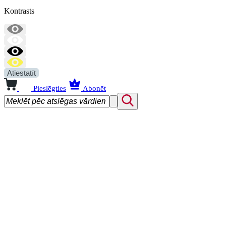
Kontrasts
Atiestatīt
Pieslēgties
Abonēt