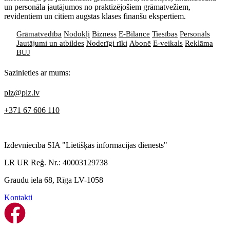
un personāla jautājumos no praktizējošiem grāmatvežiem,
revidentiem un citiem augstas klases finanšu ekspertiem.
Grāmatvedība
Nodokļi
Bizness
E-Bilance
Tiesības
Personāls
Jautājumi un atbildes
Noderīgi rīki
Abonē
E-veikals
Reklāma
BUJ
Sazinieties ar mums:
plz@plz.lv
+371 67 606 110
Izdevniecība SIA "Lietišķās informācijas dienests"
LR UR Reģ. Nr.: 40003129738
Graudu iela 68, Rīga LV-1058
Kontakti