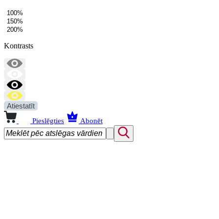
100%
150%
200%
Kontrasts
Atiestatīt
Pieslēgties
Abonēt