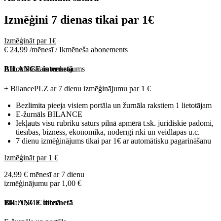
Izmēģini 7 dienas tikai par
1€
Izmēģināt par 1€
€ 24,99 /mēnesī / Ikmēneša abonements
Automātiskais maksājums
BILANCE internetā
+ BilancePLZ ar 7 dienu izmēģinājumu par
1 €
Bezlimita pieeja visiem portāla un žurnāla rakstiem 1 lietotājam
E-žurnāls BILANCE
Iekļauts visu rubriku saturs pilnā apmērā t.sk. juridiskie padomi,
tiesības, bizness, ekonomika, noderīgi rīki un veidlapas u.c.
7 dienu izmēģinājums tikai par 1€ ar automātisku pagarināšanu
Izmēģināt par 1 €
24,99 € mēnesī ar 7 dienu
izmēģinājumu par 1,00 €
Tikai 0,74 € dienā
BILANCE internetā