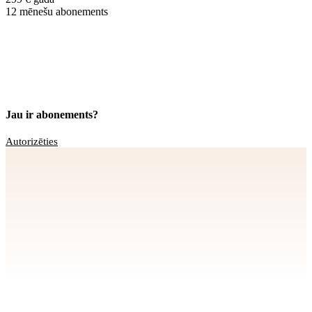
12 mēnešu abonements
Jau ir abonements?
Autorizēties
Apstiprināt
>
privātuma politikai