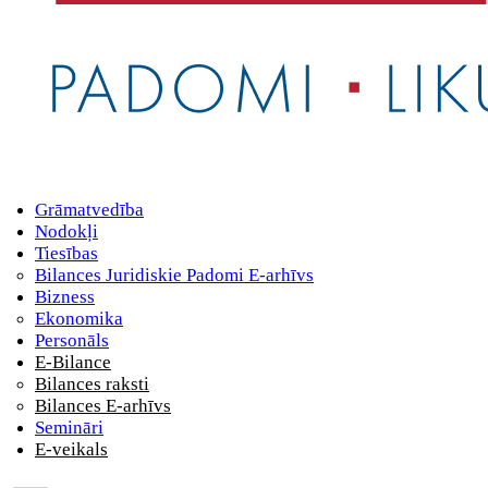
Grāmatvedība
Nodokļi
Tiesības
Bilances Juridiskie Padomi E-arhīvs
Bizness
Ekonomika
Personāls
E-Bilance
Bilances raksti
Bilances E-arhīvs
Semināri
E-veikals