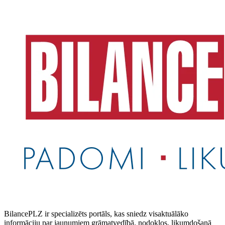
BilancePLZ ir specializēts portāls, kas sniedz visaktuālāko
informāciju par jaunumiem grāmatvedībā, nodokļos, likumdošanā