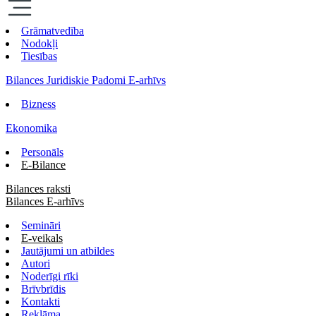
Grāmatvedība
Nodokļi
Tiesības
Bilances Juridiskie Padomi E-arhīvs
Bizness
Ekonomika
Personāls
E-Bilance
Bilances raksti
Bilances E-arhīvs
Semināri
E-veikals
Jautājumi un atbildes
Autori
Noderīgi rīki
Brīvbrīdis
Kontakti
Reklāma