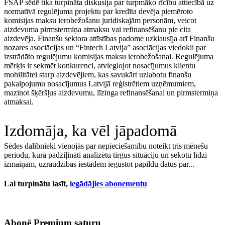
FSAP sēdē tika turpināta diskusija par turpmāko rīcību attiecībā uz
normatīvā regulējuma projektu par kredīta devēja piemēroto
komisijas maksu ierobežošanu juridiskajām personām, veicot
aizdevuma pirmstermiņa atmaksu vai refinansēšanu pie cita
aizdevēja. Finanšu sektora attīstības padome uzklausīja arī Finanšu
nozares asociācijas un “Fintech Latvija” asociācijas viedokli par
izstrādāto regulējumu komisijas maksu ierobežošanai. Regulējuma
mērķis ir sekmēt konkurenci, atvieglojot nosacījumus klientu
mobilitātei starp aizdevējiem, kas savukārt uzlabotu finanšu
pakalpojumu nosacījumus Latvijā reģistrētiem uzņēmumiem,
mazinot šķēršļus aizdevumu, līzinga refinansēšanai un pirmstermiņa
atmaksai.
Izdomāja, ka vēl jāpadomā
Sēdes dalībnieki vienojās par nepieciešamību noteikt trīs mēnešu
periodu, kurā padziļināti analizētu tirgus situāciju un sekotu līdzi
izmaiņām, uzraudzības iestādēm iegūstot papildu datus par...
Lai turpinātu lasīt,
iegādājies abonementu
Abonē Premium saturu