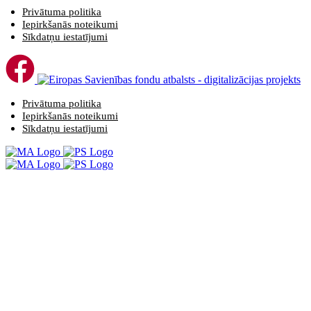
Privātuma politika
Iepirkšanās noteikumi
Sīkdatņu iestatījumi
Privātuma politika
Iepirkšanās noteikumi
Sīkdatņu iestatījumi