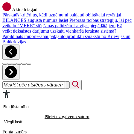
Aktuāli tagad
Pārskatīs kritērijus, kādi uzņēmumi pakļauti obligātajai revīzijai
BILANCES augusta numurā lasiet
Pieprasa rīcības stratēģiju, lai pēc
veikalu "MERE" slēgšanas palīdzētu Latvijas piegādātājiem
Kā
veikt tiešsaistes darījumu uzskaiti vienkāršā ieraksta sistēmā?
Papildināts importēšanai pakļauto produktu sarakstu no Krievijas un
Baltkrievijas
Piekļūstamība
Pāriet uz galveno saturu
Viegli lasīt
Fonta izmērs