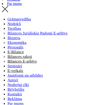
Par mums
Grāmatvedība
Nodokļi
Tiesības
Bilances Juridiskie Padomi E-arhīvs
Bizness
Ekonomika
Personāls
E-Bilance
Bilances raksti
Bilances E-arhīvs
Semināri
E-veikals
Jautājumi un atbildes
Autori
Noderīgi rīki
Brīvbrīdis
Kontakti
Reklāma
Par mums