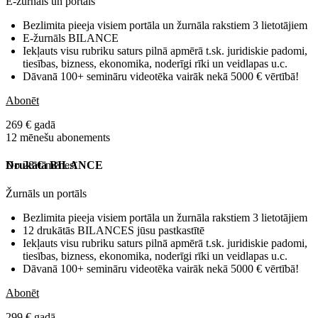
E-žurnāls un portāls
Bezlimita pieeja visiem portāla un žurnāla rakstiem 3 lietotājiem
E-žurnāls BILANCE
Iekļauts visu rubriku saturs pilnā apmērā t.sk. juridiskie padomi,
tiesības, bizness, ekonomika, noderīgi rīki un veidlapas u.c.
Dāvanā 100+ semināru videotēka vairāk nekā 5000 € vērtībā!
Abonēt
269 € gadā
12 mēnešu abonements
No 28 € mēnesī
Drukātā BILANCE
Žurnāls un portāls
Bezlimita pieeja visiem portāla un žurnāla rakstiem 3 lietotājiem
12 drukātās BILANCES jūsu pastkastītē
Iekļauts visu rubriku saturs pilnā apmērā t.sk. juridiskie padomi,
tiesības, bizness, ekonomika, noderīgi rīki un veidlapas u.c.
Dāvanā 100+ semināru videotēka vairāk nekā 5000 € vērtībā!
Abonēt
299 € gadā