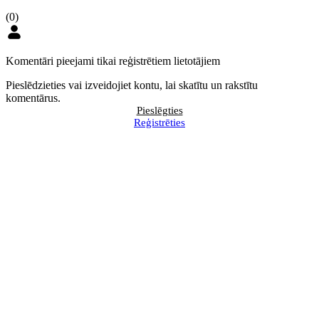
(0)
Komentāri pieejami tikai reģistrētiem lietotājiem
Pieslēdzieties vai izveidojiet kontu, lai skatītu un rakstītu
komentārus.
Pieslēgties
Reģistrēties
Svešā īpašumā uzņēmumu
Grāmatvežiem ir jāatturas
reģistrēt kļūs daudz grūtāk
pārkāpt «sarkanās līnijas»
Uzņēmumiem neļaus aizstāt
BILANCES redaktore Vita