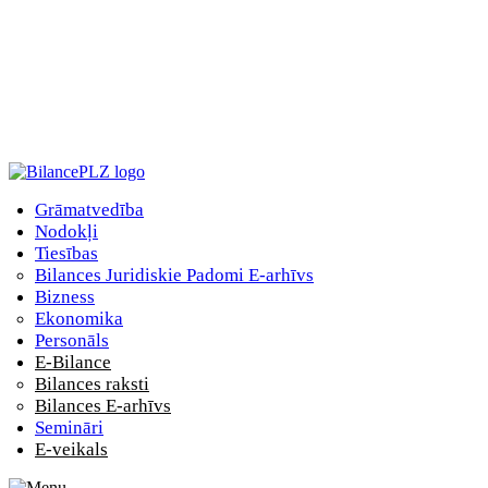
Grāmatvedība
Nodokļi
Tiesības
Bilances Juridiskie Padomi E-arhīvs
Bizness
Ekonomika
Personāls
E-Bilance
Bilances raksti
Bilances E-arhīvs
Semināri
E-veikals