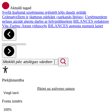
Aktuāli tagad
Svešā īpašumā uzņēmumu reģistrēt kļūs daudz grūtāk
Grāmatvežiem ir jāatturas pārkāpt «sarkanās līnijas»
Uzņēmumiem
neļaus aizstāt algotu darbu ar brīvprātīgajiem
BILANCES redaktore
Vita Zariņa: Atrast vidusceļu
BILANCES augusta numurā lasiet
Piekļūstamība
Pāriet uz galveno saturu
Viegli lasīt
Fonta izmērs
100%