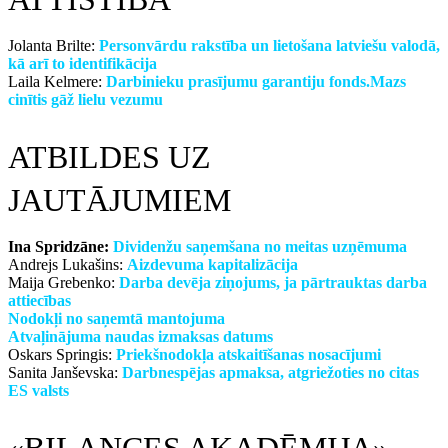
Jolanta Brilte:
Personvārdu rakstība un lietošana latviešu valodā,
kā arī to identifikācija
Laila Kelmere:
Darbinieku prasījumu garantiju fonds.Mazs
cinītis gāž lielu vezumu
ATBILDES UZ
JAUTĀJUMIEM
Ina Spridzāne:
Dividenžu saņemšana no meitas uzņēmuma
Andrejs Lukašins:
Aizdevuma kapitalizācija
Maija Grebenko:
Darba devēja ziņojums, ja pārtrauktas darba
attiecības
Nodokļi no saņemtā mantojuma
Atvaļinājuma naudas izmaksas datums
Oskars Springis:
Priekšnodokļa atskaitīšanas nosacījumi
Sanita Janševska:
Darbnespējas apmaksa, atgriežoties no citas
ES valsts
«BILANCES AKADĒMIJA»