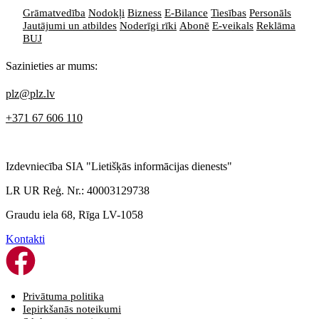
Grāmatvedība
Nodokļi
Bizness
E-Bilance
Tiesības
Personāls
Jautājumi un atbildes
Noderīgi rīki
Abonē
E-veikals
Reklāma
BUJ
Sazinieties ar mums:
plz@plz.lv
+371 67 606 110
Izdevniecība SIA "Lietišķās informācijas dienests"
LR UR Reģ. Nr.: 40003129738
Graudu iela 68, Rīga LV-1058
Kontakti
Privātuma politika
Iepirkšanās noteikumi