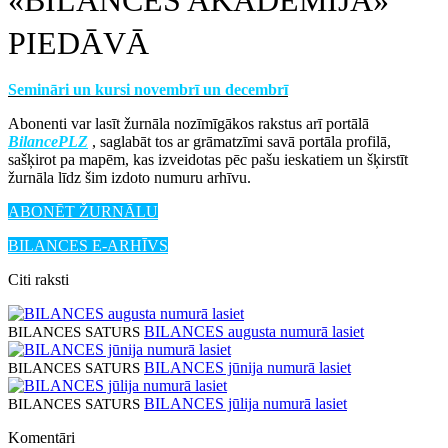
PIEDĀVĀ
Semināri un kursi novembrī un decembrī
Abonenti var lasīt žurnāla nozīmīgākos rakstus arī portālā
BilancePLZ
, saglabāt tos ar grāmatzīmi savā portāla profilā,
sašķirot pa mapēm, kas izveidotas pēc pašu ieskatiem un šķirstīt
žurnāla līdz šim izdoto numuru arhīvu.
ABONĒT ŽURNĀLU
BILANCES E-ARHĪVS
Citi raksti
BILANCES augusta numurā lasiet
BILANCES SATURS
BILANCES jūnija numurā lasiet
BILANCES SATURS
BILANCES jūlija numurā lasiet
BILANCES SATURS
Komentāri