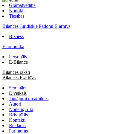
Grāmatvedība
Nodokļi
Tiesības
Bilances Juridiskie Padomi E-arhīvs
Bizness
Ekonomika
Personāls
E-Bilance
Bilances raksti
Bilances E-arhīvs
Semināri
E-veikals
Jautājumi un atbildes
Autori
Noderīgi rīki
Brīvbrīdis
Kontakti
Reklāma
Par mums