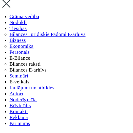
Grāmatvedība
Nodokļi
Tiesības
Bilances Juridiskie Padomi E-arhīvs
Bizness
Ekonomika
Personāls
E-Bilance
Bilances raksti
Bilances E-arhīvs
Semināri
E-veikals
Jautājumi un atbildes
Autori
Noderīgi rīki
Brīvbrīdis
Kontakti
Reklāma
Par mums