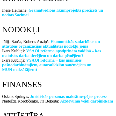
Inese Helmane:
Grāmatvedības likumprojekts precizēts un
nodots Saeimai
NODOKĻI
Jūlija Sauša, Roberts Auziņš:
Ekonomiskās sadarbības un
attīstības organizācijas aktualitātes nodokļu jomā
Ikars Kubliņš:
VSAOI reforma apstiprināta valdībā – kas
mainīsies darba devējiem un darba ņēmējiem?
Ikars Kubliņš:
VSAOI reforma – kas mainīsies
pašnodarbinātajiem, autoratlīdzību saņēmējiem un
MUN maksātājiem?
FINANSES
Oskars Springis:
Juridiskās personas maksātnespējas process
Nadežda Korobčenko, Ita Bekerta:
Aizdevuma veidi darbiniekam
ATTĪSTĪBA