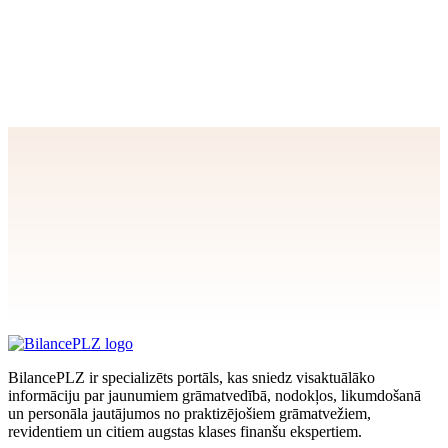
Apstiprināt
>
privātuma politikai
BilancePLZ ir specializēts portāls, kas sniedz visaktuālāko
informāciju par jaunumiem grāmatvedībā, nodokļos, likumdošanā
un personāla jautājumos no praktizējošiem grāmatvežiem,
revidentiem un citiem augstas klases finanšu ekspertiem.