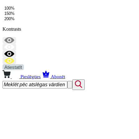
100%
150%
200%
Kontrasts
Atiestatīt
Pieslēgties
Abonēt