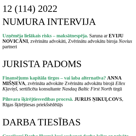
NUMURA INTERVIJA
Uzņēmēja lielākais risks – maksātnespēja.
Saruna ar
EVIJU
NOVICĀNI
, zvērinātu advokāti, Zvērinātu advokātu biroja
Novius
partneri
JURISTA PADOMS
Finansējums kapitāla tirgos – vai laba alternatīva?
ANNA
MIŠŅEVA
, zvērināta advokāte Zvērinātu advokātu birojā
Ellex
Kļaviņš
, sertificēta konsultante
Nasdaq Baltic First North
tirgū
Pilnvara šķīrējtiesvedības procesā.
JURIJS ŅIKUĻCOVS
,
Rīgas šķīrējtiesas priekšsēdētājs
DARBA TIESĪBAS