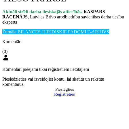
Aktuāli strīdi darba tiesiskajās attiecībās.
KASPARS
RĀCENĀJS
, Latvijas Brīvo arodbiedrību savienības darba tiesību
eksperts
Žurnāla BILANCES JURIDISKIE PADOMI E-ARHĪVS
Komentāri
(0)
Komentāri pieejami tikai reģistrētiem lietotājiem
Pieslēdzieties vai izveidojiet kontu, lai skatītu un rakstītu
komentārus.
Pieslēgties
Reģistrēties