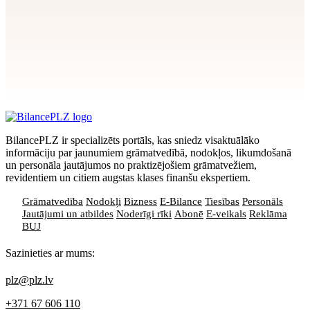
Apstiprināt
>
privātuma politikai
BilancePLZ ir specializēts portāls, kas sniedz visaktuālāko
informāciju par jaunumiem grāmatvedībā, nodokļos, likumdošanā
un personāla jautājumos no praktizējošiem grāmatvežiem,
revidentiem un citiem augstas klases finanšu ekspertiem.
Grāmatvedība
Nodokļi
Bizness
E-Bilance
Tiesības
Personāls
Jautājumi un atbildes
Noderīgi rīki
Abonē
E-veikals
Reklāma
BUJ
Sazinieties ar mums:
plz@plz.lv
+371 67 606 110