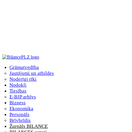
Grāmatvedība
Jautājumi un atbildes
Noderīgi rīki
Nodokļi
Tiesības
E-BJP arhīvs
Bizness
Ekonomika
Personāls
Brīvbrīdis
Žurnāls BILANCE