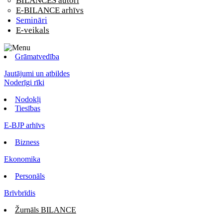
BILANCES autori
E-BILANCE arhīvs
Semināri
E-veikals
Grāmatvedība
Jautājumi un atbildes
Noderīgi rīki
Nodokļi
Tiesības
E-BJP arhīvs
Bizness
Ekonomika
Personāls
Brīvbrīdis
Žurnāls BILANCE