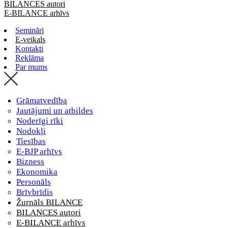
BILANCES autori
E-BILANCE arhīvs
Semināri
E-veikals
Kontakti
Reklāma
Par mums
Grāmatvedība
Jautājumi un atbildes
Noderīgi rīki
Nodokļi
Tiesības
E-BJP arhīvs
Bizness
Ekonomika
Personāls
Brīvbrīdis
Žurnāls BILANCE
BILANCES autori
E-BILANCE arhīvs