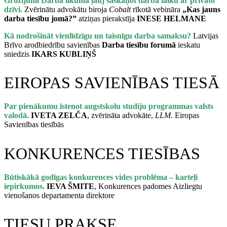
Grozījumi Darba likumā ļauj saskaņot darba laiku ar privāto
dzīvi.
Zvērinātu advokātu biroja
Cobalt
rīkotā vebināra
„Kas jauns
darba tiesību jomā?”
atziņas pierakstīja
INESE HELMANE
Kā nodrošināt vienlīdzīgu un taisnīgu darba samaksu?
Latvijas
Brīvo arodbiedrību savienības
Darba tiesību forumā
ieskatu
sniedzis
IKARS KUBLIŅŠ
EIROPAS SAVIENĪBAS TIESĀ
Par pienākumu īstenot augstskolu studiju programmas valsts
valodā.
IVETA ZELČA
, zvērināta advokāte,
LLM.
Eiropas
Savienības tiesībās
KONKURENCES TIESĪBAS
Būtiskākā godīgas konkurences vides problēma – karteļi
iepirkumos.
IEVA ŠMITE
, Konkurences padomes Aizliegtu
vienošanos departamenta direktore
TIESU PRAKSE