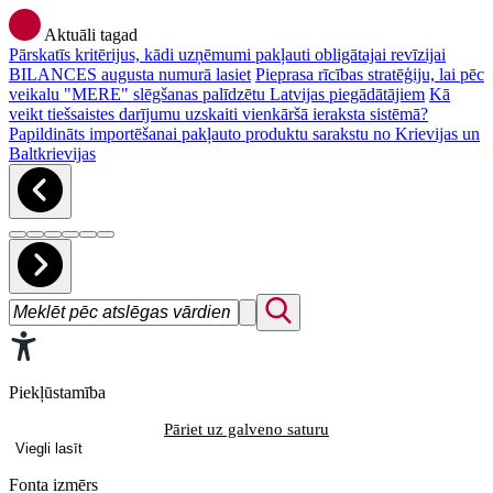
Aktuāli tagad
Pārskatīs kritērijus, kādi uzņēmumi pakļauti obligātajai revīzijai
BILANCES augusta numurā lasiet
Pieprasa rīcības stratēģiju, lai pēc
veikalu "MERE" slēgšanas palīdzētu Latvijas piegādātājiem
Kā
veikt tiešsaistes darījumu uzskaiti vienkāršā ieraksta sistēmā?
Papildināts importēšanai pakļauto produktu sarakstu no Krievijas un
Baltkrievijas
Piekļūstamība
Pāriet uz galveno saturu
Viegli lasīt
Fonta izmērs