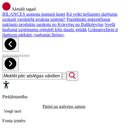
Aktuāli tagad
BILANCES augusta numurā lasiet
Kā veikt tiešsaistes darījumu
uzskaiti vienkāršā ieraksta sistēmā?
Papildināts importēšanai
pakļauto produktu sarakstu no Krievijas un Baltkrievijas
Svešā
īpašumā uzņēmumu reģistrēt kļūs daudz grūtāk
Grāmatvežiem ir
jāatturas pārkāpt «sarkanās līnijas»
Piekļūstamība
Pāriet uz galveno saturu
Viegli lasīt
Fonta izmērs