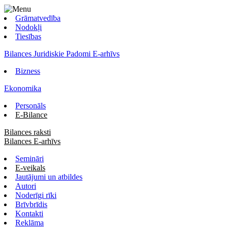
Grāmatvedība
Nodokļi
Tiesības
Bilances Juridiskie Padomi E-arhīvs
Bizness
Ekonomika
Personāls
E-Bilance
Bilances raksti
Bilances E-arhīvs
Semināri
E-veikals
Jautājumi un atbildes
Autori
Noderīgi rīki
Brīvbrīdis
Kontakti
Reklāma