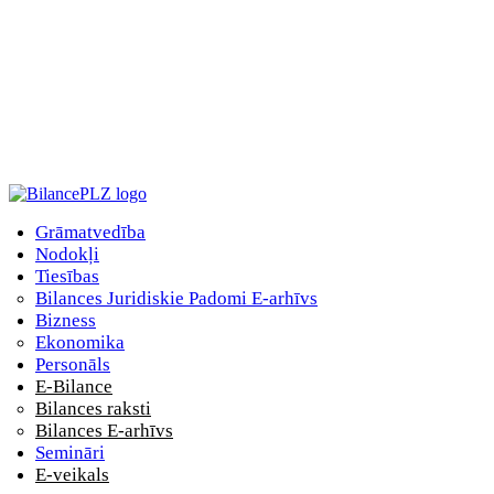
Grāmatvedība
Nodokļi
Tiesības
Bilances Juridiskie Padomi E-arhīvs
Bizness
Ekonomika
Personāls
E-Bilance
Bilances raksti
Bilances E-arhīvs
Semināri
E-veikals