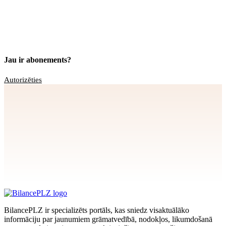
Jau ir abonements?
Autorizēties
Apstiprināt
>
privātuma politikai
BilancePLZ ir specializēts portāls, kas sniedz visaktuālāko
informāciju par jaunumiem grāmatvedībā, nodokļos, likumdošanā