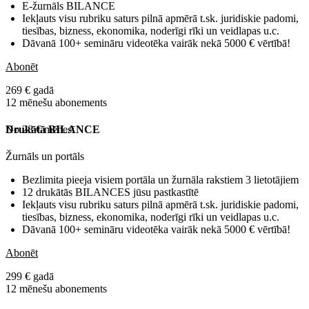
E-žurnāls BILANCE
Iekļauts visu rubriku saturs pilnā apmērā t.sk. juridiskie padomi,
tiesības, bizness, ekonomika, noderīgi rīki un veidlapas u.c.
Dāvanā 100+ semināru videotēka vairāk nekā 5000 € vērtībā!
Abonēt
269 € gadā
12 mēnešu abonements
No 28 € mēnesī
Drukātā BILANCE
Žurnāls un portāls
Bezlimita pieeja visiem portāla un žurnāla rakstiem 3 lietotājiem
12 drukātās BILANCES jūsu pastkastītē
Iekļauts visu rubriku saturs pilnā apmērā t.sk. juridiskie padomi,
tiesības, bizness, ekonomika, noderīgi rīki un veidlapas u.c.
Dāvanā 100+ semināru videotēka vairāk nekā 5000 € vērtībā!
Abonēt
299 € gadā
12 mēnešu abonements