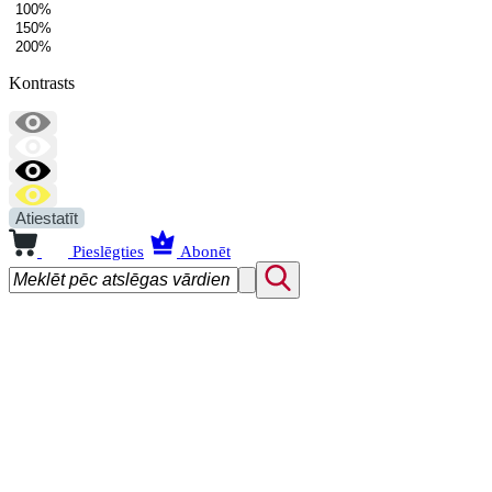
100%
150%
200%
Kontrasts
Atiestatīt
Pieslēgties
Abonēt