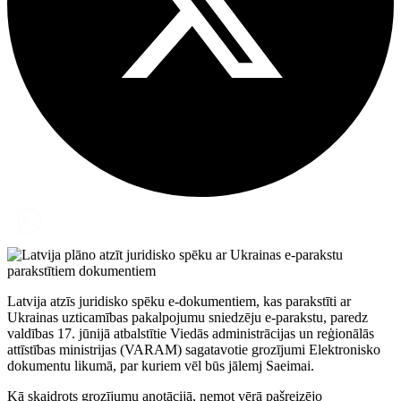
Latvija atzīs juridisko spēku e-dokumentiem, kas parakstīti ar
Ukrainas uzticamības pakalpojumu sniedzēju e-parakstu, paredz
valdības 17. jūnijā atbalstītie Viedās administrācijas un reģionālās
attīstības ministrijas (VARAM) sagatavotie grozījumi Elektronisko
dokumentu likumā, par kuriem vēl būs jālemj Saeimai.
Kā skaidrots grozījumu anotācijā, ņemot vērā pašreizējo