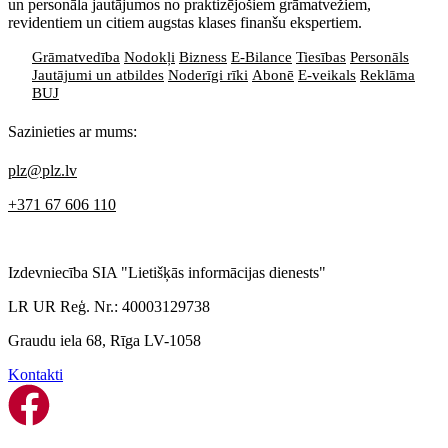
un personāla jautājumos no praktizējošiem grāmatvežiem,
revidentiem un citiem augstas klases finanšu ekspertiem.
Grāmatvedība
Nodokļi
Bizness
E-Bilance
Tiesības
Personāls
Jautājumi un atbildes
Noderīgi rīki
Abonē
E-veikals
Reklāma
BUJ
Sazinieties ar mums:
plz@plz.lv
+371 67 606 110
Izdevniecība SIA "Lietišķās informācijas dienests"
LR UR Reģ. Nr.: 40003129738
Graudu iela 68, Rīga LV-1058
Kontakti