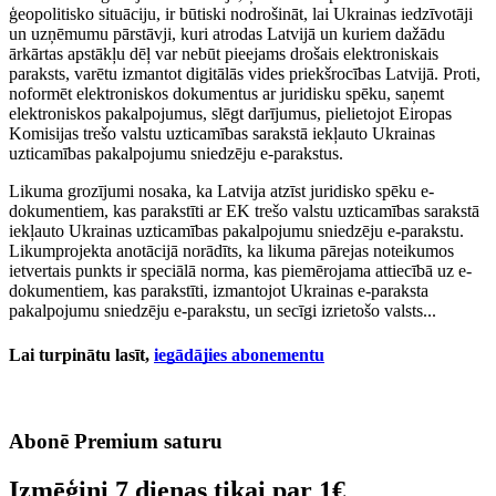
ģeopolitisko situāciju, ir būtiski nodrošināt, lai Ukrainas iedzīvotāji
un uzņēmumu pārstāvji, kuri atrodas Latvijā un kuriem dažādu
ārkārtas apstākļu dēļ var nebūt pieejams drošais elektroniskais
paraksts, varētu izmantot digitālās vides priekšrocības Latvijā. Proti,
noformēt elektroniskos dokumentus ar juridisku spēku, saņemt
elektroniskos pakalpojumus, slēgt darījumus, pielietojot Eiropas
Komisijas trešo valstu uzticamības sarakstā iekļauto Ukrainas
uzticamības pakalpojumu sniedzēju e-parakstus.
Likuma grozījumi nosaka, ka Latvija atzīst juridisko spēku e-
dokumentiem, kas parakstīti ar EK trešo valstu uzticamības sarakstā
iekļauto Ukrainas uzticamības pakalpojumu sniedzēju e-parakstu.
Likumprojekta anotācijā norādīts, ka likuma pārejas noteikumos
ietvertais punkts ir speciālā norma, kas piemērojama attiecībā uz e-
dokumentiem, kas parakstīti, izmantojot Ukrainas e-paraksta
pakalpojumu sniedzēju e-parakstu, un secīgi izrietošo valsts...
Lai turpinātu lasīt,
iegādājies abonementu
Abonē Premium saturu
Izmēģini 7 dienas tikai par
1€