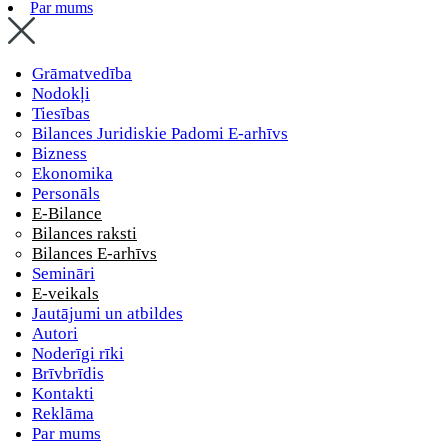
Par mums
Grāmatvedība
Nodokļi
Tiesības
Bilances Juridiskie Padomi E-arhīvs
Bizness
Ekonomika
Personāls
E-Bilance
Bilances raksti
Bilances E-arhīvs
Semināri
E-veikals
Jautājumi un atbildes
Autori
Noderīgi rīki
Brīvbrīdis
Kontakti
Reklāma
Par mums