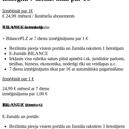
Izmēģināt par 1€
€ 24,99 /mēnesī / Ikmēneša abonements
Automātiskais maksājums
BILANCE internetā
+ BilancePLZ ar 7 dienu izmēģinājumu par
1 €
Bezlimita pieeja visiem portāla un žurnāla rakstiem 1 lietotājam
E-žurnāls BILANCE
Iekļauts visu rubriku saturs pilnā apmērā t.sk. juridiskie padomi,
tiesības, bizness, ekonomika, noderīgi rīki un veidlapas u.c.
7 dienu izmēģinājums tikai par 1€ ar automātisku pagarināšanu
Izmēģināt par 1 €
24,99 € mēnesī ar 7 dienu
izmēģinājumu par 1,00 €
Tikai 0,74 € dienā
BILANCE internetā
E-žurnāls un portāls
Bezlimita pieeja visiem portāla un žurnāla rakstiem 3 lietotājiem