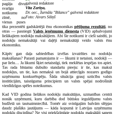
pagāja divu
Vita Zariņa,
svarīgu
Dr. oec., žurnāla "Bilance" galvenā redaktore
notikumu
Foto: Aivars Siliņš
zīmē, no
vienas puses
tika prezentēti gadskārtējā ēnu ekonomikas
pētījuma rezultāti
, no
otras — pasniegti
Valsts ieņēmumu dienesta
(VID) apbalvojumi
lielākajiem nodokļu maksātājiem. Abi šie notikumi ir cieši saistīti, jo
nodokļu nemaksātāji vai daļēji nemaksātāji veido valsts ēnu
ekonomiku.
Kāpēc gan daļa sabiedrības izvēlas izvairīties no nodokļu
maksāšanas? Parasti pamatojums ir — likumi ir netaisni, nodokļi —
par lielu… Ja likumi šķiet netaisnīgi, tiek meklētas iespējas tos apiet.
Tas rada bīstamu dubulto standartu pieeju: ir tie, kas maksā
nodokļus, un tie, kas nemaksā un bojā attiecīgās nozares godīgo
uzņēmumu konkurētspēju. Šāda situācija grauj uzticību valsts
institūcijām, taisnīguma principiem un valsts spējai nodrošināt
vienlīdzīgus spēles noteikumus.
Kad VID godina lielākos nodokļu maksātājus, uzmanības centrā
nonāk uzņēmumi, kuru darbība dod būtisku ieguldījumu valsts
budžetā un tautsaimniecībā. Tomēr aiz svinīgajām balvām slēpjas
daudz plašāks jautājums — kāda kopumā ir Latvijas uzņēmumu
nodokļu disciplīna? Ne visi priekšzīmīgie nodokļu maksātāji saņem