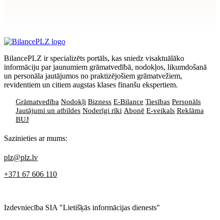
Apstiprināt
>
privātuma politikai
BilancePLZ ir specializēts portāls, kas sniedz visaktuālāko
informāciju par jaunumiem grāmatvedībā, nodokļos, likumdošanā
un personāla jautājumos no praktizējošiem grāmatvežiem,
revidentiem un citiem augstas klases finanšu ekspertiem.
Grāmatvedība
Nodokļi
Bizness
E-Bilance
Tiesības
Personāls
Jautājumi un atbildes
Noderīgi rīki
Abonē
E-veikals
Reklāma
BUJ
Sazinieties ar mums:
plz@plz.lv
+371 67 606 110
Izdevniecība SIA "Lietišķās informācijas dienests"