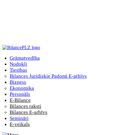
Grāmatvedība
Nodokļi
Tiesības
Bilances Juridiskie Padomi E-arhīvs
Bizness
Ekonomika
Personāls
E-Bilance
Bilances raksti
Bilances E-arhīvs
Semināri
E-veikals