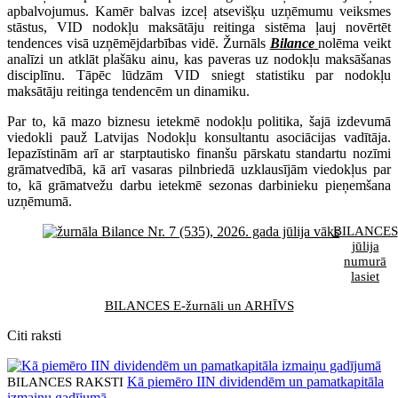
apbalvojumus. Kamēr balvas izceļ atsevišķu uzņēmumu veiksmes
stāstus, VID nodokļu maksātāju reitinga sistēma ļauj novērtēt
tendences visā uzņēmējdarbības vidē. Žurnāls
Bilance
nolēma veikt
analīzi un atklāt plašāku ainu, kas paveras uz nodokļu maksāšanas
disciplīnu. Tāpēc lūdzām VID sniegt statistiku par nodokļu
maksātāju reitinga tendencēm un dinamiku.
Par to, kā mazo biznesu ietekmē nodokļu politika, šajā izdevumā
viedokli pauž Latvijas Nodokļu konsultantu asociācijas vadītāja.
Iepazīstinām arī ar starptautisko finanšu pārskatu standartu nozīmi
grāmatvedībā, kā arī vasaras pilnbriedā uzklausījām viedokļus par
to, kā grāmatvežu darbu ietekmē sezonas darbinieku pieņemšana
uzņēmumā.
BILANCES
jūlija
numurā
lasiet
BILANCES E-žurnāli un ARHĪVS
Citi raksti
Kā piemēro IIN dividendēm un pamatkapitāla
BILANCES RAKSTI
izmaiņu gadījumā