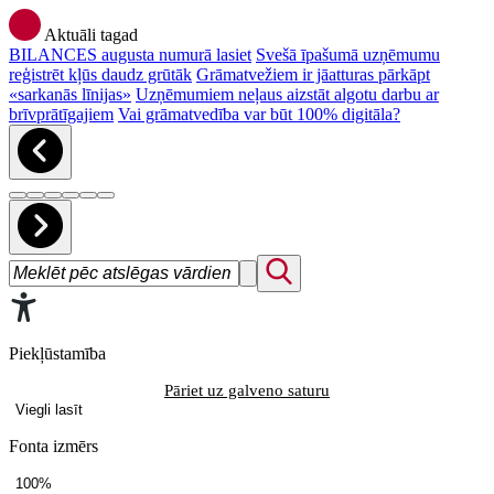
Aktuāli tagad
BILANCES augusta numurā lasiet
Svešā īpašumā uzņēmumu
reģistrēt kļūs daudz grūtāk
Grāmatvežiem ir jāatturas pārkāpt
«sarkanās līnijas»
Uzņēmumiem neļaus aizstāt algotu darbu ar
brīvprātīgajiem
Vai grāmatvedība var būt 100% digitāla?
Piekļūstamība
Pāriet uz galveno saturu
Viegli lasīt
Fonta izmērs
100%