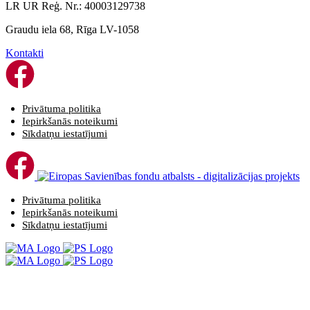
LR UR Reģ. Nr.: 40003129738
Graudu iela 68, Rīga LV-1058
Kontakti
Privātuma politika
Iepirkšanās noteikumi
Sīkdatņu iestatījumi
Privātuma politika
Iepirkšanās noteikumi
Sīkdatņu iestatījumi