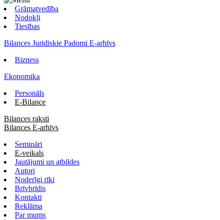
Grāmatvedība
Nodokļi
Tiesības
Bilances Juridiskie Padomi E-arhīvs
Bizness
Ekonomika
Personāls
E-Bilance
Bilances raksti
Bilances E-arhīvs
Semināri
E-veikals
Jautājumi un atbildes
Autori
Noderīgi rīki
Brīvbrīdis
Kontakti
Reklāma
Par mums