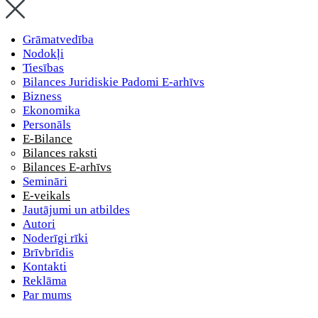
Grāmatvedība
Nodokļi
Tiesības
Bilances Juridiskie Padomi E-arhīvs
Bizness
Ekonomika
Personāls
E-Bilance
Bilances raksti
Bilances E-arhīvs
Semināri
E-veikals
Jautājumi un atbildes
Autori
Noderīgi rīki
Brīvbrīdis
Kontakti
Reklāma
Par mums