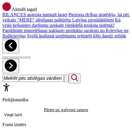
Aktuāli tagad
BILANCES augusta numurā lasiet
Pieprasa rīcības stratēģiju, lai pēc
veikalu "MERE" slēgšanas palīdzētu Latvijas piegādātājiem
Kā
veikt tiešsaistes darījumu uzskaiti vienkāršā ieraksta sistēmā?
Papildināts importēšanai pakļauto produktu sarakstu no Krievijas un
Baltkrievijas
Svešā īpašumā uzņēmumu reģistrēt kļūs daudz grūtāk
Piekļūstamība
Pāriet uz galveno saturu
Viegli lasīt
Fonta izmērs