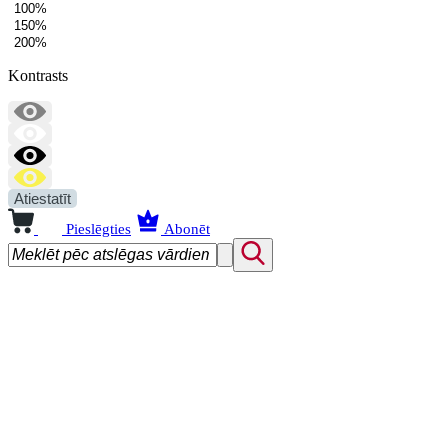
100%
150%
200%
Kontrasts
Atiestatīt
Pieslēgties
Abonēt