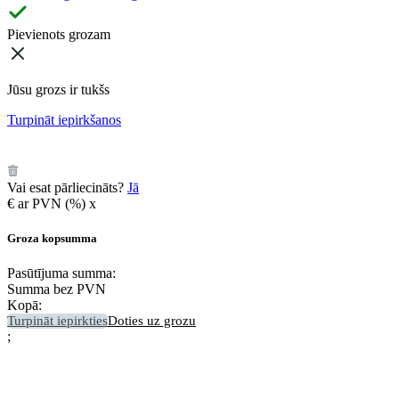
Pievienots grozam
Jūsu grozs ir tukšs
Turpināt iepirkšanos
️
Vai esat pārliecināts?
Jā
€
ar PVN (
%)
x
Groza kopsumma
Pasūtījuma summa:
Summa bez PVN
Kopā:
Turpināt iepirkties
Doties uz grozu
;