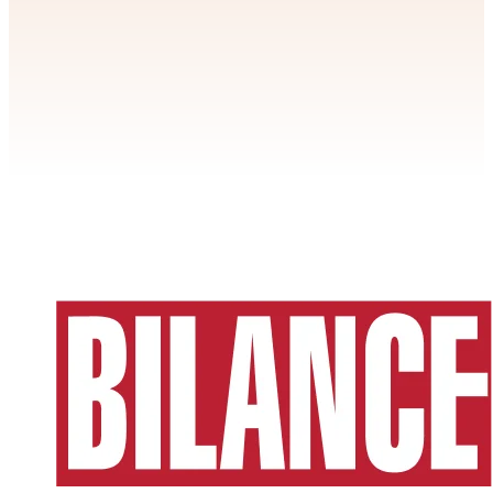
Apstiprināt
>
privātuma politikai