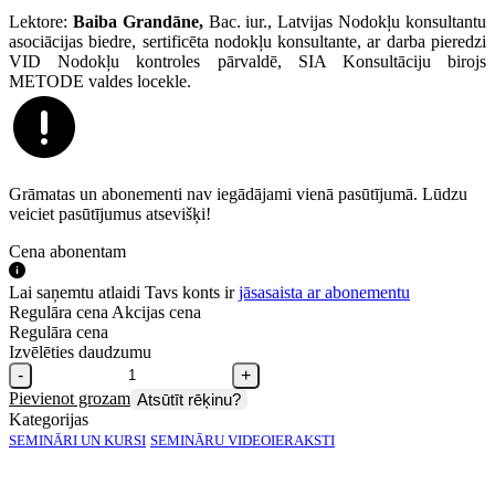
Lektore:
Baiba Grandāne,
Bac. iur., Latvijas Nodokļu konsultantu
asociācijas biedre, sertificēta nodokļu konsultante, ar darba pieredzi
VID Nodokļu kontroles pārvaldē, SIA Konsultāciju birojs
METODE valdes locekle.
Grāmatas un abonementi nav iegādājami vienā pasūtījumā. Lūdzu
veiciet pasūtījumus atsevišķi!
Cena abonentam
Lai saņemtu atlaidi Tavs konts ir
jāsasaista ar abonementu
Regulāra cena
Akcijas cena
Regulāra cena
Izvēlēties daudzumu
-
+
Pievienot grozam
Atsūtīt rēķinu?
Kategorijas
SEMINĀRI UN KURSI
SEMINĀRU VIDEOIERAKSTI
E‑semināra video ieraksts