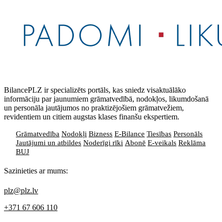
BilancePLZ ir specializēts portāls, kas sniedz visaktuālāko
informāciju par jaunumiem grāmatvedībā, nodokļos, likumdošanā
un personāla jautājumos no praktizējošiem grāmatvežiem,
revidentiem un citiem augstas klases finanšu ekspertiem.
Grāmatvedība
Nodokļi
Bizness
E-Bilance
Tiesības
Personāls
Jautājumi un atbildes
Noderīgi rīki
Abonē
E-veikals
Reklāma
BUJ
Sazinieties ar mums:
plz@plz.lv
+371 67 606 110