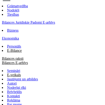
Grāmatvedība
Nodokļi
Tiesības
Bilances Juridiskie Padomi E-arhīvs
Bizness
Ekonomika
Personāls
E-Bilance
Bilances raksti
Bilances E-arhīvs
Semināri
E-veikals
Jautājumi un atbildes
Autori
Noderīgi rīki
Brīvbrīdis
Kontakti
Reklāma
Par mums