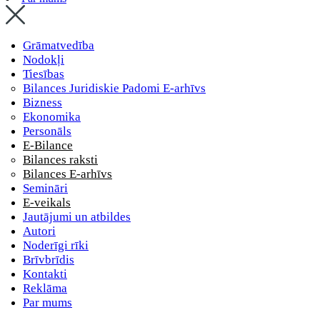
Grāmatvedība
Nodokļi
Tiesības
Bilances Juridiskie Padomi E-arhīvs
Bizness
Ekonomika
Personāls
E-Bilance
Bilances raksti
Bilances E-arhīvs
Semināri
E-veikals
Jautājumi un atbildes
Autori
Noderīgi rīki
Brīvbrīdis
Kontakti
Reklāma
Par mums