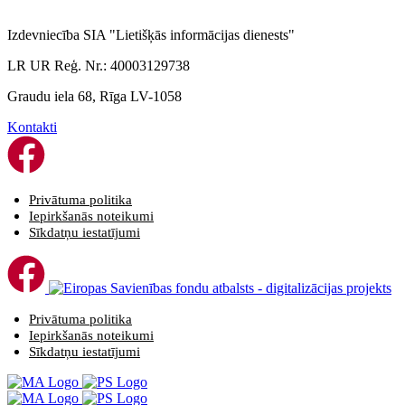
Izdevniecība SIA "Lietišķās informācijas dienests"
LR UR Reģ. Nr.: 40003129738
Graudu iela 68, Rīga LV-1058
Kontakti
Privātuma politika
Iepirkšanās noteikumi
Sīkdatņu iestatījumi
Privātuma politika
Iepirkšanās noteikumi
Sīkdatņu iestatījumi