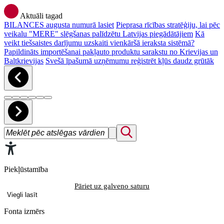
Aktuāli tagad
BILANCES augusta numurā lasiet
Pieprasa rīcības stratēģiju, lai pēc
veikalu "MERE" slēgšanas palīdzētu Latvijas piegādātājiem
Kā
veikt tiešsaistes darījumu uzskaiti vienkāršā ieraksta sistēmā?
Papildināts importēšanai pakļauto produktu sarakstu no Krievijas un
Baltkrievijas
Svešā īpašumā uzņēmumu reģistrēt kļūs daudz grūtāk
Piekļūstamība
Pāriet uz galveno saturu
Viegli lasīt
Fonta izmērs