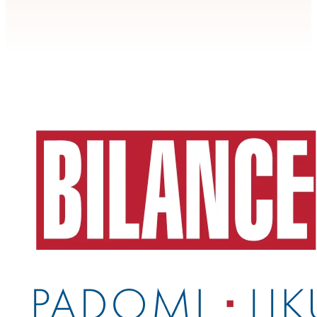
Apstiprināt
>
privātuma politikai