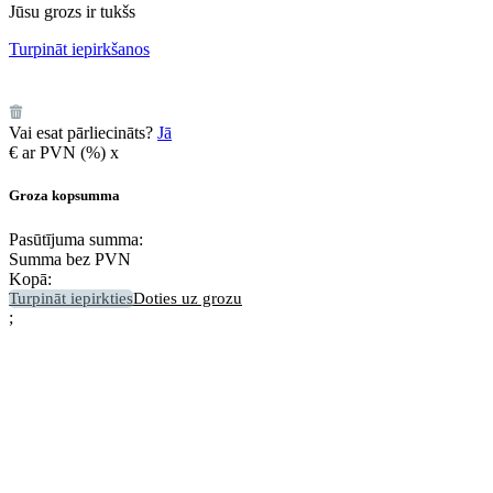
Jūsu grozs ir tukšs
Turpināt iepirkšanos
️
Vai esat pārliecināts?
Jā
€
ar PVN (
%)
x
Groza kopsumma
Pasūtījuma summa:
Summa bez PVN
Kopā:
Turpināt iepirkties
Doties uz grozu
;