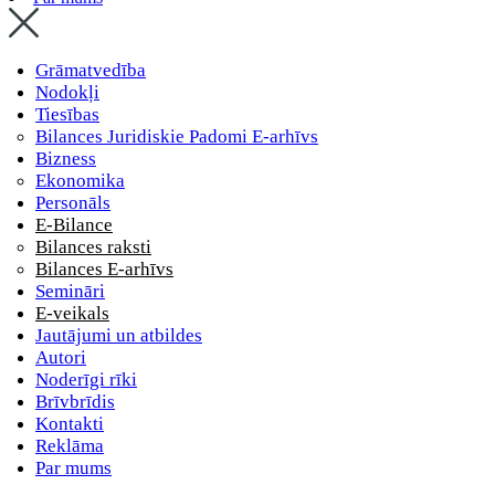
Grāmatvedība
Nodokļi
Tiesības
Bilances Juridiskie Padomi E-arhīvs
Bizness
Ekonomika
Personāls
E-Bilance
Bilances raksti
Bilances E-arhīvs
Semināri
E-veikals
Jautājumi un atbildes
Autori
Noderīgi rīki
Brīvbrīdis
Kontakti
Reklāma
Par mums