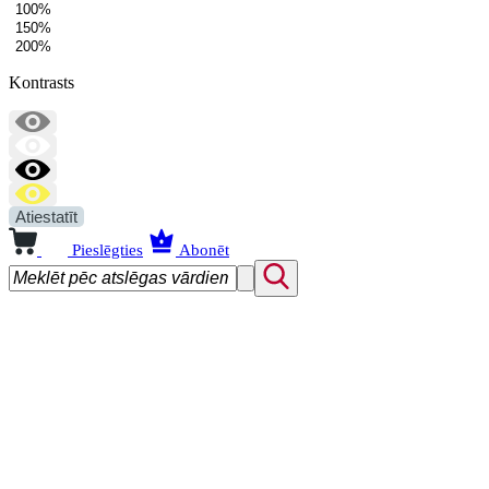
100%
150%
200%
Kontrasts
Atiestatīt
Pieslēgties
Abonēt