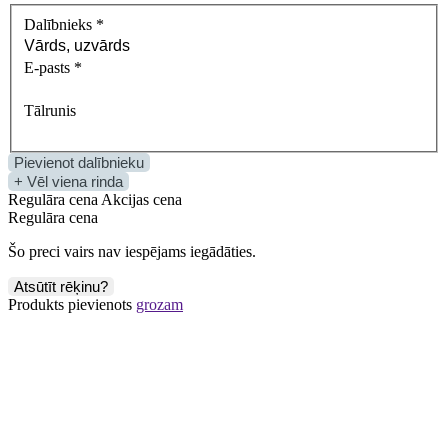
Dalībnieks
*
E-pasts
*
Tālrunis
Pievienot dalībnieku
+ Vēl viena rinda
Regulāra cena
Akcijas cena
Regulāra cena
Šo preci vairs nav iespējams iegādāties.
Atsūtīt rēķinu?
Produkts pievienots
grozam
E
-seminārs:
Nevalstiskās organizācijas