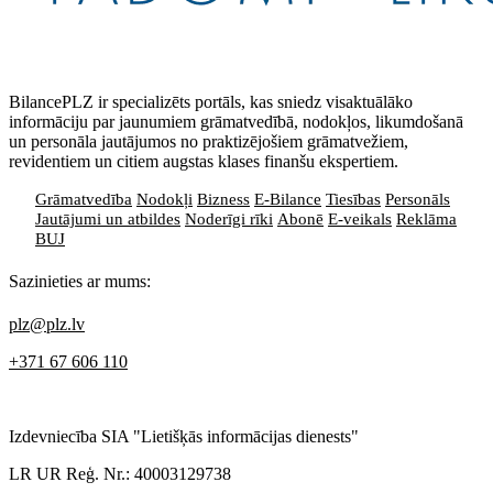
BilancePLZ ir specializēts portāls, kas sniedz visaktuālāko
informāciju par jaunumiem grāmatvedībā, nodokļos, likumdošanā
un personāla jautājumos no praktizējošiem grāmatvežiem,
revidentiem un citiem augstas klases finanšu ekspertiem.
Grāmatvedība
Nodokļi
Bizness
E-Bilance
Tiesības
Personāls
Jautājumi un atbildes
Noderīgi rīki
Abonē
E-veikals
Reklāma
BUJ
Sazinieties ar mums:
plz@plz.lv
+371 67 606 110
Izdevniecība SIA "Lietišķās informācijas dienests"
LR UR Reģ. Nr.: 40003129738