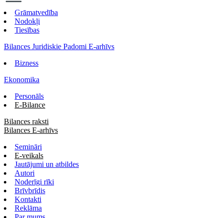
Grāmatvedība
Nodokļi
Tiesības
Bilances Juridiskie Padomi E-arhīvs
Bizness
Ekonomika
Personāls
E-Bilance
Bilances raksti
Bilances E-arhīvs
Semināri
E-veikals
Jautājumi un atbildes
Autori
Noderīgi rīki
Brīvbrīdis
Kontakti
Reklāma
Par mums