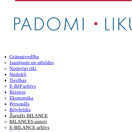
Grāmatvedība
Jautājumi un atbildes
Noderīgi rīki
Nodokļi
Tiesības
E-BJP arhīvs
Bizness
Ekonomika
Personāls
Brīvbrīdis
Žurnāls BILANCE
BILANCES autori
E-BILANCE arhīvs