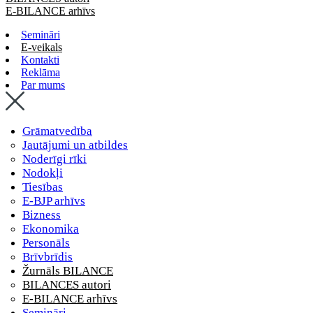
E-BILANCE arhīvs
Semināri
E-veikals
Kontakti
Reklāma
Par mums
Grāmatvedība
Jautājumi un atbildes
Noderīgi rīki
Nodokļi
Tiesības
E-BJP arhīvs
Bizness
Ekonomika
Personāls
Brīvbrīdis
Žurnāls BILANCE
BILANCES autori
E-BILANCE arhīvs
Semināri