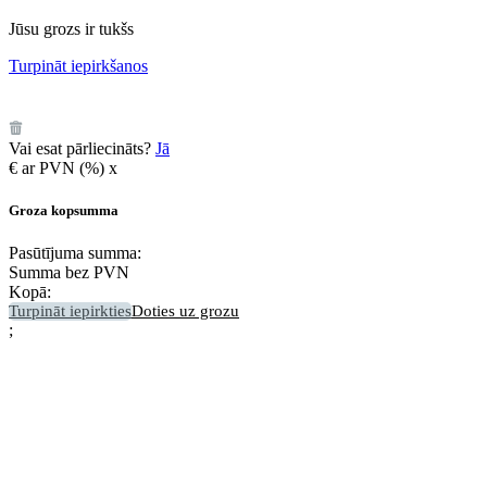
Jūsu grozs ir tukšs
Turpināt iepirkšanos
️
Vai esat pārliecināts?
Jā
€
ar PVN (
%)
x
Groza kopsumma
Pasūtījuma summa:
Summa bez PVN
Kopā:
Turpināt iepirkties
Doties uz grozu
;