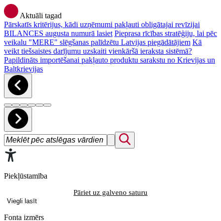
Aktuāli tagad
Pārskatīs kritērijus, kādi uzņēmumi pakļauti obligātajai revīzijai
BILANCES augusta numurā lasiet
Pieprasa rīcības stratēģiju, lai pēc
veikalu "MERE" slēgšanas palīdzētu Latvijas piegādātājiem
Kā
veikt tiešsaistes darījumu uzskaiti vienkāršā ieraksta sistēmā?
Papildināts importēšanai pakļauto produktu sarakstu no Krievijas un
Baltkrievijas
Piekļūstamība
Pāriet uz galveno saturu
Viegli lasīt
Fonta izmērs