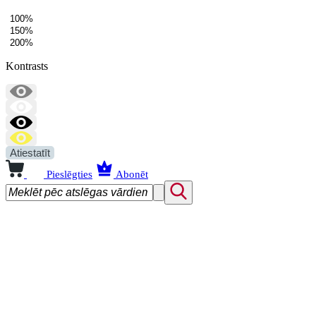
100%
150%
200%
Kontrasts
Atiestatīt
Pieslēgties
Abonēt