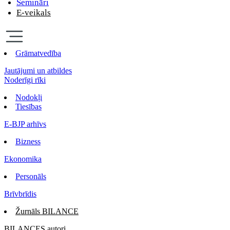
Semināri
E-veikals
Grāmatvedība
Jautājumi un atbildes
Noderīgi rīki
Nodokļi
Tiesības
E-BJP arhīvs
Bizness
Ekonomika
Personāls
Brīvbrīdis
Žurnāls BILANCE
BILANCES autori