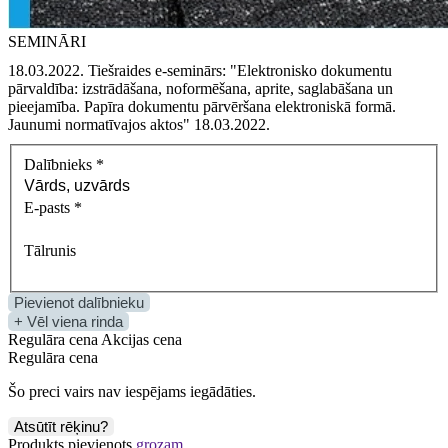
SEMINĀRI
18.03.2022. Tiešraides e‑seminārs: "Elektronisko dokumentu
pārvaldība: izstrādāšana, noformēšana, aprite, saglabāšana un
pieejamība. Papīra dokumentu pārvēršana elektroniskā formā.
Jaunumi normatīvajos aktos" 18.03.2022.
Dalībnieks
*
E-pasts
*
Tālrunis
Pievienot dalībnieku
+ Vēl viena rinda
Regulāra cena
Akcijas cena
Regulāra cena
Šo preci vairs nav iespējams iegādāties.
Atsūtīt rēķinu?
Produkts pievienots
grozam