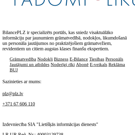
BilancePLZ ir specializēts portāls, kas sniedz visaktuālāko
informāciju par jaunumiem grāmatvedībā, nodokļos, likumdošanā
un personāla jautājumos no praktizējošiem grāmatvežiem,
revidentiem un citiem augstas klases finanšu ekspertiem.
Grāmatvedība
Nodokļi
Bizness
E-Bilance
Tiesības
Personāls
Jautājumi un atbildes
Noderīgi rīki
Abonē
E-veikals
Reklāma
BUJ
Sazinieties ar mums:
plz@plz.lv
+371 67 606 110
Izdevniecība SIA "Lietišķās informācijas dienests"
LR UR Reģ. Nr.: 40003129738