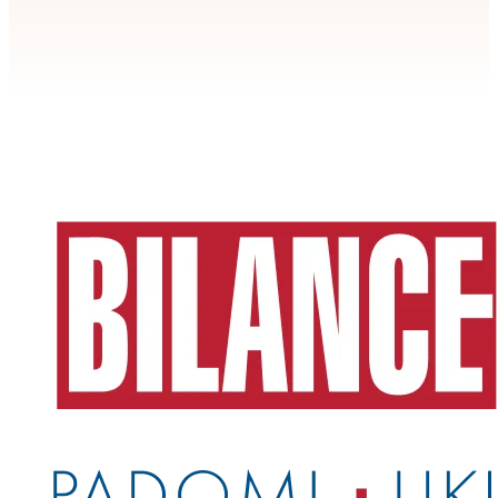
Apstiprināt
>
privātuma politikai