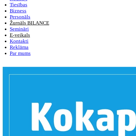
Tiesības
Bizness
Personāls
Žurnāls BILANCE
Semināri
E-veikals
Kontakti
Reklāma
Par mums