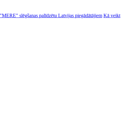
alu "MERE" slēgšanas palīdzētu Latvijas piegādātājiem
Kā veikt