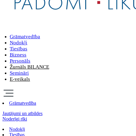
Grāmatvedība
Nodokļi
Tiesības
Bizness
Personāls
Žurnāls BILANCE
Semināri
E-veikals
Grāmatvedība
Jautājumi un atbildes
Noderīgi rīki
Nodokļi
Tiesības