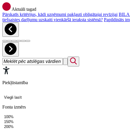
Aktuāli tagad
Pārskatīs kritērijus, kādi uzņēmumi pakļauti obligātajai revīzijai
BILAN
tiešsaistes darījumu uzskaiti vienkāršā ieraksta sistēmā?
Papildināts im
Piekļūstamība
Viegli lasīt
Fonta izmērs
100%
150%
200%