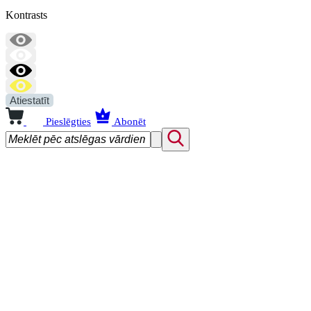
Kontrasts
Atiestatīt
Pieslēgties
Abonēt