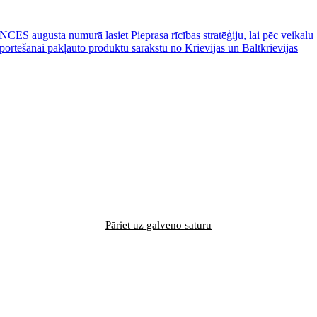
CES augusta numurā lasiet
Pieprasa rīcības stratēģiju, lai pēc veik
portēšanai pakļauto produktu sarakstu no Krievijas un Baltkrievijas
Pāriet uz galveno saturu