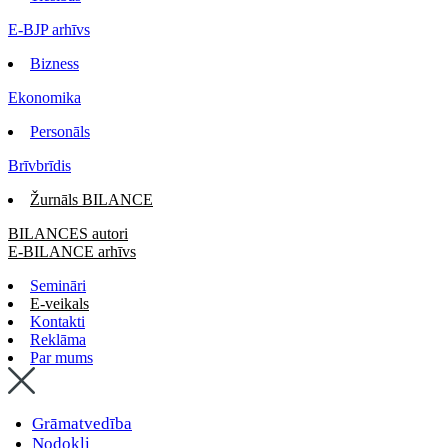
E-BJP arhīvs
Bizness
Ekonomika
Personāls
Brīvbrīdis
Žurnāls BILANCE
BILANCES autori
E-BILANCE arhīvs
Semināri
E-veikals
Kontakti
Reklāma
Par mums
Grāmatvedība
Nodokļi