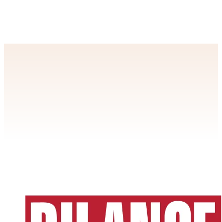
Apstiprināt
>
privātuma politikai