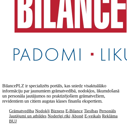
BilancePLZ ir specializēts portāls, kas sniedz visaktuālāko
informāciju par jaunumiem grāmatvedībā, nodokļos, likumdošanā
un personāla jautājumos no praktizējošiem grāmatvežiem,
revidentiem un citiem augstas klases finanšu ekspertiem.
Grāmatvedība
Nodokļi
Bizness
E-Bilance
Tiesības
Personāls
Jautājumi un atbildes
Noderīgi rīki
Abonē
E-veikals
Reklāma
BUJ