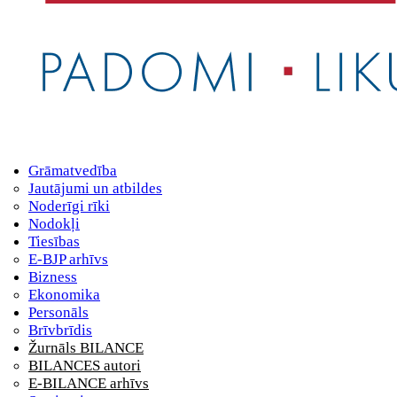
Grāmatvedība
Jautājumi un atbildes
Noderīgi rīki
Nodokļi
Tiesības
E-BJP arhīvs
Bizness
Ekonomika
Personāls
Brīvbrīdis
Žurnāls BILANCE
BILANCES autori
E-BILANCE arhīvs