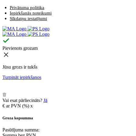
Privātuma politika
Iepirkšanās noteikumi
Sīkdatņu iestatījumi
Pievienots grozam
Jūsu grozs ir tukšs
Turpināt iepirkšanos
️
Vai esat pārliecināts?
Jā
€
ar PVN (
%)
x
Groza kopsumma
Pasūtījuma summa:
Summa bez PVN