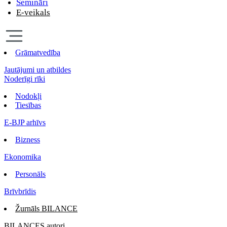
Semināri
E-veikals
Grāmatvedība
Jautājumi un atbildes
Noderīgi rīki
Nodokļi
Tiesības
E-BJP arhīvs
Bizness
Ekonomika
Personāls
Brīvbrīdis
Žurnāls BILANCE
BILANCES autori