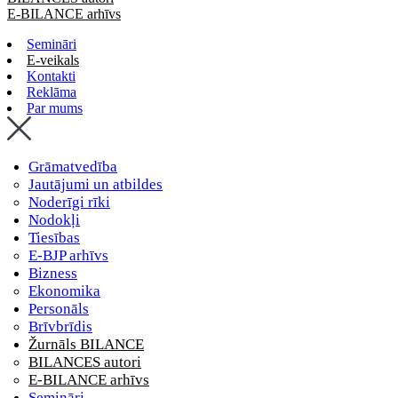
E-BILANCE arhīvs
Semināri
E-veikals
Kontakti
Reklāma
Par mums
Grāmatvedība
Jautājumi un atbildes
Noderīgi rīki
Nodokļi
Tiesības
E-BJP arhīvs
Bizness
Ekonomika
Personāls
Brīvbrīdis
Žurnāls BILANCE
BILANCES autori
E-BILANCE arhīvs
Semināri