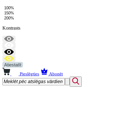
100%
150%
200%
Kontrasts
Atiestatīt
Pieslēgties
Abonēt