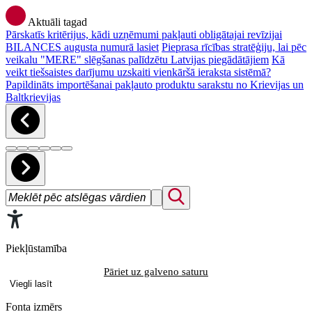
Aktuāli tagad
Pārskatīs kritērijus, kādi uzņēmumi pakļauti obligātajai revīzijai
BILANCES augusta numurā lasiet
Pieprasa rīcības stratēģiju, lai pēc
veikalu "MERE" slēgšanas palīdzētu Latvijas piegādātājiem
Kā
veikt tiešsaistes darījumu uzskaiti vienkāršā ieraksta sistēmā?
Papildināts importēšanai pakļauto produktu sarakstu no Krievijas un
Baltkrievijas
Piekļūstamība
Pāriet uz galveno saturu
Viegli lasīt
Fonta izmērs