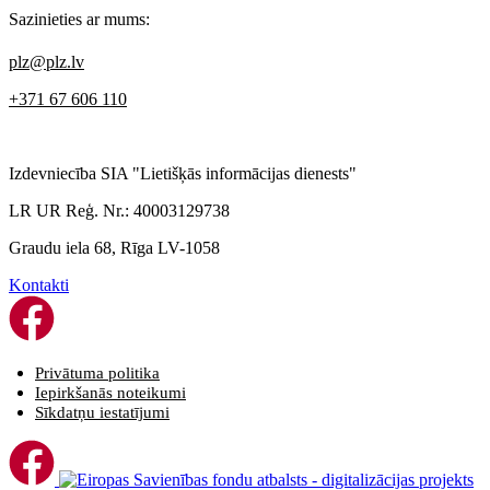
Sazinieties ar mums:
plz@plz.lv
+371 67 606 110
Izdevniecība SIA "Lietišķās informācijas dienests"
LR UR Reģ. Nr.: 40003129738
Graudu iela 68, Rīga LV-1058
Kontakti
Privātuma politika
Iepirkšanās noteikumi
Sīkdatņu iestatījumi