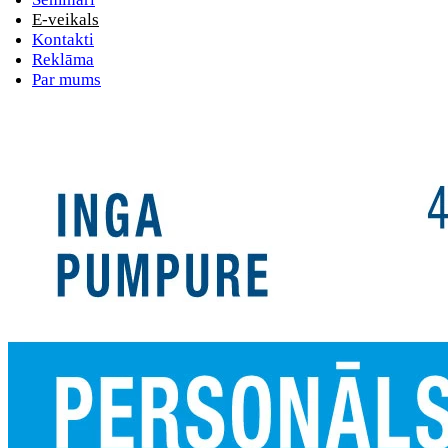
E-veikals
Kontakti
Reklāma
Par mums