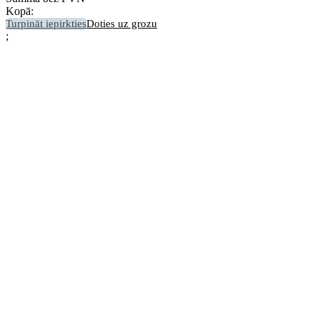
Kopā:
Turpināt iepirkties
Doties uz grozu
;