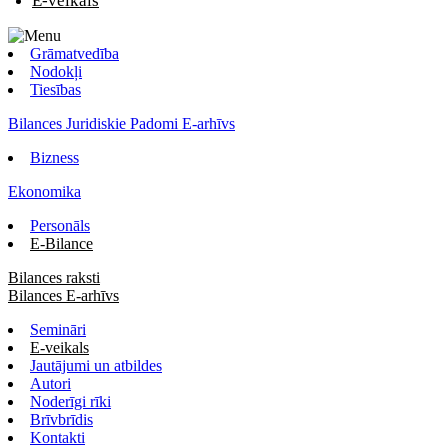
E-veikals
Grāmatvedība
Nodokļi
Tiesības
Bilances Juridiskie Padomi E-arhīvs
Bizness
Ekonomika
Personāls
E-Bilance
Bilances raksti
Bilances E-arhīvs
Semināri
E-veikals
Jautājumi un atbildes
Autori
Noderīgi rīki
Brīvbrīdis
Kontakti