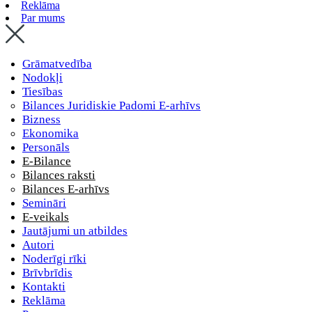
Reklāma
Par mums
Grāmatvedība
Nodokļi
Tiesības
Bilances Juridiskie Padomi E-arhīvs
Bizness
Ekonomika
Personāls
E-Bilance
Bilances raksti
Bilances E-arhīvs
Semināri
E-veikals
Jautājumi un atbildes
Autori
Noderīgi rīki
Brīvbrīdis
Kontakti
Reklāma