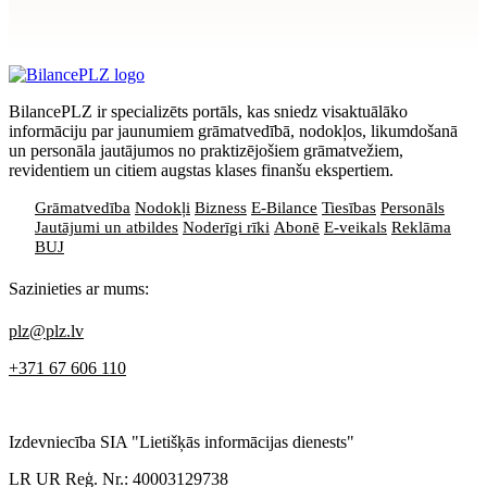
Apstiprināt
>
privātuma politikai
BilancePLZ ir specializēts portāls, kas sniedz visaktuālāko
informāciju par jaunumiem grāmatvedībā, nodokļos, likumdošanā
un personāla jautājumos no praktizējošiem grāmatvežiem,
revidentiem un citiem augstas klases finanšu ekspertiem.
Grāmatvedība
Nodokļi
Bizness
E-Bilance
Tiesības
Personāls
Jautājumi un atbildes
Noderīgi rīki
Abonē
E-veikals
Reklāma
BUJ
Sazinieties ar mums:
plz@plz.lv
+371 67 606 110
Izdevniecība SIA "Lietišķās informācijas dienests"
LR UR Reģ. Nr.: 40003129738