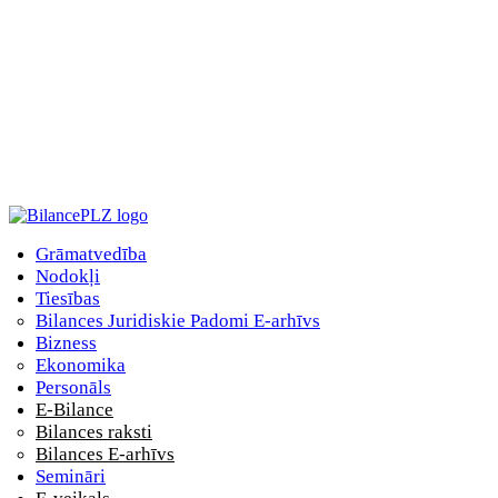
Grāmatvedība
Nodokļi
Tiesības
Bilances Juridiskie Padomi E-arhīvs
Bizness
Ekonomika
Personāls
E-Bilance
Bilances raksti
Bilances E-arhīvs
Semināri