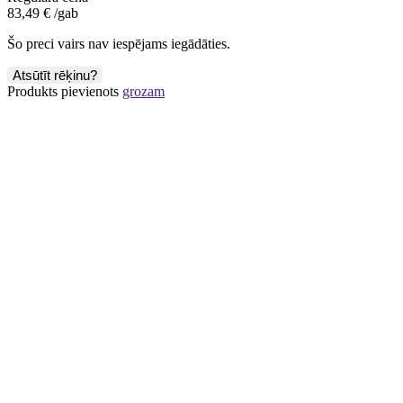
Šo preci vairs nav iespējams iegādāties.
Atsūtīt rēķinu?
Produkts pievienots
grozam
Nelda Janoviča - nodokļu
aktualitātes. Apskats un
skaidrojumi
13. oktobris plkst. 10:00 - 12:30
1. Nodokļu aktuālās izmaiņas - īsumā:
a) Izmaiņas iedzīvotāju ienākuma nodokļa piemērošanas kārtībā no
2022. gada.
b) Latvijas un Krievijas nodokļu līguma darbības apturēšanas
ietekme uz nodokļiem.