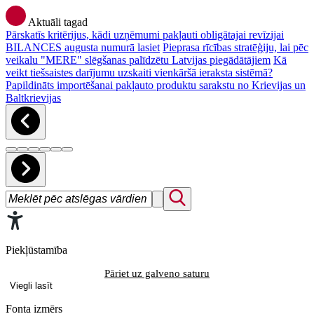
Aktuāli tagad
Pārskatīs kritērijus, kādi uzņēmumi pakļauti obligātajai revīzijai
BILANCES augusta numurā lasiet
Pieprasa rīcības stratēģiju, lai pēc
veikalu "MERE" slēgšanas palīdzētu Latvijas piegādātājiem
Kā
veikt tiešsaistes darījumu uzskaiti vienkāršā ieraksta sistēmā?
Papildināts importēšanai pakļauto produktu sarakstu no Krievijas un
Baltkrievijas
Piekļūstamība
Pāriet uz galveno saturu
Viegli lasīt
Fonta izmērs