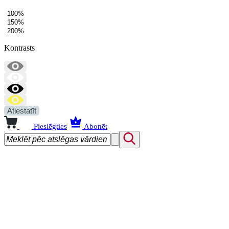
100%
150%
200%
Kontrasts
Atiestatīt
Pieslēgties
Abonēt