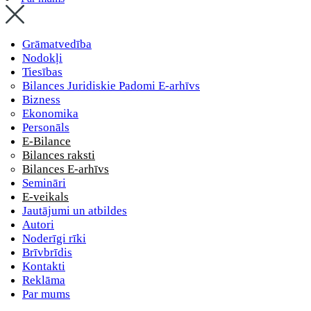
Grāmatvedība
Nodokļi
Tiesības
Bilances Juridiskie Padomi E-arhīvs
Bizness
Ekonomika
Personāls
E-Bilance
Bilances raksti
Bilances E-arhīvs
Semināri
E-veikals
Jautājumi un atbildes
Autori
Noderīgi rīki
Brīvbrīdis
Kontakti
Reklāma
Par mums