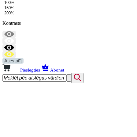
100%
150%
200%
Kontrasts
Atiestatīt
Pieslēgties
Abonēt