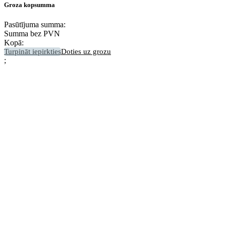
Groza kopsumma
Pasūtījuma summa:
Summa bez PVN
Kopā:
Turpināt iepirkties
Doties uz grozu
;