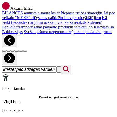
Aktuāli tagad
BILANCES augusta numurā lasiet
Pieprasa rīcības stratēģiju, lai pēc
veikalu "MERE" slēgšanas palīdzētu Latvijas piegādātājiem
Kā
veikt tiešsaistes darījumu uzskaiti vienkāršā ieraksta sistēmā?
Papildināts importēšanai pakļauto produktu sarakstu no Krievijas un
Baltkrievijas
Svešā īpašumā uzņēmumu reģistrēt kļūs daudz grūtāk
Piekļūstamība
Pāriet uz galveno saturu
Viegli lasīt
Fonta izmērs