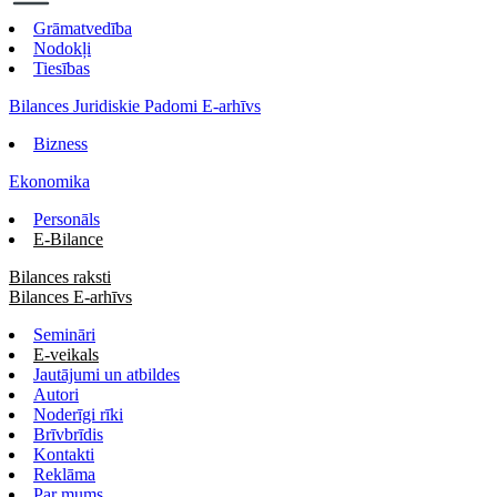
Grāmatvedība
Nodokļi
Tiesības
Bilances Juridiskie Padomi E-arhīvs
Bizness
Ekonomika
Personāls
E-Bilance
Bilances raksti
Bilances E-arhīvs
Semināri
E-veikals
Jautājumi un atbildes
Autori
Noderīgi rīki
Brīvbrīdis
Kontakti
Reklāma
Par mums