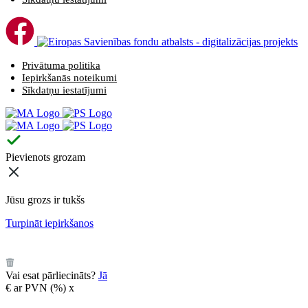
Privātuma politika
Iepirkšanās noteikumi
Sīkdatņu iestatījumi
Pievienots grozam
Jūsu grozs ir tukšs
Turpināt iepirkšanos
️
Vai esat pārliecināts?
Jā
€
ar PVN (
%)
x