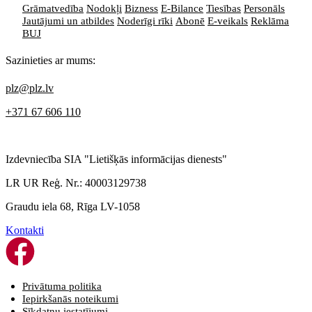
Grāmatvedība
Nodokļi
Bizness
E-Bilance
Tiesības
Personāls
Jautājumi un atbildes
Noderīgi rīki
Abonē
E-veikals
Reklāma
BUJ
Sazinieties ar mums:
plz@plz.lv
+371 67 606 110
Izdevniecība SIA "Lietišķās informācijas dienests"
LR UR Reģ. Nr.: 40003129738
Graudu iela 68, Rīga LV-1058
Kontakti
Privātuma politika
Iepirkšanās noteikumi
Sīkdatņu iestatījumi