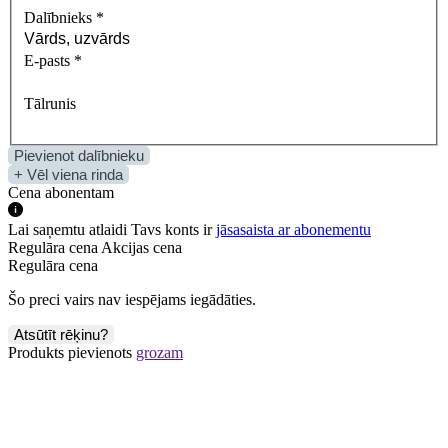
Dalībnieks
*
E-pasts
*
Tālrunis
Pievienot dalībnieku
+ Vēl viena rinda
Cena abonentam
Lai saņemtu atlaidi Tavs konts ir
jāsasaista ar abonementu
Regulāra cena
Akcijas cena
Regulāra cena
Šo preci vairs nav iespējams iegādāties.
Atsūtīt rēķinu?
Produkts pievienots
grozam
E‑seminārs!