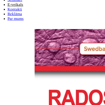
E-veikals
Kontakti
Reklāma
Par mums