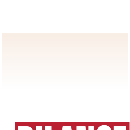
PRODUKTA DETAĻAS:
Formāts:
215x150mm, mīkstie vāki, 120 lpp.
ISBN
978-9984-826-13-4
Izdošanas gads:
2008
Izdevējs:
Izdevniecība
Lietišķās informācijas dienests
Apstiprināt
>
privātuma politikai