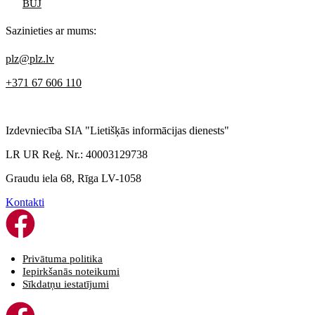
BUJ
Sazinieties ar mums:
plz@plz.lv
+371 67 606 110
Izdevniecība SIA "Lietišķās informācijas dienests"
LR UR Reģ. Nr.: 40003129738
Graudu iela 68, Rīga LV-1058
Kontakti
Privātuma politika
Iepirkšanās noteikumi
Sīkdatņu iestatījumi