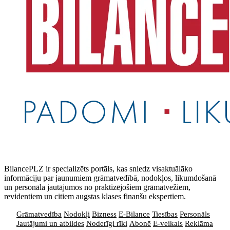
BilancePLZ ir specializēts portāls, kas sniedz visaktuālāko
informāciju par jaunumiem grāmatvedībā, nodokļos, likumdošanā
un personāla jautājumos no praktizējošiem grāmatvežiem,
revidentiem un citiem augstas klases finanšu ekspertiem.
Grāmatvedība
Nodokļi
Bizness
E-Bilance
Tiesības
Personāls
Jautājumi un atbildes
Noderīgi rīki
Abonē
E-veikals
Reklāma