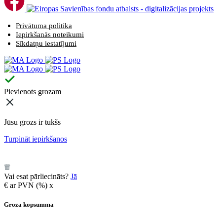
Privātuma politika
Iepirkšanās noteikumi
Sīkdatņu iestatījumi
Pievienots grozam
Jūsu grozs ir tukšs
Turpināt iepirkšanos
️
Vai esat pārliecināts?
Jā
€
ar PVN (
%)
x
Groza kopsumma