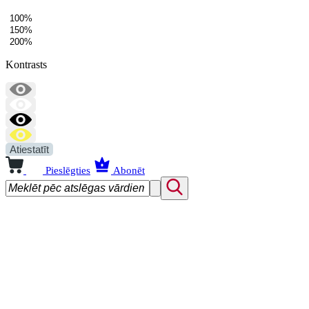
100%
150%
200%
Kontrasts
Atiestatīt
Pieslēgties
Abonēt