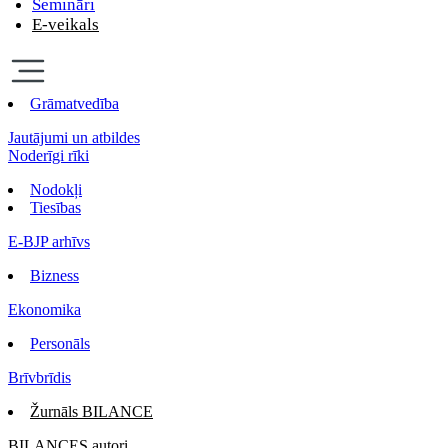
Semināri
E-veikals
Grāmatvedība
Jautājumi un atbildes
Noderīgi rīki
Nodokļi
Tiesības
E-BJP arhīvs
Bizness
Ekonomika
Personāls
Brīvbrīdis
Žurnāls BILANCE
BILANCES autori