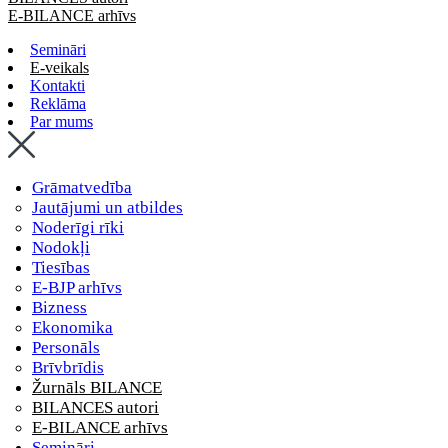
E-BILANCE arhīvs
Semināri
E-veikals
Kontakti
Reklāma
Par mums
Grāmatvedība
Jautājumi un atbildes
Noderīgi rīki
Nodokļi
Tiesības
E-BJP arhīvs
Bizness
Ekonomika
Personāls
Brīvbrīdis
Žurnāls BILANCE
BILANCES autori
E-BILANCE arhīvs
Semināri