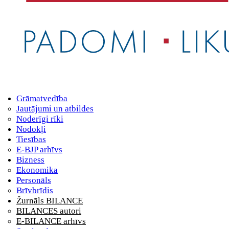
Grāmatvedība
Jautājumi un atbildes
Noderīgi rīki
Nodokļi
Tiesības
E-BJP arhīvs
Bizness
Ekonomika
Personāls
Brīvbrīdis
Žurnāls BILANCE
BILANCES autori
E-BILANCE arhīvs