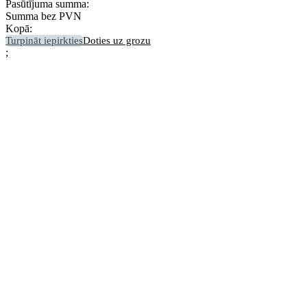
Pasūtījuma summa:
Summa bez PVN
Kopā:
Turpināt iepirkties
Doties uz grozu
;