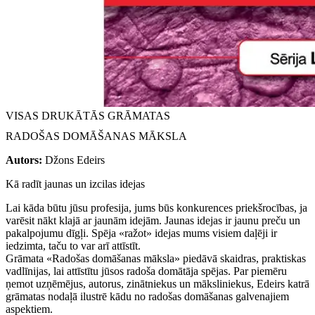
VISAS DRUKĀTĀS GRĀMATAS
RADOŠAS DOMĀŠANAS MĀKSLA
Autors:
Džons Edeirs
Kā radīt jaunas un izcilas idejas
Lai kāda būtu jūsu profesija, jums būs konkurences priekšrocības, ja
varēsit nākt klajā ar jaunām idejām. Jaunas idejas ir jaunu preču un
pakalpojumu dīgļi. Spēja «ražot» idejas mums visiem daļēji ir
iedzimta, taču to var arī attīstīt.
Grāmata «Radošas domāšanas māksla» piedāvā skaidras, praktiskas
vadlīnijas, lai attīstītu jūsos radoša domātāja spējas. Par piemēru
ņemot uzņēmējus, autorus, zinātniekus un māksliniekus, Edeirs katrā
grāmatas nodaļā ilustrē kādu no radošas domāšanas galvenajiem
aspektiem.