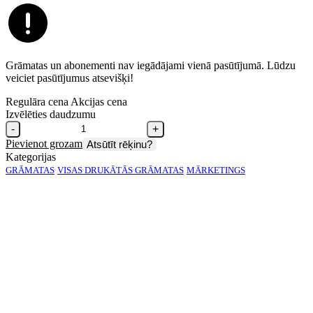
Grāmatas un abonementi nav iegādājami vienā pasūtījumā. Lūdzu
veiciet pasūtījumus atsevišķi!
Regulāra cena
Akcijas cena
Izvēlēties daudzumu
-
+
Pievienot grozam
Atsūtīt rēķinu?
Kategorijas
GRĀMATAS
VISAS DRUKĀTĀS GRĀMATAS
MĀRKETINGS
PAR GRĀMATU:
Lai kāda būtu jūsu profesija, jums būs konkurences priekšrocības, ja
varēsit nākt klajā ar jaunām idejām. Jaunas idejas ir jaunu preču un
pakalpojumu dīgļi. Spēja «ražot» idejas mums visiem daļēji ir
iedzimta, taču to var arī attīstīt.
Grāmata «Radošas domāšanas māksla» piedāvā skaidras, praktiskas
vadlīnijas, lai attīstītu jūsos radoša domātāja spējas. Par piemēru
ņemot uzņēmējus, autorus, zinātniekus un māksliniekus, Edeirs katrā
grāmatas nodaļā ilustrē kādu no radošas domāšanas galvenajiem
aspektiem. Šī grāmata ir rosinoša un visiem saprotama, un tā jums