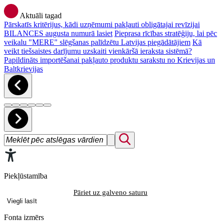
Aktuāli tagad
Pārskatīs kritērijus, kādi uzņēmumi pakļauti obligātajai revīzijai
BILANCES augusta numurā lasiet
Pieprasa rīcības stratēģiju, lai pēc
veikalu "MERE" slēgšanas palīdzētu Latvijas piegādātājiem
Kā
veikt tiešsaistes darījumu uzskaiti vienkāršā ieraksta sistēmā?
Papildināts importēšanai pakļauto produktu sarakstu no Krievijas un
Baltkrievijas
Piekļūstamība
Pāriet uz galveno saturu
Viegli lasīt
Fonta izmērs