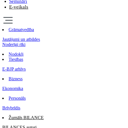
Semināri
E-veikals
Grāmatvedība
Jautājumi un atbildes
Noderīgi rīki
Nodokļi
Tiesības
E-BJP arhīvs
Bizness
Ekonomika
Personāls
Brīvbrīdis
Žurnāls BILANCE
BILANCES autori