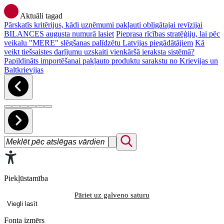
Aktuāli tagad
Pārskatīs kritērijus, kādi uzņēmumi pakļauti obligātajai revīzijai
BILANCES augusta numurā lasiet
Pieprasa rīcības stratēģiju, lai pēc
veikalu "MERE" slēgšanas palīdzētu Latvijas piegādātājiem
Kā
veikt tiešsaistes darījumu uzskaiti vienkāršā ieraksta sistēmā?
Papildināts importēšanai pakļauto produktu sarakstu no Krievijas un
Baltkrievijas
Piekļūstamība
Pāriet uz galveno saturu
Viegli lasīt
Fonta izmērs