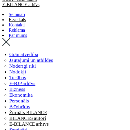
E-BILANCE arhīvs
Semināri
E-veikals
Kontakti
Reklāma
Par mums
Grāmatvedība
Jautājumi un atbildes
Noderīgi rīki
Nodokļi
Tiesības
E-BJP arhīvs
Bizness
Ekonomika
Personāls
Brīvbrīdis
Žurnāls BILANCE
BILANCES autori
E-BILANCE arhīvs
Semināri