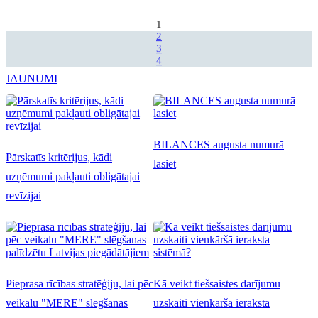
1
2
3
4
JAUNUMI
BILANCES augusta numurā
Pārskatīs kritērijus, kādi
lasiet
uzņēmumi pakļauti obligātajai
revīzijai
Pieprasa rīcības stratēģiju, lai pēc
Kā veikt tiešsaistes darījumu
veikalu "MERE" slēgšanas
uzskaiti vienkāršā ieraksta