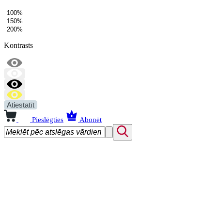
100%
150%
200%
Kontrasts
Atiestatīt
Pieslēgties
Abonēt