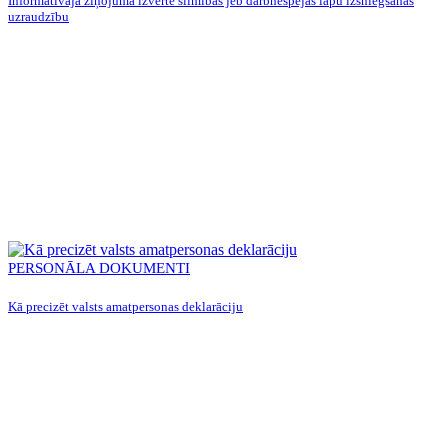
Informatīvajā ziņojumā izvērtē slimības jeb darbnespējas lapu izsniegšanas
uzraudzību
PERSONĀLA DOKUMENTI
Kā precizēt valsts amatpersonas deklarāciju