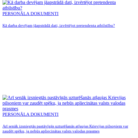
PERSONĀLA DOKUMENTI
Kā darba devējam jāapstrādā dati, izvērtējot pretendenta atbilstību?
PERSONĀLA DOKUMENTI
Arī senāk izsniegtās pastāvīgās uzturēšanās atļaujas Krievijas pilsoņiem var
zaudēt spēku, ja nebūs apliecinātas valsts valodas prasmes