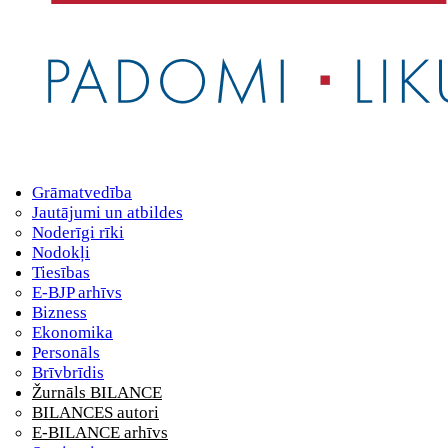
Grāmatvedība
Jautājumi un atbildes
Noderīgi rīki
Nodokļi
Tiesības
E-BJP arhīvs
Bizness
Ekonomika
Personāls
Brīvbrīdis
Žurnāls BILANCE
BILANCES autori
E-BILANCE arhīvs