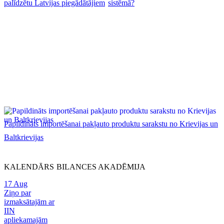
palīdzētu Latvijas piegādātājiem
sistēmā?
Papildināts importēšanai pakļauto produktu sarakstu no Krievijas un
Baltkrievijas
KALENDĀRS
BILANCES AKADĒMIJA
17
Aug
Ziņo par
izmaksātajām ar
IIN
apliekamajām