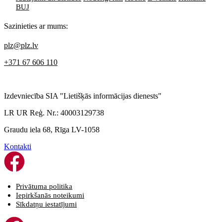
BUJ
Sazinieties ar mums:
plz@plz.lv
+371 67 606 110
Izdevniecība SIA "Lietišķās informācijas dienests"
LR UR Reģ. Nr.: 40003129738
Graudu iela 68, Rīga LV-1058
Kontakti
Privātuma politika
Iepirkšanās noteikumi
Sīkdatņu iestatījumi