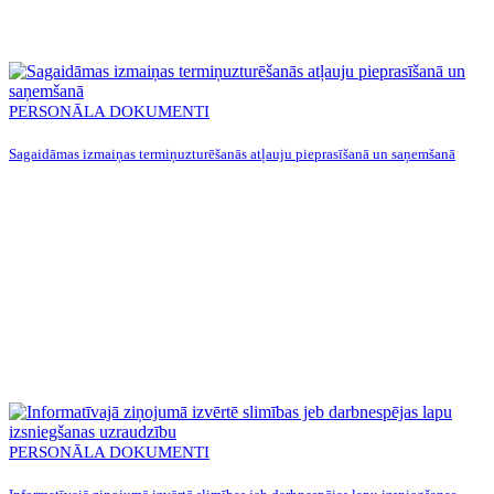
PERSONĀLA DOKUMENTI
Sagaidāmas izmaiņas termiņuzturēšanās atļauju pieprasīšanā un saņemšanā
PERSONĀLA DOKUMENTI