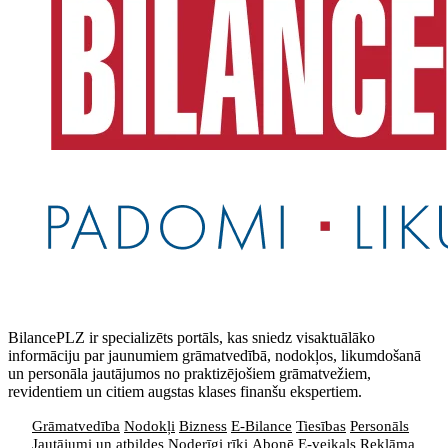
BilancePLZ ir specializēts portāls, kas sniedz visaktuālāko
informāciju par jaunumiem grāmatvedībā, nodokļos, likumdošanā
un personāla jautājumos no praktizējošiem grāmatvežiem,
revidentiem un citiem augstas klases finanšu ekspertiem.
Grāmatvedība
Nodokļi
Bizness
E-Bilance
Tiesības
Personāls
Jautājumi un atbildes
Noderīgi rīki
Abonē
E-veikals
Reklāma