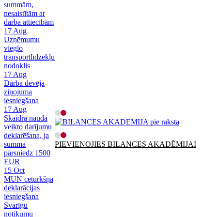
summām,
nesaistītām ar
darba attiecībām
17
Aug
Uzņēmumu
vieglo
transportlīdzekļu
nodoklis
17
Aug
Darba devēja
ziņojuma
iesniegšana
17
Aug
Skaidrā naudā
veikto darījumu
deklarēšana, ja
summa
PIEVIENOJIES BILANCES AKADĒMIJAI
pārsniedz 1500
EUR
15
Oct
MUN ceturkšņa
deklarācijas
iesniegšana
Svarīgu
notikumu