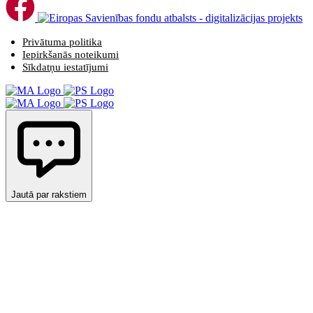
Privātuma politika
Iepirkšanās noteikumi
Sīkdatņu iestatījumi
Jautā par rakstiem