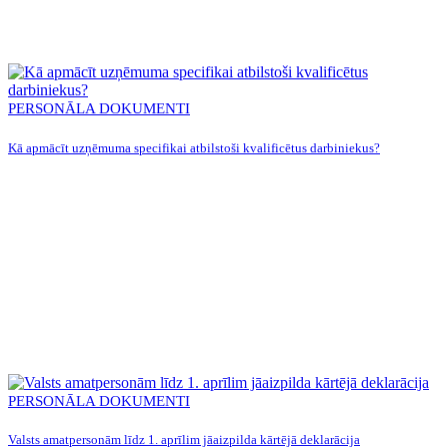
PERSONĀLA DOKUMENTI
Kā apmācīt uzņēmuma specifikai atbilstoši kvalificētus darbiniekus?
PERSONĀLA DOKUMENTI
Valsts amatpersonām līdz 1. aprīlim jāaizpilda kārtējā deklarācija