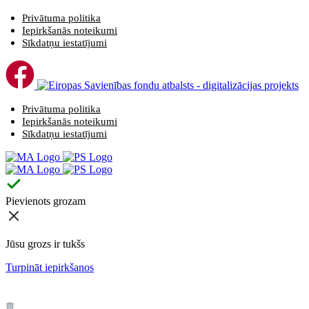
Privātuma politika
Iepirkšanās noteikumi
Sīkdatņu iestatījumi
Privātuma politika
Iepirkšanās noteikumi
Sīkdatņu iestatījumi
Pievienots grozam
Jūsu grozs ir tukšs
Turpināt iepirkšanos
️