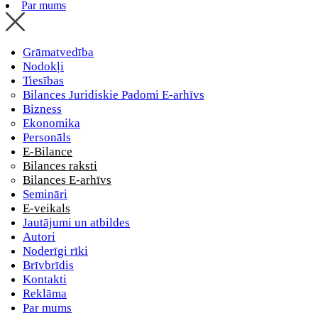
Par mums
Grāmatvedība
Nodokļi
Tiesības
Bilances Juridiskie Padomi E-arhīvs
Bizness
Ekonomika
Personāls
E-Bilance
Bilances raksti
Bilances E-arhīvs
Semināri
E-veikals
Jautājumi un atbildes
Autori
Noderīgi rīki
Brīvbrīdis
Kontakti
Reklāma
Par mums