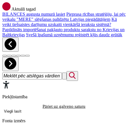
Aktuāli tagad
BILANCES augusta numurā lasiet
Pieprasa rīcības stratēģiju, lai pēc
veikalu "MERE" slēgšanas palīdzētu Latvijas piegādātājiem
Kā
veikt tiešsaistes darījumu uzskaiti vienkāršā ieraksta sistēmā?
Papildināts importēšanai pakļauto produktu sarakstu no Krievijas un
Baltkrievijas
Svešā īpašumā uzņēmumu reģistrēt kļūs daudz grūtāk
Piekļūstamība
Pāriet uz galveno saturu
Viegli lasīt
Fonta izmērs