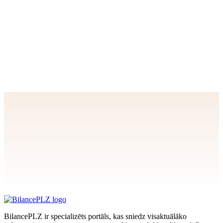
UZŅĒMUMOS – videoieraksts
SEMINĀRI un KURSI
Kursi: BUDŽETA PLĀNOŠANA – videoieraksts
SEMINĀRI un KURSI
Kursi: GRĀMATOŠANAS PAMATPRINCIPI – videoieraksts
SEMINĀRI un KURSI
Kursi: GRĀMATVEDĪBAS PAMATI – videoieraksts
Apstiprināt
>
privātuma politikai
BilancePLZ ir specializēts portāls, kas sniedz visaktuālāko