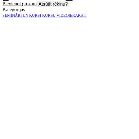
Pievienot grozam
Atsūtīt rēķinu?
Kategorijas
SEMINĀRI UN KURSI
KURSU VIDEOIERAKSTI
Kursi: "MAZAS SABIEDRĪBAS GADA
PĀRSKATS" - videoieraksts
Sagatavošanas pamatprincipi.
Kursu "Mazas sabiedrības gada pārskats"
mērķis ir sniegt
ieskatu par gada pārskata sagatavošanas prasībām un niansēm mazai
sabiedrībai, par revidenta piesaisti revīzijai vai ierobežotai pārbaudei,
par gada pārskata noformēšanu, parakstīšanu, apstiprināšanu un
iesniegšanu Valsts ieņēmumu dienestā, ko svarīgi zināt gan
grāmatvežiem, gan uzņēmuma vadītājiem un pārējiem interesentiem.
Mācību saturs:
Gada pārskata sagatavošanas tiesiskais pamats jeb būtiskākie
normatīvie akti
Sabiedrību kategorijas – kā izvērtēt kādai sabiedrības kategorijai
uzņēmums pieder un attiecīgi kāds ir finanšu pārskata sastāvs