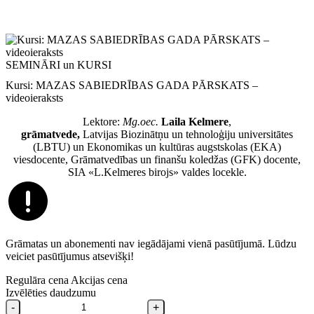
SEMINĀRI un KURSI
Kursi: MAZAS SABIEDRĪBAS GADA PĀRSKATS –
videoieraksts
Lektore:
Mg.oec.
Laila Kelmere
,
grāmatvede,
Latvijas Biozinātņu un tehnoloģiju universitātes
(LBTU) un Ekonomikas un kultūras augstskolas (EKA)
viesdocente, Grāmatvedības un finanšu koledžas (GFK) docente,
SIA «L.Kelmeres birojs» valdes locekle.
Grāmatas un abonementi nav iegādājami vienā pasūtījumā. Lūdzu
veiciet pasūtījumus atsevišķi!
Regulāra cena
Akcijas cena
Izvēlēties daudzumu
-
+