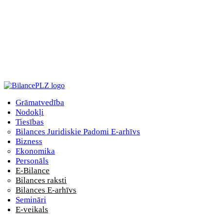
Grāmatvedība
Nodokļi
Tiesības
Bilances Juridiskie Padomi E-arhīvs
Bizness
Ekonomika
Personāls
E-Bilance
Bilances raksti
Bilances E-arhīvs
Semināri
E-veikals