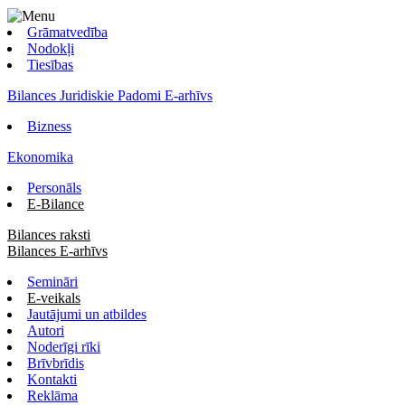
Grāmatvedība
Nodokļi
Tiesības
Bilances Juridiskie Padomi E-arhīvs
Bizness
Ekonomika
Personāls
E-Bilance
Bilances raksti
Bilances E-arhīvs
Semināri
E-veikals
Jautājumi un atbildes
Autori
Noderīgi rīki
Brīvbrīdis
Kontakti
Reklāma