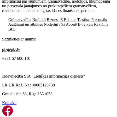
informāciju par jaunumiem grāmatvedībā, nodokļos, likumdošanā
un personāla jautājumos no praktizējošiem grāmatvežiem,
revidentiem un citiem augstas klases finanšu ekspertiem.
Grāmatvedība
Nodokļi
Bizness
E-Bilance
Tiesības
Personāls
Jautājumi un atbildes
Noderīgi rīki
Abonē
E-veikals
Reklāma
BUJ
Sazinieties ar mums:
plz@plz.lv
+371 67 606 110
Izdevniecība SIA "Lietišķās informācijas dienests"
LR UR Reģ. Nr.: 40003129738
Graudu iela 68, Rīga LV-1058
Kontakti