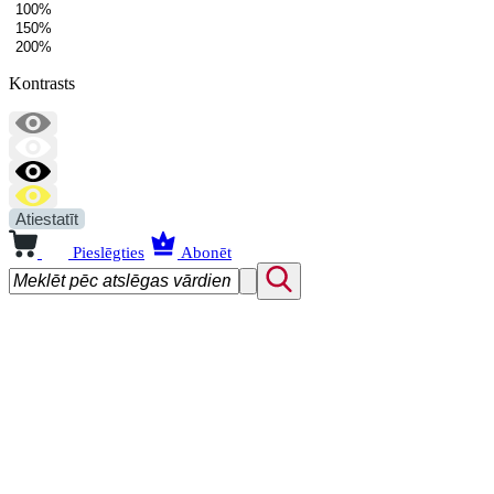
100%
150%
200%
Kontrasts
Atiestatīt
Pieslēgties
Abonēt