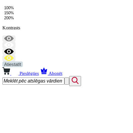
100%
150%
200%
Kontrasts
Atiestatīt
Pieslēgties
Abonēt