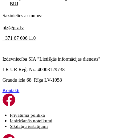
BUJ
Sazinieties ar mums:
plz@plz.lv
+371 67 606 110
Izdevniecība SIA "Lietišķās informācijas dienests"
LR UR Reģ. Nr.: 40003129738
Graudu iela 68, Rīga LV-1058
Kontakti
Privātuma politika
Iepirkšanās noteikumi
Sīkdatņu iestatījumi