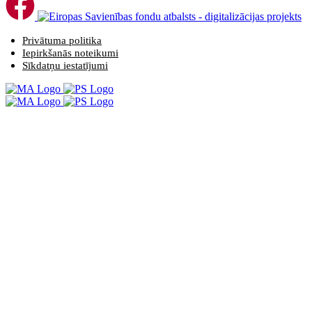
Privātuma politika
Iepirkšanās noteikumi
Sīkdatņu iestatījumi