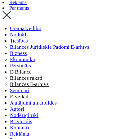
Reklāma
Par mums
Grāmatvedība
Nodokļi
Tiesības
Bilances Juridiskie Padomi E-arhīvs
Bizness
Ekonomika
Personāls
E-Bilance
Bilances raksti
Bilances E-arhīvs
Semināri
E-veikals
Jautājumi un atbildes
Autori
Noderīgi rīki
Brīvbrīdis
Kontakti
Reklāma