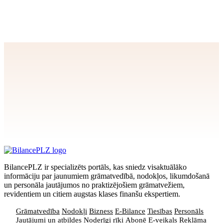
iesniegšana
Apstiprināt
>
privātuma politikai
BilancePLZ ir specializēts portāls, kas sniedz visaktuālāko
informāciju par jaunumiem grāmatvedībā, nodokļos, likumdošanā
un personāla jautājumos no praktizējošiem grāmatvežiem,
revidentiem un citiem augstas klases finanšu ekspertiem.
Grāmatvedība
Nodokļi
Bizness
E-Bilance
Tiesības
Personāls
Jautājumi un atbildes
Noderīgi rīki
Abonē
E-veikals
Reklāma