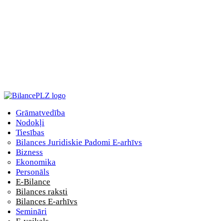
Grāmatvedība
Nodokļi
Tiesības
Bilances Juridiskie Padomi E-arhīvs
Bizness
Ekonomika
Personāls
E-Bilance
Bilances raksti
Bilances E-arhīvs
Semināri