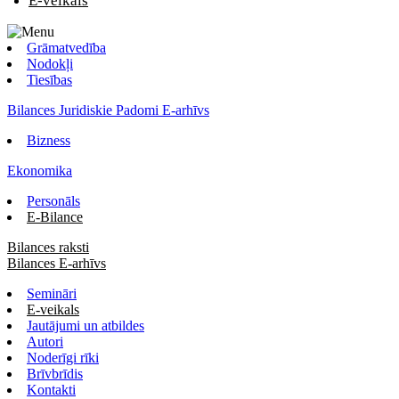
E-veikals
Grāmatvedība
Nodokļi
Tiesības
Bilances Juridiskie Padomi E-arhīvs
Bizness
Ekonomika
Personāls
E-Bilance
Bilances raksti
Bilances E-arhīvs
Semināri
E-veikals
Jautājumi un atbildes
Autori
Noderīgi rīki
Brīvbrīdis
Kontakti