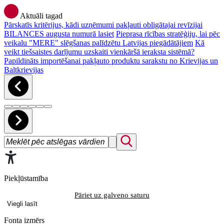
Aktuāli tagad
Pārskatīs kritērijus, kādi uzņēmumi pakļauti obligātajai revīzijai
BILANCES augusta numurā lasiet
Pieprasa rīcības stratēģiju, lai pēc
veikalu "MERE" slēgšanas palīdzētu Latvijas piegādātājiem
Kā
veikt tiešsaistes darījumu uzskaiti vienkāršā ieraksta sistēmā?
Papildināts importēšanai pakļauto produktu sarakstu no Krievijas un
Baltkrievijas
Piekļūstamība
Pāriet uz galveno saturu
Viegli lasīt
Fonta izmērs