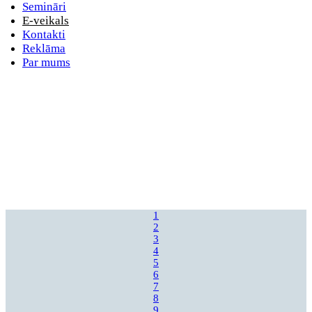
Semināri
E-veikals
Kontakti
Reklāma
Par mums
1
2
3
4
5
6
7
8
9