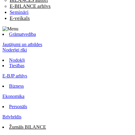
BILANCES autori
E-BILANCE arhīvs
Semināri
E-veikals
Grāmatvedība
Jautājumi un atbildes
Noderīgi rīki
Nodokļi
Tiesības
E-BJP arhīvs
Bizness
Ekonomika
Personāls
Brīvbrīdis
Žurnāls BILANCE