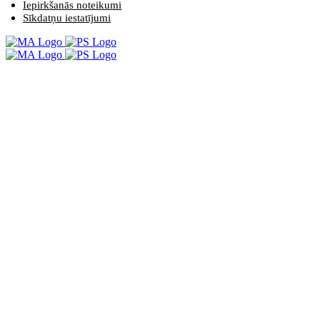
Iepirkšanās noteikumi
Sīkdatņu iestatījumi