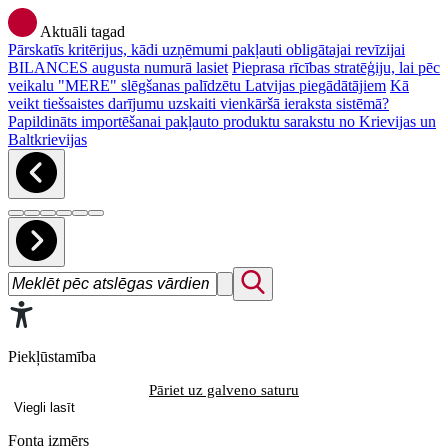
Aktuāli tagad
Pārskatīs kritērijus, kādi uzņēmumi pakļauti obligātajai revīzijai
BILANCES augusta numurā lasiet
Pieprasa rīcības stratēģiju, lai pēc
veikalu "MERE" slēgšanas palīdzētu Latvijas piegādātājiem
Kā
veikt tiešsaistes darījumu uzskaiti vienkāršā ieraksta sistēmā?
Papildināts importēšanai pakļauto produktu sarakstu no Krievijas un
Baltkrievijas
Piekļūstamība
Pāriet uz galveno saturu
Viegli lasīt
Fonta izmērs