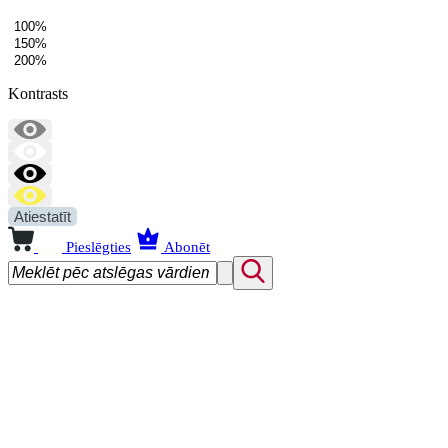
100%
150%
200%
Kontrasts
Atiestatīt
Pieslēgties
Abonēt