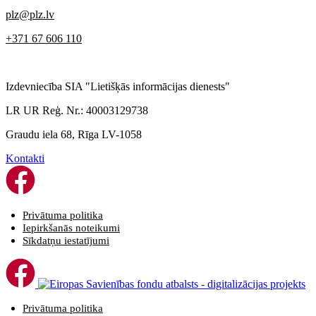
plz@plz.lv
+371 67 606 110
Izdevniecība SIA "Lietišķās informācijas dienests"
LR UR Reģ. Nr.: 40003129738
Graudu iela 68, Rīga LV-1058
Kontakti
Privātuma politika
Iepirkšanās noteikumi
Sīkdatņu iestatījumi
Privātuma politika