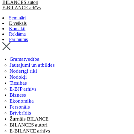
BILANCES autori
E-BILANCE arhīvs
Semināri
E-veikals
Kontakti
Reklāma
Par mums
Grāmatvedība
Jautājumi un atbildes
Noderīgi rīki
Nodokļi
Tiesības
E-BJP arhīvs
Bizness
Ekonomika
Personāls
Brīvbrīdis
Žurnāls BILANCE
BILANCES autori
E-BILANCE arhīvs