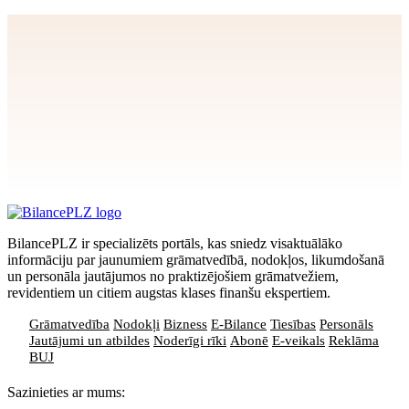
Apstiprināt
>
privātuma politikai
BilancePLZ ir specializēts portāls, kas sniedz visaktuālāko
informāciju par jaunumiem grāmatvedībā, nodokļos, likumdošanā
un personāla jautājumos no praktizējošiem grāmatvežiem,
revidentiem un citiem augstas klases finanšu ekspertiem.
Grāmatvedība
Nodokļi
Bizness
E-Bilance
Tiesības
Personāls
Jautājumi un atbildes
Noderīgi rīki
Abonē
E-veikals
Reklāma
BUJ
Sazinieties ar mums: