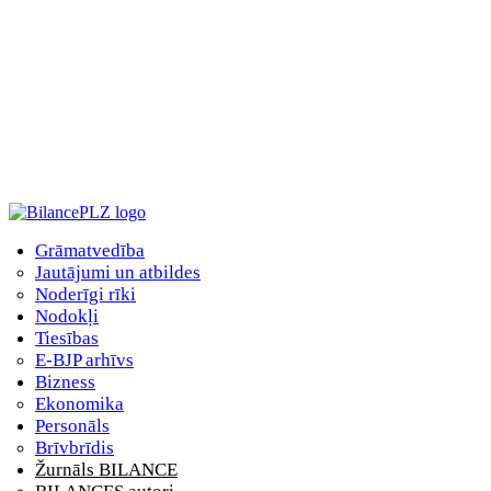
Grāmatvedība
Jautājumi un atbildes
Noderīgi rīki
Nodokļi
Tiesības
E-BJP arhīvs
Bizness
Ekonomika
Personāls
Brīvbrīdis
Žurnāls BILANCE