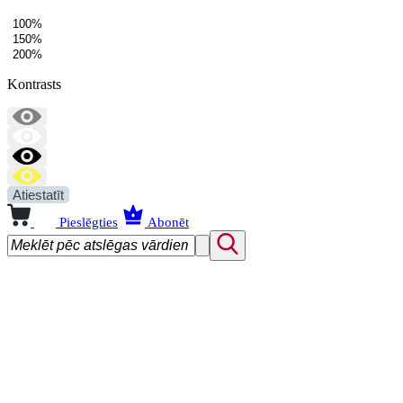
100%
150%
200%
Kontrasts
Atiestatīt
Pieslēgties
Abonēt