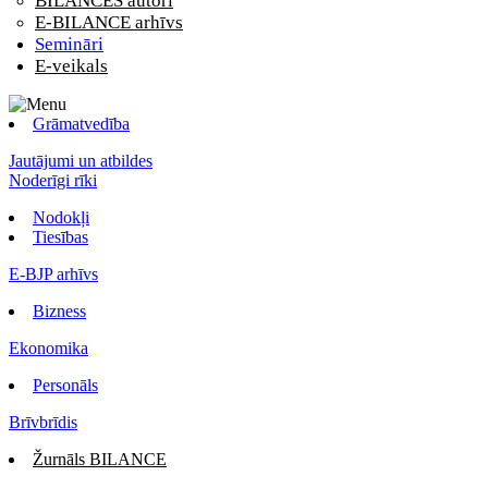
BILANCES autori
E-BILANCE arhīvs
Semināri
E-veikals
Grāmatvedība
Jautājumi un atbildes
Noderīgi rīki
Nodokļi
Tiesības
E-BJP arhīvs
Bizness
Ekonomika
Personāls
Brīvbrīdis
Žurnāls BILANCE