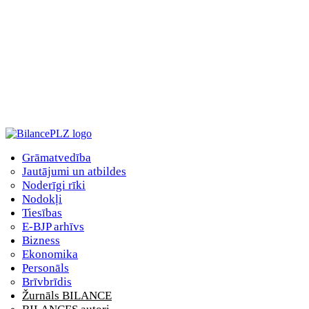
Grāmatvedība
Jautājumi un atbildes
Noderīgi rīki
Nodokļi
Tiesības
E-BJP arhīvs
Bizness
Ekonomika
Personāls
Brīvbrīdis
Žurnāls BILANCE