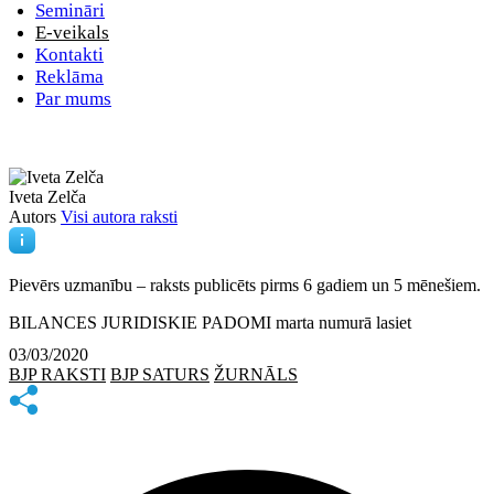
Semināri
E-veikals
Kontakti
Reklāma
Par mums
Iveta Zelča
Autors
Visi autora raksti
Pievērs uzmanību – raksts publicēts
pirms 6 gadiem un 5 mēnešiem.
BILANCES JURIDISKIE PADOMI marta numurā lasiet
03/03/2020
BJP RAKSTI
BJP SATURS
ŽURNĀLS