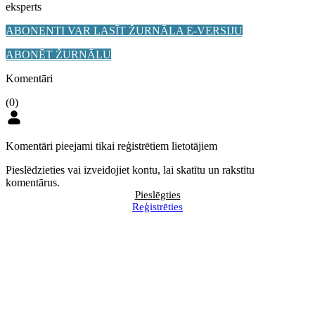
eksperts
ABONENTI VAR LASĪT ŽURNĀLA E-VERSIJU
ABONĒT ŽURNĀLU
Komentāri
(0)
Komentāri pieejami tikai reģistrētiem lietotājiem
Pieslēdzieties vai izveidojiet kontu, lai skatītu un rakstītu
komentārus.
Pieslēgties
Reģistrēties
BILANCES augusta numurā
Pārskatīs kritērijus, kādi
lasiet