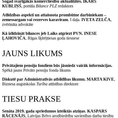
Šogad svarīgākās komerctiesību aktualitātes.
IKARS
KUBLIŅŠ
, portāla
Bilance PLZ
redaktors
Atlīdzības aspekti un attaisnota prombūtne darbiniekam –
zemessargam vai rezerves karavīram
. I daļa.
IVETA ZELČA
,
zvērināta advokāte
Kā izlīdzināt bilances jeb Laiks atgriezt PVN. INESE
ĻAHOVIČA
, Rīgas šķīrējtiesas goda tiesnese
JAUNS LIKUMS
Privātajiem pensiju fondiem būs jāsniedz vairāk informācijas.
Spēkā jauns Privāto pensiju fonda likums
Diskutē par Administratīvās atbildības likumu.
MARTA KIVE
,
Biznesa augstskolas
Turība
attīstības direktore
TIESU PRAKSE
Senāta 2019. gada spriedumos izteiktās atziņas
.
KASPARS
RĀCENĀJS
, Latvijas Brīvo arodbiedrību savienības darba tiesību