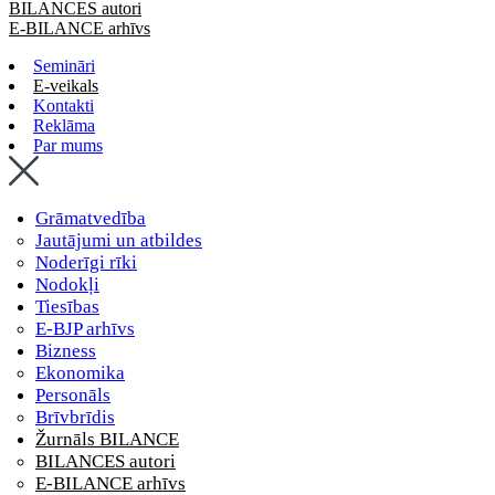
BILANCES autori
E-BILANCE arhīvs
Semināri
E-veikals
Kontakti
Reklāma
Par mums
Grāmatvedība
Jautājumi un atbildes
Noderīgi rīki
Nodokļi
Tiesības
E-BJP arhīvs
Bizness
Ekonomika
Personāls
Brīvbrīdis
Žurnāls BILANCE
BILANCES autori
E-BILANCE arhīvs