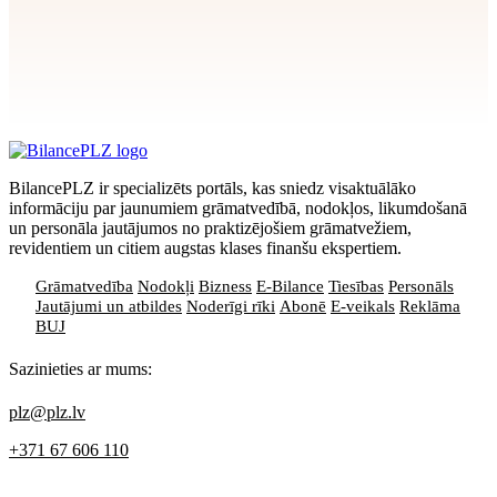
Apstiprināt
>
privātuma politikai
BilancePLZ ir specializēts portāls, kas sniedz visaktuālāko
informāciju par jaunumiem grāmatvedībā, nodokļos, likumdošanā
un personāla jautājumos no praktizējošiem grāmatvežiem,
revidentiem un citiem augstas klases finanšu ekspertiem.
Grāmatvedība
Nodokļi
Bizness
E-Bilance
Tiesības
Personāls
Jautājumi un atbildes
Noderīgi rīki
Abonē
E-veikals
Reklāma
BUJ
Sazinieties ar mums:
plz@plz.lv
+371 67 606 110