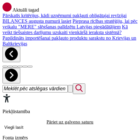
Aktuāli tagad
Pārskatīs kritērijus, kādi uzņēmumi pakļauti obligātajai revīzijai
BILANCES augusta numurā lasiet
Pieprasa rīcības stratēģiju, lai pēc
veikalu "MERE" slēgšanas palīdzētu Latvijas piegādātājiem
Kā
veikt tiešsaistes darījumu uzskaiti vienkāršā ieraksta sistēmā?
Papildināts importēšanai pakļauto produktu sarakstu no Krievijas un
Baltkrievijas
Piekļūstamība
Pāriet uz galveno saturu
Viegli lasīt
Fonta izmērs