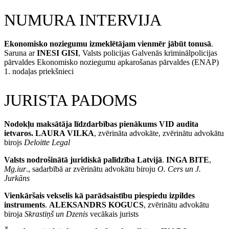
NUMURA INTERVIJA
Ekonomisko noziegumu izmeklētājam vienmēr jābūt tonusā
.
Saruna ar
INESI GISI
, Valsts policijas Galvenās kriminālpolicijas
pārvaldes Ekonomisko noziegumu apkarošanas pārvaldes (ENAP)
1. nodaļas priekšnieci
JURISTA PADOMS
Nodokļu maksātāja līdzdarbības pienākums VID audita
ietvaros.
LAURA VILKA
, zvērināta advokāte, zvērinātu advokātu
birojs
Deloitte Legal
Valsts nodrošinātā juridiskā palīdzība Latvijā
.
INGA BITE
,
Mg.iur
., sadarbībā ar zvērinātu advokātu biroju
O. Cers un J.
Jurkāns
Vienkāršais vekselis kā parādsaistību piespiedu izpildes
instruments
.
ALEKSANDRS KOGUCS
, zvērinātu advokātu
biroja
Skrastiņš un Dzenis
vecākais jurists