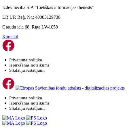
Izdevniecība SIA "Lietišķās informācijas dienests"
LR UR Reģ. Nr.: 40003129738
Graudu iela 68, Rīga LV-1058
Kontakti
Privātuma politika
Iepirkšanās noteikumi
Sīkdatņu iestatījumi
Privātuma politika
Iepirkšanās noteikumi
Sīkdatņu iestatījumi