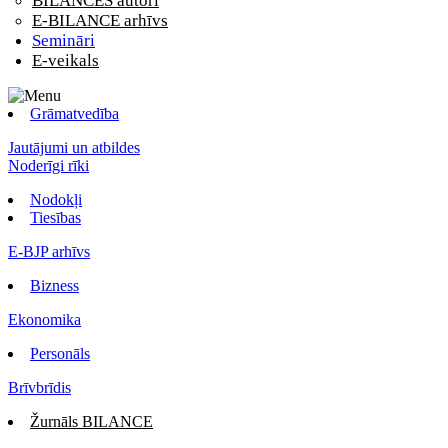
BILANCES autori
E-BILANCE arhīvs
Semināri
E-veikals
Grāmatvedība
Jautājumi un atbildes
Noderīgi rīki
Nodokļi
Tiesības
E-BJP arhīvs
Bizness
Ekonomika
Personāls
Brīvbrīdis
Žurnāls BILANCE