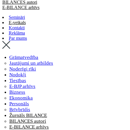
BILANCES autori
E-BILANCE arhīvs
Semināri
E-veikals
Kontakti
Reklāma
Par mums
Grāmatvedība
Jautājumi un atbildes
Noderīgi rīki
Nodokļi
Tiesības
E-BJP arhīvs
Bizness
Ekonomika
Personāls
Brīvbrīdis
Žurnāls BILANCE
BILANCES autori
E-BILANCE arhīvs