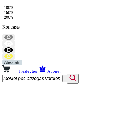
100%
150%
200%
Kontrasts
Atiestatīt
Pieslēgties
Abonēt