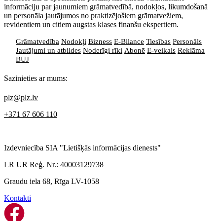
informāciju par jaunumiem grāmatvedībā, nodokļos, likumdošanā
un personāla jautājumos no praktizējošiem grāmatvežiem,
revidentiem un citiem augstas klases finanšu ekspertiem.
Grāmatvedība
Nodokļi
Bizness
E-Bilance
Tiesības
Personāls
Jautājumi un atbildes
Noderīgi rīki
Abonē
E-veikals
Reklāma
BUJ
Sazinieties ar mums:
plz@plz.lv
+371 67 606 110
Izdevniecība SIA "Lietišķās informācijas dienests"
LR UR Reģ. Nr.: 40003129738
Graudu iela 68, Rīga LV-1058
Kontakti