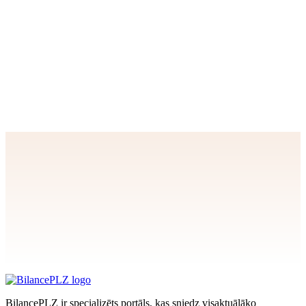
summa
pārsniedz 1500
EUR
15
Oct
MUN ceturkšņa
deklarācijas
iesniegšana
Apstiprināt
>
privātuma politikai
BilancePLZ ir specializēts portāls, kas sniedz visaktuālāko