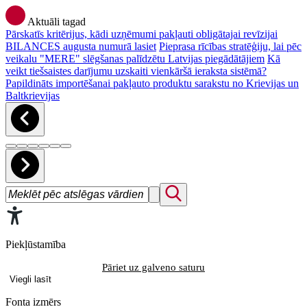
Aktuāli tagad
Pārskatīs kritērijus, kādi uzņēmumi pakļauti obligātajai revīzijai
BILANCES augusta numurā lasiet
Pieprasa rīcības stratēģiju, lai pēc
veikalu "MERE" slēgšanas palīdzētu Latvijas piegādātājiem
Kā
veikt tiešsaistes darījumu uzskaiti vienkāršā ieraksta sistēmā?
Papildināts importēšanai pakļauto produktu sarakstu no Krievijas un
Baltkrievijas
Piekļūstamība
Pāriet uz galveno saturu
Viegli lasīt
Fonta izmērs