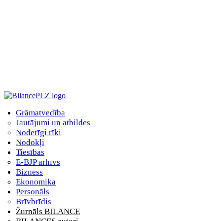
Grāmatvedība
Jautājumi un atbildes
Noderīgi rīki
Nodokļi
Tiesības
E-BJP arhīvs
Bizness
Ekonomika
Personāls
Brīvbrīdis
Žurnāls BILANCE