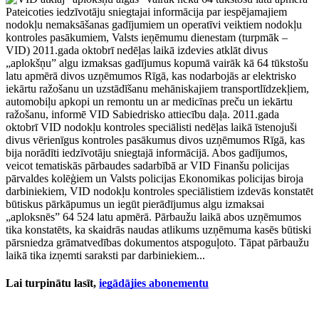
Pateicoties iedzīvotāju sniegtajai informācija par iespējamajiem
nodokļu nemaksāšanas gadījumiem un operatīvi veiktiem nodokļu
kontroles pasākumiem, Valsts ieņēmumu dienestam (turpmāk –
VID) 2011.gada oktobrī nedēļas laikā izdevies atklāt divus
„aplokšņu” algu izmaksas gadījumus kopumā vairāk kā 64 tūkstošu
latu apmērā divos uzņēmumos Rīgā, kas nodarbojās ar elektrisko
iekārtu ražošanu un uzstādīšanu mehāniskajiem transportlīdzekļiem,
automobiļu apkopi un remontu un ar medicīnas preču un iekārtu
ražošanu, informē VID Sabiedrisko attiecību daļa. 2011.gada
oktobrī VID nodokļu kontroles speciālisti nedēļas laikā īstenojuši
divus vērienīgus kontroles pasākumus divos uzņēmumos Rīgā, kas
bija norādīti iedzīvotāju sniegtajā informācijā. Abos gadījumos,
veicot tematiskās pārbaudes sadarbībā ar VID Finanšu policijas
pārvaldes kolēģiem un Valsts policijas Ekonomikas policijas biroja
darbiniekiem, VID nodokļu kontroles speciālistiem izdevās konstatēt
būtiskus pārkāpumus un iegūt pierādījumus algu izmaksai
„aploksnēs” 64 524 latu apmērā. Pārbaužu laikā abos uzņēmumos
tika konstatēts, ka skaidrās naudas atlikums uzņēmuma kasēs būtiski
pārsniedza grāmatvedības dokumentos atspoguļoto. Tāpat pārbaužu
laikā tika izņemti saraksti par darbiniekiem...
Lai turpinātu lasīt,
iegādājies abonementu