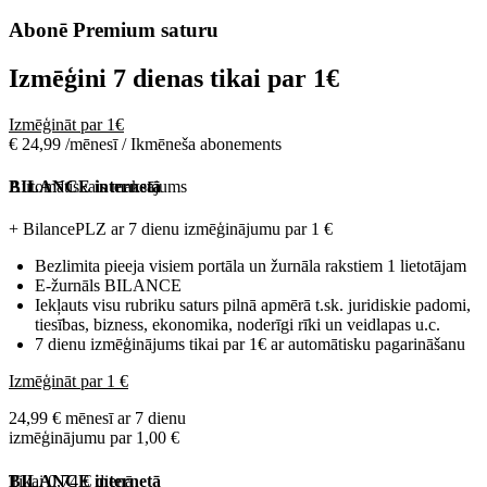
Abonē Premium saturu
Izmēģini 7 dienas tikai par
1€
Izmēģināt par 1€
€ 24,99 /mēnesī / Ikmēneša abonements
Automātiskais maksājums
BILANCE internetā
+ BilancePLZ ar 7 dienu izmēģinājumu par
1 €
Bezlimita pieeja visiem portāla un žurnāla rakstiem 1 lietotājam
E-žurnāls BILANCE
Iekļauts visu rubriku saturs pilnā apmērā t.sk. juridiskie padomi,
tiesības, bizness, ekonomika, noderīgi rīki un veidlapas u.c.
7 dienu izmēģinājums tikai par 1€ ar automātisku pagarināšanu
Izmēģināt par 1 €
24,99 € mēnesī ar 7 dienu
izmēģinājumu par 1,00 €
Tikai 0,74 € dienā
BILANCE internetā