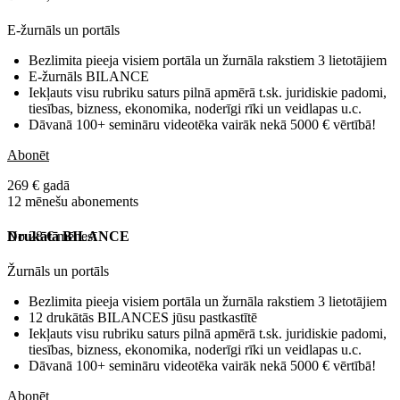
E-žurnāls un portāls
Bezlimita pieeja visiem portāla un žurnāla rakstiem 3 lietotājiem
E-žurnāls BILANCE
Iekļauts visu rubriku saturs pilnā apmērā t.sk. juridiskie padomi,
tiesības, bizness, ekonomika, noderīgi rīki un veidlapas u.c.
Dāvanā 100+ semināru videotēka vairāk nekā 5000 € vērtībā!
Abonēt
269 € gadā
12 mēnešu abonements
No 28 € mēnesī
Drukātā BILANCE
Žurnāls un portāls
Bezlimita pieeja visiem portāla un žurnāla rakstiem 3 lietotājiem
12 drukātās BILANCES jūsu pastkastītē
Iekļauts visu rubriku saturs pilnā apmērā t.sk. juridiskie padomi,
tiesības, bizness, ekonomika, noderīgi rīki un veidlapas u.c.
Dāvanā 100+ semināru videotēka vairāk nekā 5000 € vērtībā!
Abonēt