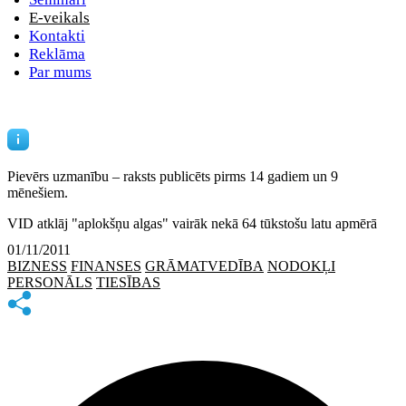
E-veikals
Kontakti
Reklāma
Par mums
Pievērs uzmanību – raksts publicēts
pirms 14 gadiem un 9
mēnešiem.
VID atklāj "aplokšņu algas" vairāk nekā 64 tūkstošu latu apmērā
01/11/2011
BIZNESS
FINANSES
GRĀMATVEDĪBA
NODOKĻI
PERSONĀLS
TIESĪBAS