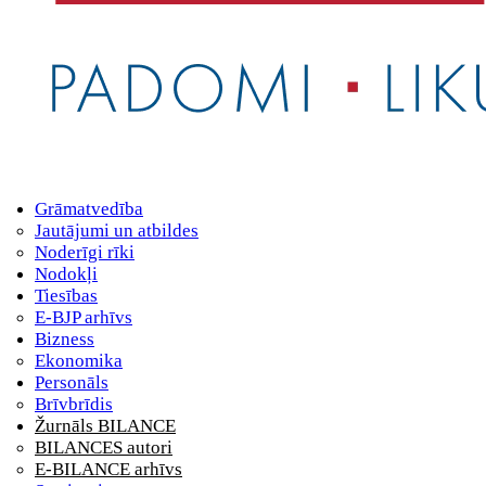
Grāmatvedība
Jautājumi un atbildes
Noderīgi rīki
Nodokļi
Tiesības
E-BJP arhīvs
Bizness
Ekonomika
Personāls
Brīvbrīdis
Žurnāls BILANCE
BILANCES autori
E-BILANCE arhīvs