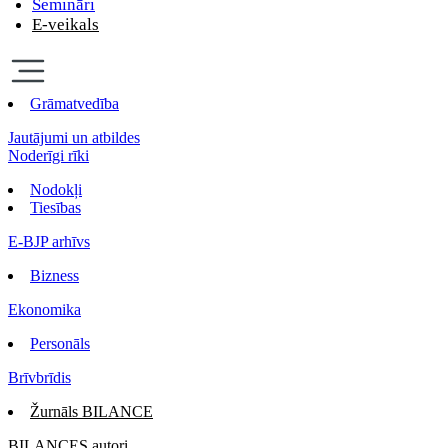
Semināri
E-veikals
Grāmatvedība
Jautājumi un atbildes
Noderīgi rīki
Nodokļi
Tiesības
E-BJP arhīvs
Bizness
Ekonomika
Personāls
Brīvbrīdis
Žurnāls BILANCE
BILANCES autori