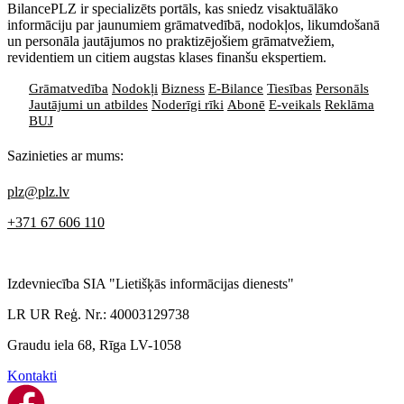
BilancePLZ ir specializēts portāls, kas sniedz visaktuālāko
informāciju par jaunumiem grāmatvedībā, nodokļos, likumdošanā
un personāla jautājumos no praktizējošiem grāmatvežiem,
revidentiem un citiem augstas klases finanšu ekspertiem.
Grāmatvedība
Nodokļi
Bizness
E-Bilance
Tiesības
Personāls
Jautājumi un atbildes
Noderīgi rīki
Abonē
E-veikals
Reklāma
BUJ
Sazinieties ar mums:
plz@plz.lv
+371 67 606 110
Izdevniecība SIA "Lietišķās informācijas dienests"
LR UR Reģ. Nr.: 40003129738
Graudu iela 68, Rīga LV-1058
Kontakti