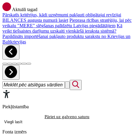
Aktuāli tagad
Pārskatīs kritērijus, kādi uzņēmumi pakļauti obligātajai revīzijai
BILANCES augusta numurā lasiet
Pieprasa rīcības stratēģiju, lai pēc
veikalu "MERE" slēgšanas palīdzētu Latvijas piegādātājiem
Kā
veikt tiešsaistes darījumu uzskaiti vienkāršā ieraksta sistēmā?
Papildināts importēšanai pakļauto produktu sarakstu no Krievijas un
Baltkrievijas
Piekļūstamība
Pāriet uz galveno saturu
Viegli lasīt
Fonta izmērs