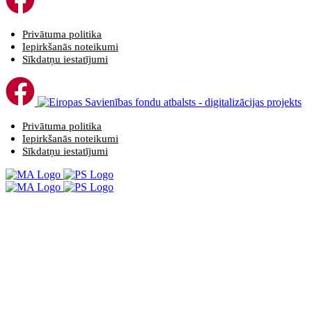
Privātuma politika
Iepirkšanās noteikumi
Sīkdatņu iestatījumi
Privātuma politika
Iepirkšanās noteikumi
Sīkdatņu iestatījumi