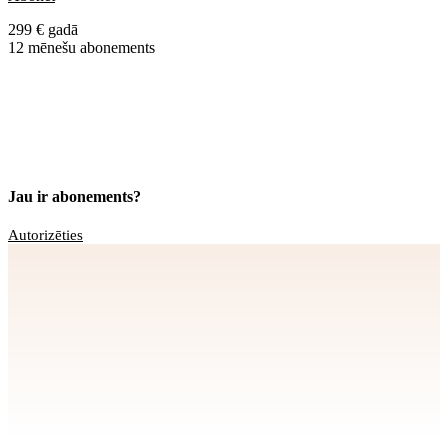
299 € gadā
12 mēnešu abonements
Jau ir abonements?
Autorizēties
Apstiprināt
>
privātuma politikai