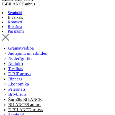
E-BILANCE arhīvs
Semināri
E-veikals
Kontakti
Reklāma
Par mums
Grāmatvedība
Jautājumi un atbildes
Noderīgi rīki
Nodokļi
Tiesības
E-BJP arhīvs
Bizness
Ekonomika
Personāls
Brīvbrīdis
Žurnāls BILANCE
BILANCES autori
E-BILANCE arhīvs
Semināri