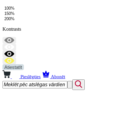
100%
150%
200%
Kontrasts
Atiestatīt
Pieslēgties
Abonēt