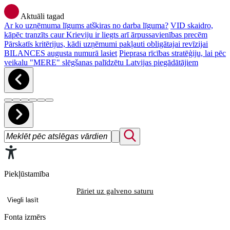
Aktuāli tagad
Ar ko uzņēmuma līgums atšķiras no darba līguma?
VID skaidro,
kāpēc tranzīts caur Krieviju ir liegts arī ārpussavienības precēm
Pārskatīs kritērijus, kādi uzņēmumi pakļauti obligātajai revīzijai
BILANCES augusta numurā lasiet
Pieprasa rīcības stratēģiju, lai pēc
veikalu "MERE" slēgšanas palīdzētu Latvijas piegādātājiem
Piekļūstamība
Pāriet uz galveno saturu
Viegli lasīt
Fonta izmērs