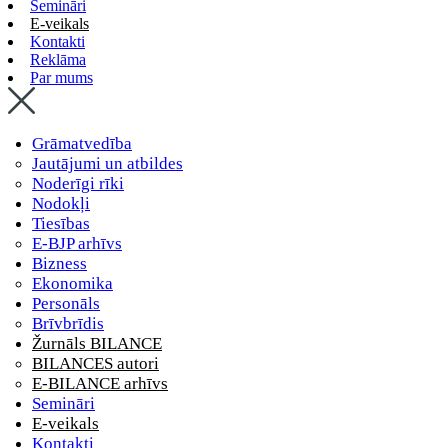
Semināri
E-veikals
Kontakti
Reklāma
Par mums
Grāmatvedība
Jautājumi un atbildes
Noderīgi rīki
Nodokļi
Tiesības
E-BJP arhīvs
Bizness
Ekonomika
Personāls
Brīvbrīdis
Žurnāls BILANCE
BILANCES autori
E-BILANCE arhīvs
Semināri
E-veikals
Kontakti