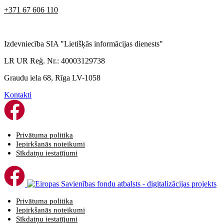
+371 67 606 110
Izdevniecība SIA "Lietišķās informācijas dienests"
LR UR Reģ. Nr.: 40003129738
Graudu iela 68, Rīga LV-1058
Kontakti
Privātuma politika
Iepirkšanās noteikumi
Sīkdatņu iestatījumi
Privātuma politika
Iepirkšanās noteikumi
Sīkdatņu iestatījumi