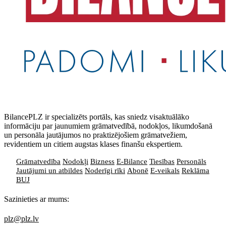
BilancePLZ ir specializēts portāls, kas sniedz visaktuālāko
informāciju par jaunumiem grāmatvedībā, nodokļos, likumdošanā
un personāla jautājumos no praktizējošiem grāmatvežiem,
revidentiem un citiem augstas klases finanšu ekspertiem.
Grāmatvedība
Nodokļi
Bizness
E-Bilance
Tiesības
Personāls
Jautājumi un atbildes
Noderīgi rīki
Abonē
E-veikals
Reklāma
BUJ
Sazinieties ar mums:
plz@plz.lv