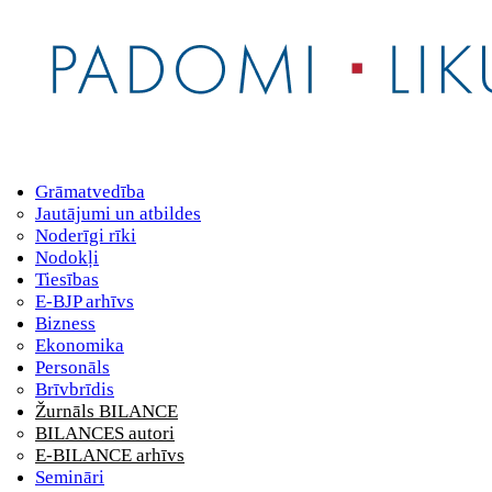
Grāmatvedība
Jautājumi un atbildes
Noderīgi rīki
Nodokļi
Tiesības
E-BJP arhīvs
Bizness
Ekonomika
Personāls
Brīvbrīdis
Žurnāls BILANCE
BILANCES autori
E-BILANCE arhīvs
Semināri