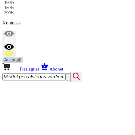
100%
150%
200%
Kontrasts
Atiestatīt
Pieslēgties
Abonēt