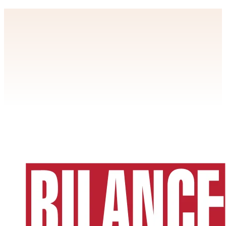
Apstiprināt
>
privātuma politikai