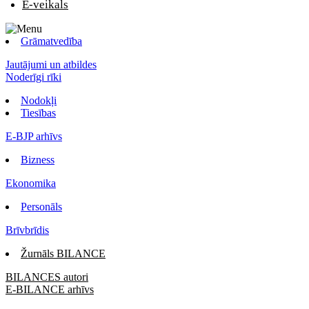
E-veikals
Grāmatvedība
Jautājumi un atbildes
Noderīgi rīki
Nodokļi
Tiesības
E-BJP arhīvs
Bizness
Ekonomika
Personāls
Brīvbrīdis
Žurnāls BILANCE
BILANCES autori
E-BILANCE arhīvs