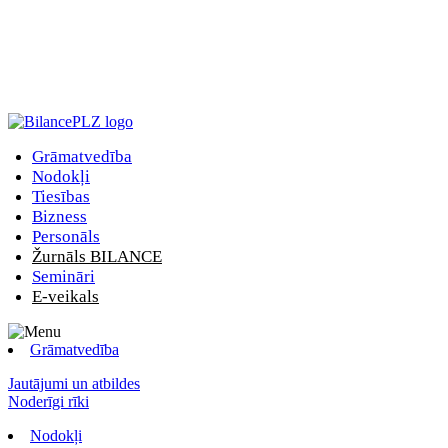
Grāmatvedība
Nodokļi
Tiesības
Bizness
Personāls
Žurnāls BILANCE
Semināri
E-veikals
Grāmatvedība
Jautājumi un atbildes
Noderīgi rīki
Nodokļi