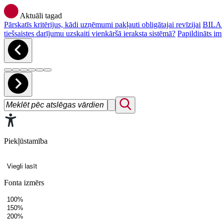
Aktuāli tagad
Pārskatīs kritērijus, kādi uzņēmumi pakļauti obligātajai revīzijai
BILAN
tiešsaistes darījumu uzskaiti vienkāršā ieraksta sistēmā?
Papildināts im
Piekļūstamība
Viegli lasīt
Fonta izmērs
100%
150%
200%