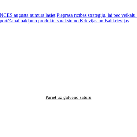
CES augusta numurā lasiet
Pieprasa rīcības stratēģiju, lai pēc veik
portēšanai pakļauto produktu sarakstu no Krievijas un Baltkrievijas
Pāriet uz galveno saturu