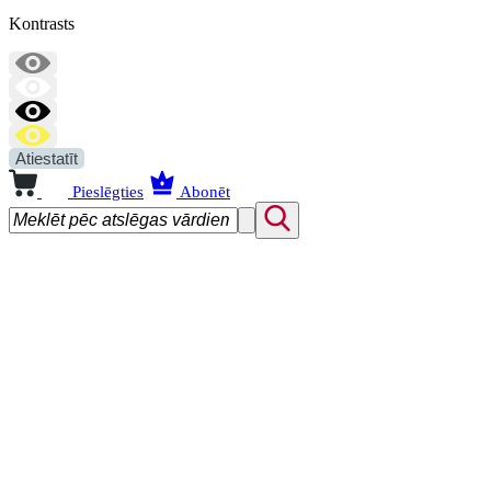
Kontrasts
Atiestatīt
Pieslēgties
Abonēt