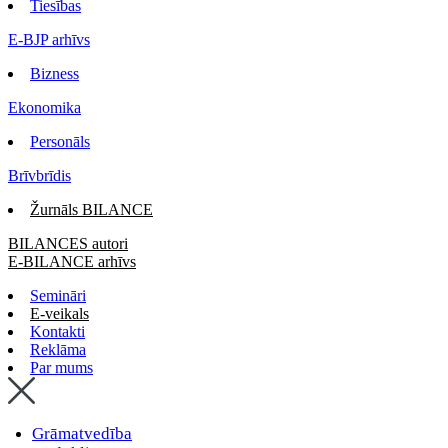
Tiesības
E-BJP arhīvs
Bizness
Ekonomika
Personāls
Brīvbrīdis
Žurnāls BILANCE
BILANCES autori
E-BILANCE arhīvs
Semināri
E-veikals
Kontakti
Reklāma
Par mums
Grāmatvedība