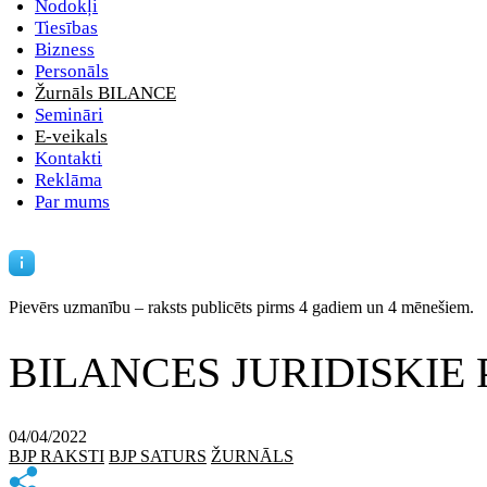
Nodokļi
Tiesības
Bizness
Personāls
Žurnāls BILANCE
Semināri
E-veikals
Kontakti
Reklāma
Par mums
Pievērs uzmanību – raksts publicēts
pirms 4 gadiem un 4 mēnešiem.
BILANCES JURIDISKIE PA
04/04/2022
BJP RAKSTI
BJP SATURS
ŽURNĀLS