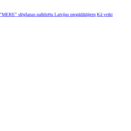
alu "MERE" slēgšanas palīdzētu Latvijas piegādātājiem
Kā veikt