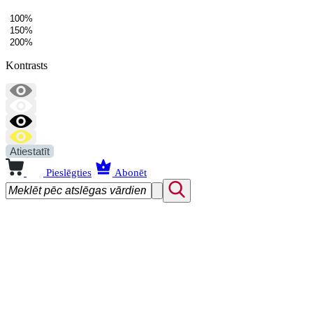
100%
150%
200%
Kontrasts
Atiestatīt
Pieslēgties
Abonēt