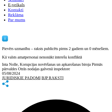
E-veikals
Kontakti
Reklāma
Par mums
Pievērs uzmanību – raksts publicēts
pirms 2 gadiem un 0 mēnešiem.
Kā valsts amatpersonai nenonākt interešu konfliktā
Inta Nolle, Korupcijas novēršanas un apkarošanas biroja Pirmās
pārvaldes Otrās nodaļas galvenā inspektore
05/08/2024
JURIDISKIE PADOMI
BJP RAKSTI