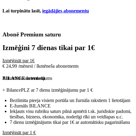
Lai turpinātu lasīt,
iegādājies abonementu
Abonē Premium saturu
Izmēģini 7 dienas tikai par
1€
Izmēģināt par 1€
€ 24,99 /mēnesī / Ikmēneša abonements
Automātiskais maksājums
BILANCE internetā
+ BilancePLZ ar 7 dienu izmēģinājumu par
1 €
Bezlimita pieeja visiem portāla un žurnāla rakstiem 1 lietotājam
E-žurnāls BILANCE
Iekļauts visu rubriku saturs pilnā apmērā t.sk. juridiskie padomi,
tiesības, bizness, ekonomika, noderīgi rīki un veidlapas u.c.
7 dienu izmēģinājums tikai par 1€ ar automātisku pagarināšanu
Izmēģināt par 1 €