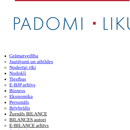
Grāmatvedība
Jautājumi un atbildes
Noderīgi rīki
Nodokļi
Tiesības
E-BJP arhīvs
Bizness
Ekonomika
Personāls
Brīvbrīdis
Žurnāls BILANCE
BILANCES autori
E-BILANCE arhīvs