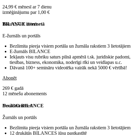
24,99 € mēnesī ar 7 dienu
izmēģinājumu par 1,00 €
Tikai 0,74 € dienā
BILANCE internetā
E-žurnāls un portāls
Bezlimita pieeja visiem portāla un žurnāla rakstiem 3 lietotājiem
E-žurnāls BILANCE
Iekļauts visu rubriku saturs pilnā apmērā t.sk. juridiskie padomi,
tiesības, bizness, ekonomika, noderīgi rīki un veidlapas u.c.
Dāvanā 100+ semināru videotēka vairāk nekā 5000 € vērtībā!
Abonēt
269 € gadā
12 mēnešu abonements
No 28 € mēnesī
Drukātā BILANCE
Žurnāls un portāls
Bezlimita pieeja visiem portāla un žurnāla rakstiem 3 lietotājiem
12 drukātās BILANCES jūsu pastkastītē