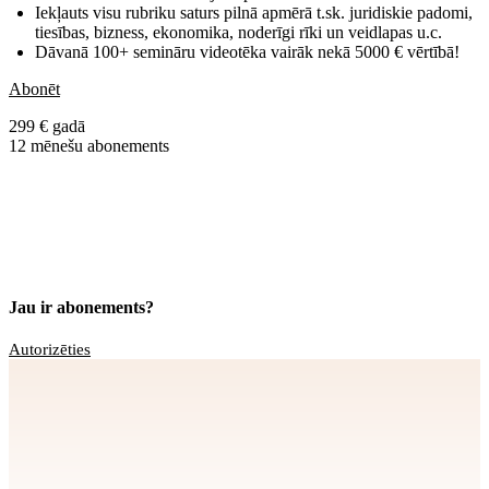
Iekļauts visu rubriku saturs pilnā apmērā t.sk. juridiskie padomi,
tiesības, bizness, ekonomika, noderīgi rīki un veidlapas u.c.
Dāvanā 100+ semināru videotēka vairāk nekā 5000 € vērtībā!
Abonēt
299 € gadā
12 mēnešu abonements
Jau ir abonements?
Autorizēties