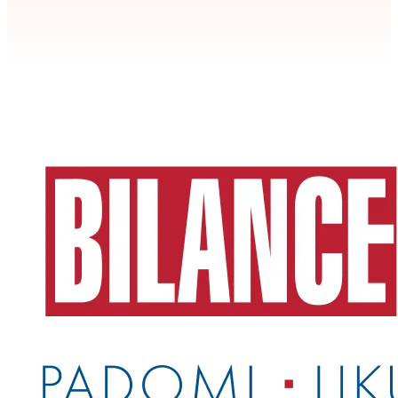
Apstiprināt
>
privātuma politikai