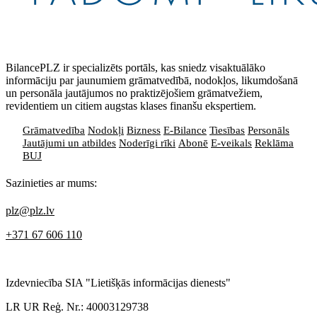
BilancePLZ ir specializēts portāls, kas sniedz visaktuālāko
informāciju par jaunumiem grāmatvedībā, nodokļos, likumdošanā
un personāla jautājumos no praktizējošiem grāmatvežiem,
revidentiem un citiem augstas klases finanšu ekspertiem.
Grāmatvedība
Nodokļi
Bizness
E-Bilance
Tiesības
Personāls
Jautājumi un atbildes
Noderīgi rīki
Abonē
E-veikals
Reklāma
BUJ
Sazinieties ar mums:
plz@plz.lv
+371 67 606 110
Izdevniecība SIA "Lietišķās informācijas dienests"
LR UR Reģ. Nr.: 40003129738