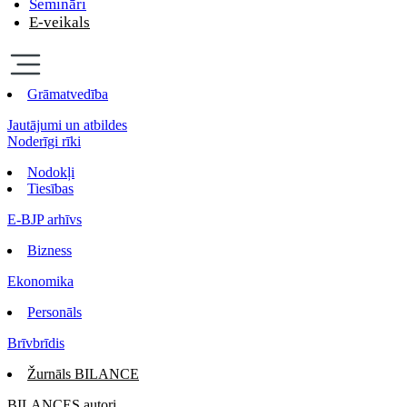
Semināri
E-veikals
Grāmatvedība
Jautājumi un atbildes
Noderīgi rīki
Nodokļi
Tiesības
E-BJP arhīvs
Bizness
Ekonomika
Personāls
Brīvbrīdis
Žurnāls BILANCE
BILANCES autori