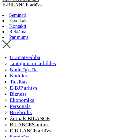
E-BILANCE arhīvs
Semināri
E-veikals
Kontakti
Reklāma
Par mums
Grāmatvedība
Jautājumi un atbildes
Noderīgi rīki
Nodokļi
Tiesības
E-BJP arhīvs
Bizness
Ekonomika
Personāls
Brīvbrīdis
Žurnāls BILANCE
BILANCES autori
E-BILANCE arhīvs
Semināri