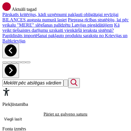
Aktuāli tagad
Pārskatīs kritērijus, kādi uzņēmumi pakļauti obligātajai revīzijai
BILANCES augusta numurā lasiet
Pieprasa rīcības stratēģiju, lai pēc
veikalu "MERE" slēgšanas palīdzētu Latvijas piegādātājiem
Kā
veikt tiešsaistes darījumu uzskaiti vienkāršā ieraksta sistēmā?
Papildināts importēšanai pakļauto produktu sarakstu no Krievijas un
Baltkrievijas
Piekļūstamība
Pāriet uz galveno saturu
Viegli lasīt
Fonta izmērs