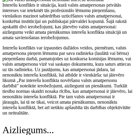
Interešu konflikts ir situācija, kurā valsts amatpersonas privātās
intereses var ietekmēt tās profesionālo lēmumu pieņemšanu,
vienlaikus mazinot sabiedrības uzticēšanos valsts amatpersonai,
konkrētai institūcijai un publiskajai pārvaldei kopumā. Šajā rakstā
apskatīti divi ierobežojumi, kas jāievēro valsts amatpersonai:
aizliegumu veikt amata pienākumus interešu konflikta situācijā un
amata savienošanas ierobežojumus.
Interešu konflikts var izpausties dažādos veidos, piemēram, valsts
amatpersona pieņem lēmumu par sava radinieka (laulātā vai bērna)
pieņemšanu darbā, pamatojoties uz konkursa komisijas lēmumu, vai
valsts amatpersona vizē vai saskaņo dokumentu, kura saturs attiecas
uz tās radinieku. Uz jautājumu, kas amatpersonai jādara, lai
nenonāktu interešu konfliktā, īsā atbilde ir vienkārša: tai jāievēro
likumā „Par interešu konflikta novēršanu valsts amatpersonu
darbībā” noteiktie ierobežojumi, aizliegumi un pienākumi. Turklāt
tiesību normas skaidri nosaka rīcību, kas amatpersonai ir jāievēro, lai
nenonāktu interešu konfliktā. Pie tam valsts amatpersonai ir
jāraugās, lai tā ne tikai, veicot amata pienākumus, nenonāktu
interešu konfliktā, bet arī netiktu apšaubīta tās darbības objektivitāte
un neitralitāte.
Aizliegums...