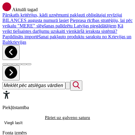
Aktuāli tagad
Pārskatīs kritērijus, kādi uzņēmumi pakļauti obligātajai revīzijai
BILANCES augusta numurā lasiet
Pieprasa rīcības stratēģiju, lai pēc
veikalu "MERE" slēgšanas palīdzētu Latvijas piegādātājiem
Kā
veikt tiešsaistes darījumu uzskaiti vienkāršā ieraksta sistēmā?
Papildināts importēšanai pakļauto produktu sarakstu no Krievijas un
Baltkrievijas
Piekļūstamība
Pāriet uz galveno saturu
Viegli lasīt
Fonta izmērs