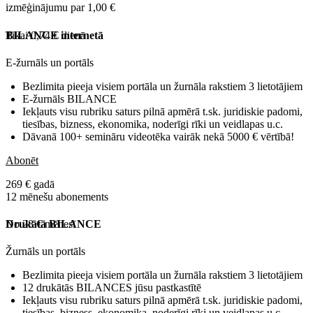
izmēģinājumu par 1,00 €
Tikai 0,74 € dienā
BILANCE internetā
E-žurnāls un portāls
Bezlimita pieeja visiem portāla un žurnāla rakstiem 3 lietotājiem
E-žurnāls BILANCE
Iekļauts visu rubriku saturs pilnā apmērā t.sk. juridiskie padomi,
tiesības, bizness, ekonomika, noderīgi rīki un veidlapas u.c.
Dāvanā 100+ semināru videotēka vairāk nekā 5000 € vērtībā!
Abonēt
269 € gadā
12 mēnešu abonements
No 28 € mēnesī
Drukātā BILANCE
Žurnāls un portāls
Bezlimita pieeja visiem portāla un žurnāla rakstiem 3 lietotājiem
12 drukātās BILANCES jūsu pastkastītē
Iekļauts visu rubriku saturs pilnā apmērā t.sk. juridiskie padomi,
tiesības, bizness, ekonomika, noderīgi rīki un veidlapas u.c.