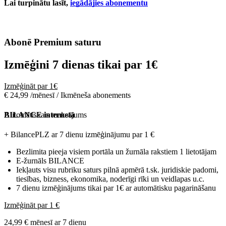
Lai turpinātu lasīt,
iegādājies abonementu
Abonē Premium saturu
Izmēģini 7 dienas tikai par
1€
Izmēģināt par 1€
€ 24,99 /mēnesī / Ikmēneša abonements
Automātiskais maksājums
BILANCE internetā
+ BilancePLZ ar 7 dienu izmēģinājumu par
1 €
Bezlimita pieeja visiem portāla un žurnāla rakstiem 1 lietotājam
E-žurnāls BILANCE
Iekļauts visu rubriku saturs pilnā apmērā t.sk. juridiskie padomi,
tiesības, bizness, ekonomika, noderīgi rīki un veidlapas u.c.
7 dienu izmēģinājums tikai par 1€ ar automātisku pagarināšanu
Izmēģināt par 1 €
24,99 € mēnesī ar 7 dienu