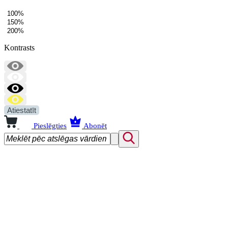
100%
150%
200%
Kontrasts
Atiestatīt
Pieslēgties
Abonēt