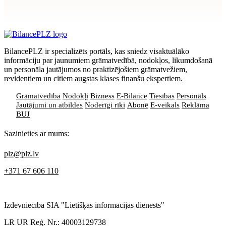
privātuma politikai
BilancePLZ ir specializēts portāls, kas sniedz visaktuālāko
informāciju par jaunumiem grāmatvedībā, nodokļos, likumdošanā
un personāla jautājumos no praktizējošiem grāmatvežiem,
revidentiem un citiem augstas klases finanšu ekspertiem.
Grāmatvedība
Nodokļi
Bizness
E-Bilance
Tiesības
Personāls
Jautājumi un atbildes
Noderīgi rīki
Abonē
E-veikals
Reklāma
BUJ
Sazinieties ar mums:
plz@plz.lv
+371 67 606 110
Izdevniecība SIA "Lietišķās informācijas dienests"
LR UR Reģ. Nr.: 40003129738