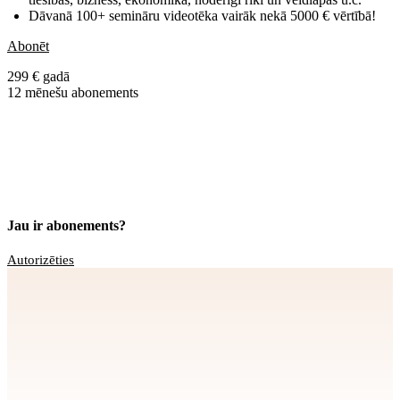
Dāvanā 100+ semināru videotēka vairāk nekā 5000 € vērtībā!
Abonēt
299 € gadā
12 mēnešu abonements
Jau ir abonements?
Autorizēties
Apstiprināt
>