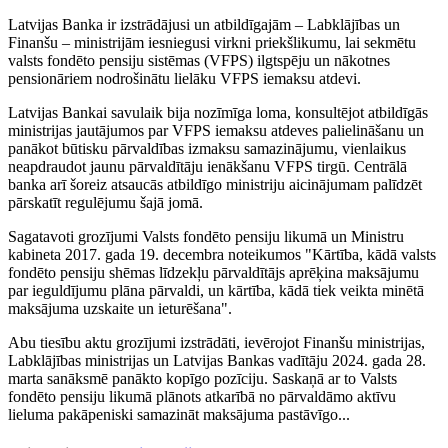
Latvijas Banka ir izstrādājusi un atbildīgajām – Labklājības un
Finanšu – ministrijām iesniegusi virkni priekšlikumu, lai sekmētu
valsts fondēto pensiju sistēmas (VFPS) ilgtspēju un nākotnes
pensionāriem nodrošinātu lielāku VFPS iemaksu atdevi.
Latvijas Bankai savulaik bija nozīmīga loma, konsultējot atbildīgās
ministrijas jautājumos par VFPS iemaksu atdeves palielināšanu un
panākot būtisku pārvaldības izmaksu samazinājumu, vienlaikus
neapdraudot jaunu pārvaldītāju ienākšanu VFPS tirgū. Centrālā
banka arī šoreiz atsaucās atbildīgo ministriju aicinājumam palīdzēt
pārskatīt regulējumu šajā jomā.
Sagatavoti grozījumi Valsts fondēto pensiju likumā un Ministru
kabineta 2017. gada 19. decembra noteikumos "Kārtība, kādā valsts
fondēto pensiju shēmas līdzekļu pārvaldītājs aprēķina maksājumu
par ieguldījumu plāna pārvaldi, un kārtība, kādā tiek veikta minētā
maksājuma uzskaite un ieturēšana".
Abu tiesību aktu grozījumi izstrādāti, ievērojot Finanšu ministrijas,
Labklājības ministrijas un Latvijas Bankas vadītāju 2024. gada 28.
marta sanāksmē panākto kopīgo pozīciju. Saskaņā ar to Valsts
fondēto pensiju likumā plānots atkarībā no pārvaldāmo aktīvu
lieluma pakāpeniski samazināt maksājuma pastāvīgo...