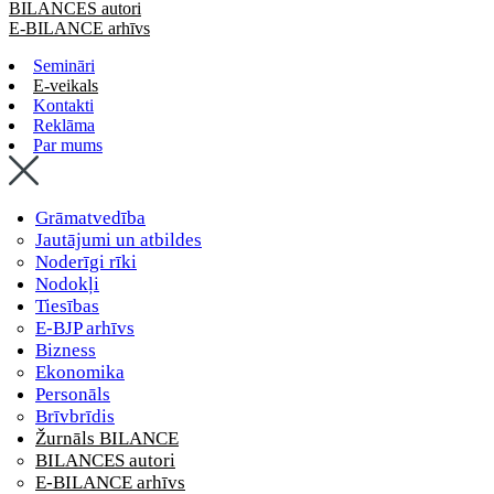
BILANCES autori
E-BILANCE arhīvs
Semināri
E-veikals
Kontakti
Reklāma
Par mums
Grāmatvedība
Jautājumi un atbildes
Noderīgi rīki
Nodokļi
Tiesības
E-BJP arhīvs
Bizness
Ekonomika
Personāls
Brīvbrīdis
Žurnāls BILANCE
BILANCES autori
E-BILANCE arhīvs