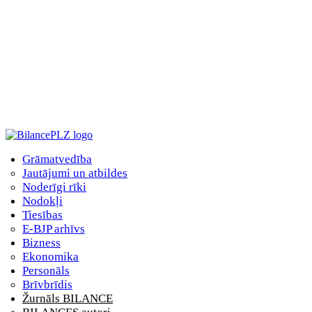
Grāmatvedība
Jautājumi un atbildes
Noderīgi rīki
Nodokļi
Tiesības
E-BJP arhīvs
Bizness
Ekonomika
Personāls
Brīvbrīdis
Žurnāls BILANCE