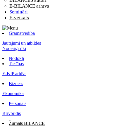
BILANCES autori
E-BILANCE arhīvs
Semināri
E-veikals
Grāmatvedība
Jautājumi un atbildes
Noderīgi rīki
Nodokļi
Tiesības
E-BJP arhīvs
Bizness
Ekonomika
Personāls
Brīvbrīdis
Žurnāls BILANCE