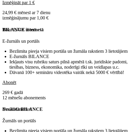
Izmēģināt par 1 €
24,99 € mēnesī ar 7 dienu
izmēģinājumu par 1,00 €
Tikai 0,74 € dienā
BILANCE internetā
E-žurnāls un portāls
Bezlimita pieeja visiem portāla un žurnāla rakstiem 3 lietotājiem
E-žurnāls BILANCE
Iekļauts visu rubriku saturs pilnā apmērā t.sk. juridiskie padomi,
tiesības, bizness, ekonomika, noderīgi rīki un veidlapas u.c.
Dāvanā 100+ semināru videotēka vairāk nekā 5000 € vērtībā!
Abonēt
269 € gadā
12 mēnešu abonements
No 28 € mēnesī
Drukātā BILANCE
Žurnāls un portāls
Bezlimita pieeja visiem portāla un žurnāla rakstiem 3 lietotājiem