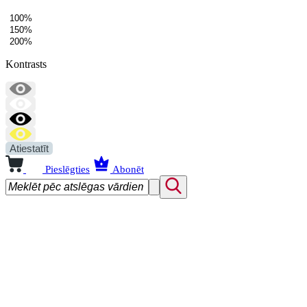
100%
150%
200%
Kontrasts
Atiestatīt
Pieslēgties
Abonēt