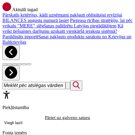
Aktuāli tagad
Pārskatīs kritērijus, kādi uzņēmumi pakļauti obligātajai revīzijai
BILANCES augusta numurā lasiet
Pieprasa rīcības stratēģiju, lai pēc
veikalu "MERE" slēgšanas palīdzētu Latvijas piegādātājiem
Kā
veikt tiešsaistes darījumu uzskaiti vienkāršā ieraksta sistēmā?
Papildināts importēšanai pakļauto produktu sarakstu no Krievijas un
Baltkrievijas
Piekļūstamība
Pāriet uz galveno saturu
Viegli lasīt
Fonta izmērs