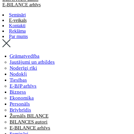
E-BILANCE arhīvs
Semināri
E-veikals
Kontakti
Reklāma
Par mums
Grāmatvedība
Jautājumi un atbildes
Noderīgi rīki
Nodokļi
Tiesības
E-BJP arhīvs
Bizness
Ekonomika
Personāls
Brīvbrīdis
Žurnāls BILANCE
BILANCES autori
E-BILANCE arhīvs
Semināri