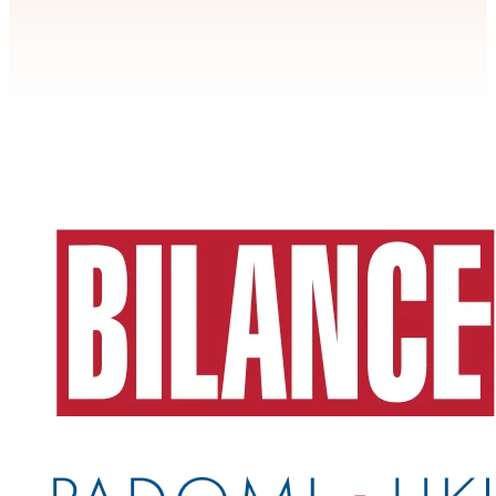
Apstiprināt
>
privātuma politikai