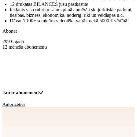
12 drukātās BILANCES jūsu pastkastītē
Iekļauts visu rubriku saturs pilnā apmērā t.sk. juridiskie padomi,
tiesības, bizness, ekonomika, noderīgi rīki un veidlapas u.c.
Dāvanā 100+ semināru videotēka vairāk nekā 5000 € vērtībā!
Abonēt
299 € gadā
12 mēnešu abonements
Jau ir abonements?
Autorizēties