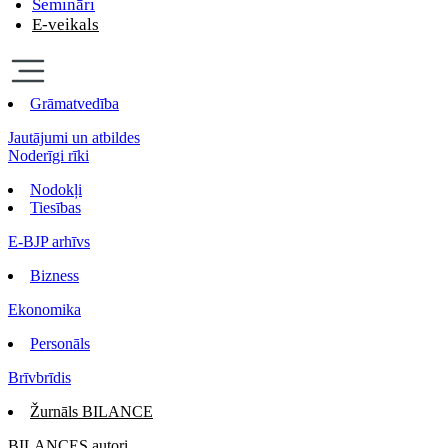
Semināri
E-veikals
Grāmatvedība
Jautājumi un atbildes
Noderīgi rīki
Nodokļi
Tiesības
E-BJP arhīvs
Bizness
Ekonomika
Personāls
Brīvbrīdis
Žurnāls BILANCE
BILANCES autori