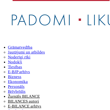
Grāmatvedība
Jautājumi un atbildes
Noderīgi rīki
Nodokļi
Tiesības
E-BJP arhīvs
Bizness
Ekonomika
Personāls
Brīvbrīdis
Žurnāls BILANCE
BILANCES autori
E-BILANCE arhīvs