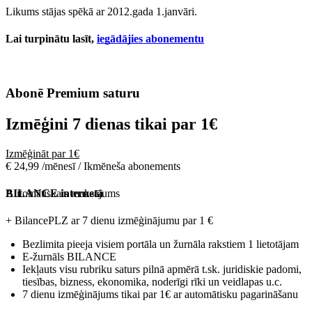
Likums stājas spēkā ar 2012.gada 1.janvāri.
Lai turpinātu lasīt,
iegādājies abonementu
Abonē Premium saturu
Izmēģini 7 dienas tikai par
1€
Izmēģināt par 1€
€ 24,99 /mēnesī / Ikmēneša abonements
Automātiskais maksājums
BILANCE internetā
+ BilancePLZ ar 7 dienu izmēģinājumu par
1 €
Bezlimita pieeja visiem portāla un žurnāla rakstiem 1 lietotājam
E-žurnāls BILANCE
Iekļauts visu rubriku saturs pilnā apmērā t.sk. juridiskie padomi,
tiesības, bizness, ekonomika, noderīgi rīki un veidlapas u.c.
7 dienu izmēģinājums tikai par 1€ ar automātisku pagarināšanu