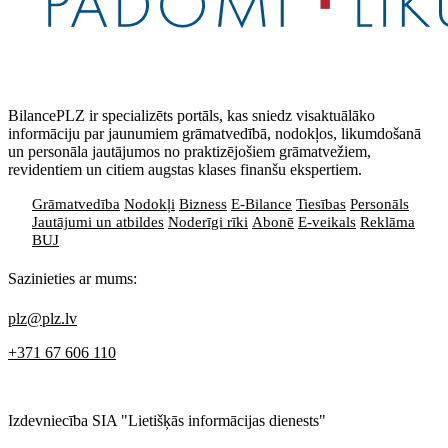
BilancePLZ ir specializēts portāls, kas sniedz visaktuālāko
informāciju par jaunumiem grāmatvedībā, nodokļos, likumdošanā
un personāla jautājumos no praktizējošiem grāmatvežiem,
revidentiem un citiem augstas klases finanšu ekspertiem.
Grāmatvedība
Nodokļi
Bizness
E-Bilance
Tiesības
Personāls
Jautājumi un atbildes
Noderīgi rīki
Abonē
E-veikals
Reklāma
BUJ
Sazinieties ar mums:
plz@plz.lv
+371 67 606 110
Izdevniecība SIA "Lietišķās informācijas dienests"