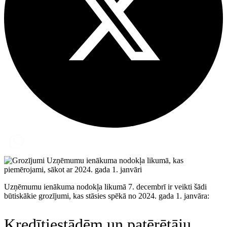
Uzņēmumu ienākuma nodokļa likumā 7. decembrī ir veikti šādi
būtiskākie grozījumi, kas stāsies spēkā no 2024. gada 1. janvāra:
Kredītiestādēm un patērētāju