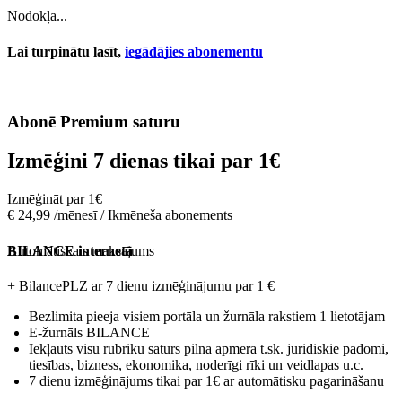
Nodokļa...
Lai turpinātu lasīt,
iegādājies abonementu
Abonē Premium saturu
Izmēģini 7 dienas tikai par
1€
Izmēģināt par 1€
€ 24,99 /mēnesī / Ikmēneša abonements
Automātiskais maksājums
BILANCE internetā
+ BilancePLZ ar 7 dienu izmēģinājumu par
1 €
Bezlimita pieeja visiem portāla un žurnāla rakstiem 1 lietotājam
E-žurnāls BILANCE
Iekļauts visu rubriku saturs pilnā apmērā t.sk. juridiskie padomi,
tiesības, bizness, ekonomika, noderīgi rīki un veidlapas u.c.
7 dienu izmēģinājums tikai par 1€ ar automātisku pagarināšanu