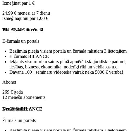
Izmēģināt par 1 €
24,99 € mēnesī ar 7 dienu
izmēģinājumu par 1,00 €
Tikai 0,74 € dienā
BILANCE internetā
E-žurnāls un portāls
Bezlimita pieeja visiem portāla un žurnāla rakstiem 3 lietotājiem
E-žurnāls BILANCE
Iekļauts visu rubriku saturs pilnā apmērā t.sk. juridiskie padomi,
tiesības, bizness, ekonomika, noderīgi rīki un veidlapas u.c.
Dāvanā 100+ semināru videotēka vairāk nekā 5000 € vērtībā!
Abonēt
269 € gadā
12 mēnešu abonements
No 28 € mēnesī
Drukātā BILANCE
Žurnāls un portāls
Bezlimita pieeja visiem portāla un žurnāla rakstiem 3 lietotājiem