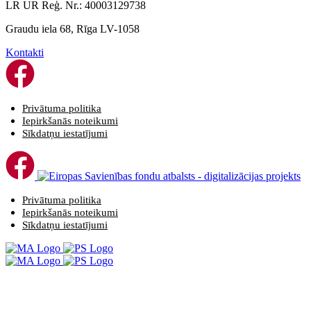
LR UR Reģ. Nr.: 40003129738
Graudu iela 68, Rīga LV-1058
Kontakti
Privātuma politika
Iepirkšanās noteikumi
Sīkdatņu iestatījumi
Privātuma politika
Iepirkšanās noteikumi
Sīkdatņu iestatījumi