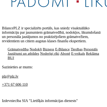
BilancePLZ ir specializēts portāls, kas sniedz visaktuālāko
informāciju par jaunumiem grāmatvedībā, nodokļos, likumdošanā
un personāla jautājumos no praktizējošiem grāmatvežiem,
revidentiem un citiem augstas klases finanšu ekspertiem.
Grāmatvedība
Nodokļi
Bizness
E-Bilance
Tiesības
Personāls
Jautājumi un atbildes
Noderīgi rīki
Abonē
E-veikals
Reklāma
BUJ
Sazinieties ar mums:
plz@plz.lv
+371 67 606 110
Izdevniecība SIA "Lietišķās informācijas dienests"