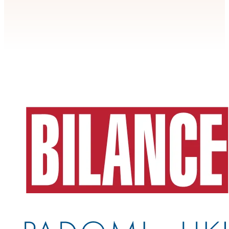
Apstiprināt
>
privātuma politikai