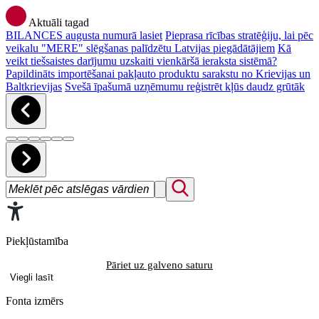
Aktuāli tagad
BILANCES augusta numurā lasiet
Pieprasa rīcības stratēģiju, lai pēc
veikalu "MERE" slēgšanas palīdzētu Latvijas piegādātājiem
Kā
veikt tiešsaistes darījumu uzskaiti vienkāršā ieraksta sistēmā?
Papildināts importēšanai pakļauto produktu sarakstu no Krievijas un
Baltkrievijas
Svešā īpašumā uzņēmumu reģistrēt kļūs daudz grūtāk
Piekļūstamība
Pāriet uz galveno saturu
Viegli lasīt
Fonta izmērs