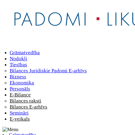
Grāmatvedība
Nodokļi
Tiesības
Bilances Juridiskie Padomi E-arhīvs
Bizness
Ekonomika
Personāls
E-Bilance
Bilances raksti
Bilances E-arhīvs
Semināri
E-veikals
Grāmatvedība