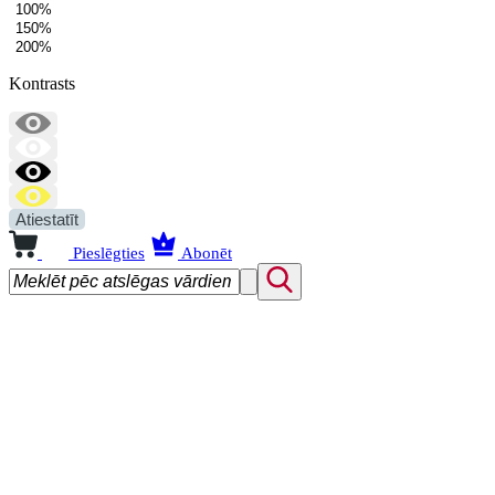
100%
150%
200%
Kontrasts
Atiestatīt
Pieslēgties
Abonēt