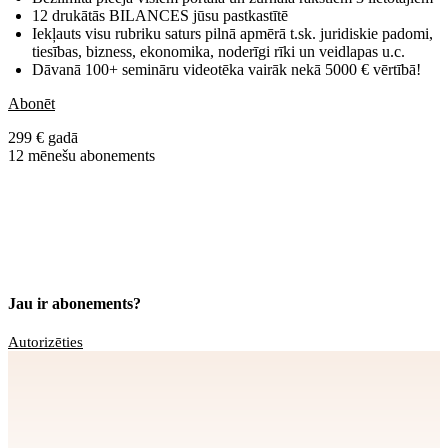
12 drukātās BILANCES jūsu pastkastītē
Iekļauts visu rubriku saturs pilnā apmērā t.sk. juridiskie padomi,
tiesības, bizness, ekonomika, noderīgi rīki un veidlapas u.c.
Dāvanā 100+ semināru videotēka vairāk nekā 5000 € vērtībā!
Abonēt
299 € gadā
12 mēnešu abonements
Jau ir abonements?
Autorizēties