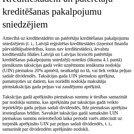
kreditēšanas pakalpojumu
sniedzējiem
Attiecībā uz kredītiestādēm un patērētāju kreditēšanas pakalpojumu
sniedzējiem (t. i., Latvijā reģistrētas kredītiestādes (izņemot finanšu
pārvaldītājsabiedrības, kuras nav kredītiestādes), ārvalstu
kredītiestāžu filiāles Latvijā un Latvijas licencēti patērētāju
kreditēšanas pakalpojumu sniedzēji) noteikts (likuma 4.1 pantā)
pienākums taksācijas gadā veikt uzņēmumu ienākuma nodokļa
(UIN) piemaksu 20% apmērā, neatkarīgi no tā, vai tiek veikta peļņas
sadale dividendēs. Taksācijas gada UIN piemaksu aprēķina,
pamatojoties uz datiem, kas norādīti nodokļa maksātāja
pirmstaksācijas gada peļņas vai zaudējumu aprēķinā.
Taksācijas gadā aprēķināto piemaksas summu ir tiesības samazināt
par nodokļa summu, kas aprēķināta par taksācijas gadā veikto
iepriekšējo gadu peļņas sadali dividendēs, līdz piemaksas aprēķina
iesniegšanas brīdim. Savukārt taksācijas gadā samaksāto UIN
piemaksas summu neierobežotā laika periodā varēs attiecināt uz
turpmāk aprēķināto UIN par peļņas sadali dividendēs, t. i.,
samazināt par dividendēm aprēķināto nodokli.