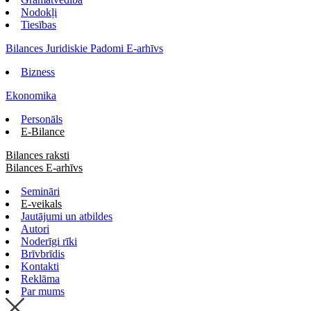
Nodokļi
Tiesības
Bilances Juridiskie Padomi E-arhīvs
Bizness
Ekonomika
Personāls
E-Bilance
Bilances raksti
Bilances E-arhīvs
Semināri
E-veikals
Jautājumi un atbildes
Autori
Noderīgi rīki
Brīvbrīdis
Kontakti
Reklāma
Par mums