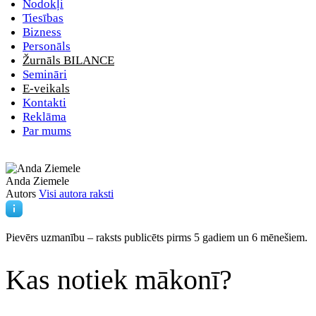
Nodokļi
Tiesības
Bizness
Personāls
Žurnāls BILANCE
Semināri
E-veikals
Kontakti
Reklāma
Par mums
Anda Ziemele
Autors
Visi autora raksti
Pievērs uzmanību – raksts publicēts
pirms 5 gadiem un 6 mēnešiem.
Kas notiek mākonī?