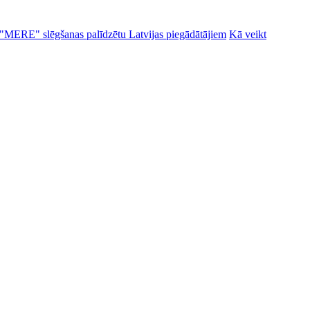
alu "MERE" slēgšanas palīdzētu Latvijas piegādātājiem
Kā veikt