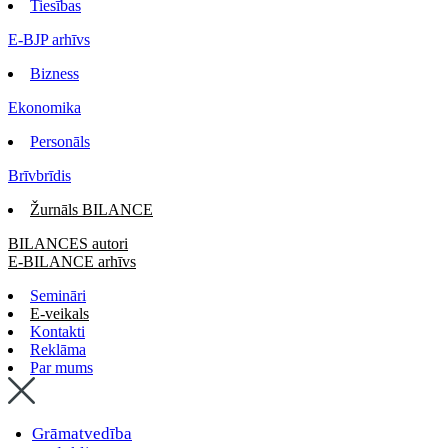
Tiesības
E-BJP arhīvs
Bizness
Ekonomika
Personāls
Brīvbrīdis
Žurnāls BILANCE
BILANCES autori
E-BILANCE arhīvs
Semināri
E-veikals
Kontakti
Reklāma
Par mums
Grāmatvedība