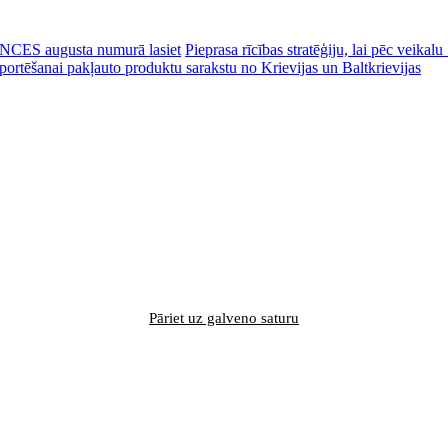
CES augusta numurā lasiet
Pieprasa rīcības stratēģiju, lai pēc veik
portēšanai pakļauto produktu sarakstu no Krievijas un Baltkrievijas
Pāriet uz galveno saturu