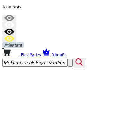
Kontrasts
Atiestatīt
Pieslēgties
Abonēt