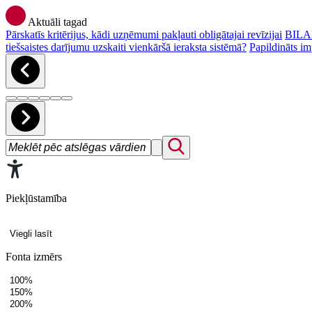
Aktuāli tagad
Pārskatīs kritērijus, kādi uzņēmumi pakļauti obligātajai revīzijai
BILAN
tiešsaistes darījumu uzskaiti vienkāršā ieraksta sistēmā?
Papildināts im
Piekļūstamība
Viegli lasīt
Fonta izmērs
100%
150%
200%