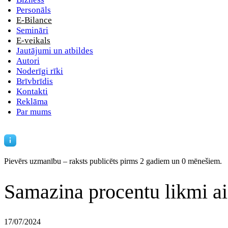
Personāls
E-Bilance
Semināri
E-veikals
Jautājumi un atbildes
Autori
Noderīgi rīki
Brīvbrīdis
Kontakti
Reklāma
Par mums
Pievērs uzmanību – raksts publicēts
pirms 2 gadiem un 0 mēnešiem.
Samazina procentu likmi a
17/07/2024