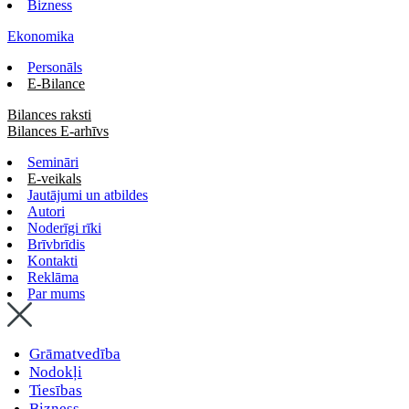
Bizness
Ekonomika
Personāls
E-Bilance
Bilances raksti
Bilances E-arhīvs
Semināri
E-veikals
Jautājumi un atbildes
Autori
Noderīgi rīki
Brīvbrīdis
Kontakti
Reklāma
Par mums
Grāmatvedība
Nodokļi
Tiesības
Bizness