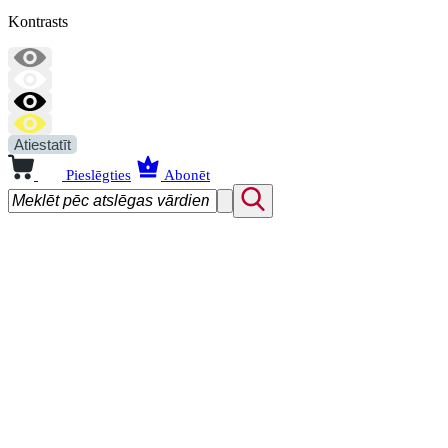
Kontrasts
Atiestatīt
Pieslēgties
Abonēt