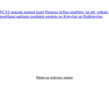
CES augusta numurā lasiet
Pieprasa rīcības stratēģiju, lai pēc veik
portēšanai pakļauto produktu sarakstu no Krievijas un Baltkrievijas
Pāriet uz galveno saturu