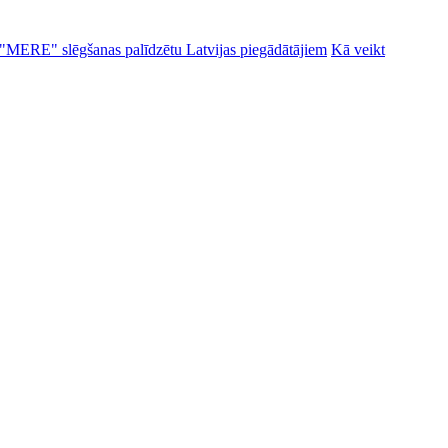
alu "MERE" slēgšanas palīdzētu Latvijas piegādātājiem
Kā veikt