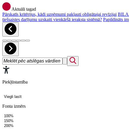
Aktuāli tagad
Pārskatīs kritērijus, kādi uzņēmumi pakļauti obligātajai revīzijai
BILAN
tiešsaistes darījumu uzskaiti vienkāršā ieraksta sistēmā?
Papildināts im
Piekļūstamība
Viegli lasīt
Fonta izmērs
100%
150%
200%