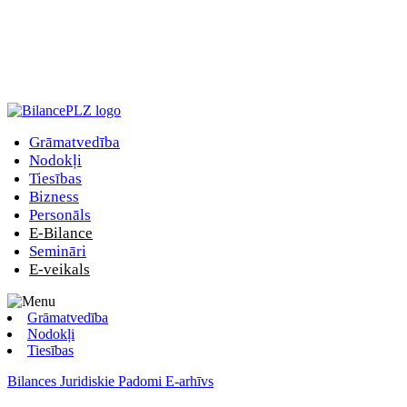
Grāmatvedība
Nodokļi
Tiesības
Bizness
Personāls
E-Bilance
Semināri
E-veikals
Grāmatvedība
Nodokļi
Tiesības
Bilances Juridiskie Padomi E-arhīvs