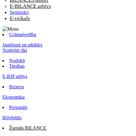
BILANCES autori
E-BILANCE arhīvs
Semināri
E-veikals
Grāmatvedība
Jautājumi un atbildes
Noderīgi rīki
Nodokļi
Tiesības
E-BJP arhīvs
Bizness
Ekonomika
Personāls
Brīvbrīdis
Žurnāls BILANCE