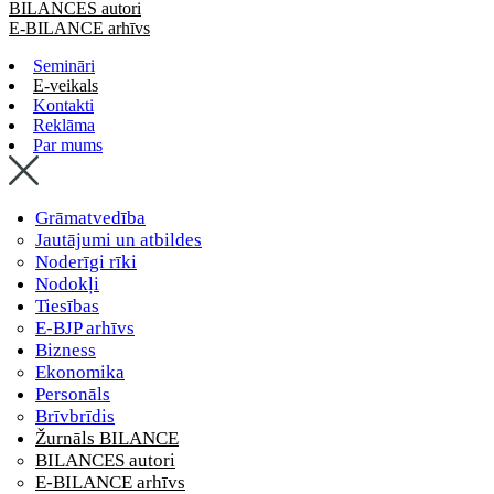
BILANCES autori
E-BILANCE arhīvs
Semināri
E-veikals
Kontakti
Reklāma
Par mums
Grāmatvedība
Jautājumi un atbildes
Noderīgi rīki
Nodokļi
Tiesības
E-BJP arhīvs
Bizness
Ekonomika
Personāls
Brīvbrīdis
Žurnāls BILANCE
BILANCES autori
E-BILANCE arhīvs