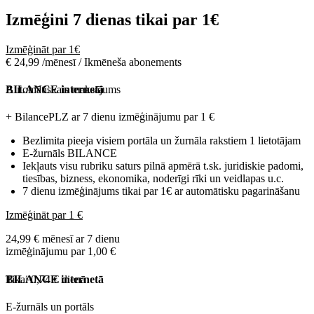
Izmēģini 7 dienas tikai par
1€
Izmēģināt par 1€
€ 24,99 /mēnesī / Ikmēneša abonements
Automātiskais maksājums
BILANCE internetā
+ BilancePLZ ar 7 dienu izmēģinājumu par
1 €
Bezlimita pieeja visiem portāla un žurnāla rakstiem 1 lietotājam
E-žurnāls BILANCE
Iekļauts visu rubriku saturs pilnā apmērā t.sk. juridiskie padomi,
tiesības, bizness, ekonomika, noderīgi rīki un veidlapas u.c.
7 dienu izmēģinājums tikai par 1€ ar automātisku pagarināšanu
Izmēģināt par 1 €
24,99 € mēnesī ar 7 dienu
izmēģinājumu par 1,00 €
Tikai 0,74 € dienā
BILANCE internetā
E-žurnāls un portāls