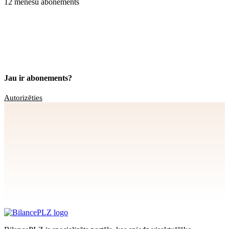
12 mēnešu abonements
Jau ir abonements?
Autorizēties
Apstiprināt
>
privātuma politikai