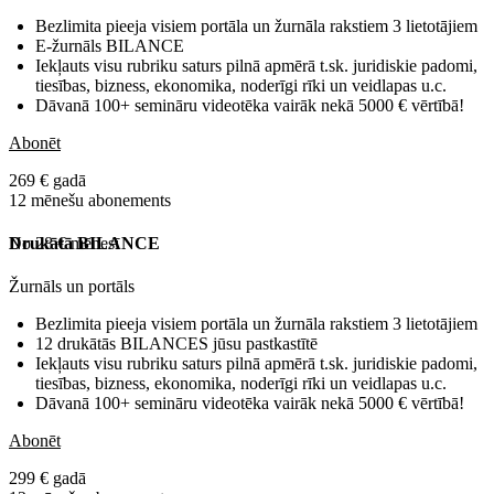
Bezlimita pieeja visiem portāla un žurnāla rakstiem 3 lietotājiem
E-žurnāls BILANCE
Iekļauts visu rubriku saturs pilnā apmērā t.sk. juridiskie padomi,
tiesības, bizness, ekonomika, noderīgi rīki un veidlapas u.c.
Dāvanā 100+ semināru videotēka vairāk nekā 5000 € vērtībā!
Abonēt
269 € gadā
12 mēnešu abonements
No 28 € mēnesī
Drukātā BILANCE
Žurnāls un portāls
Bezlimita pieeja visiem portāla un žurnāla rakstiem 3 lietotājiem
12 drukātās BILANCES jūsu pastkastītē
Iekļauts visu rubriku saturs pilnā apmērā t.sk. juridiskie padomi,
tiesības, bizness, ekonomika, noderīgi rīki un veidlapas u.c.
Dāvanā 100+ semināru videotēka vairāk nekā 5000 € vērtībā!
Abonēt
299 € gadā