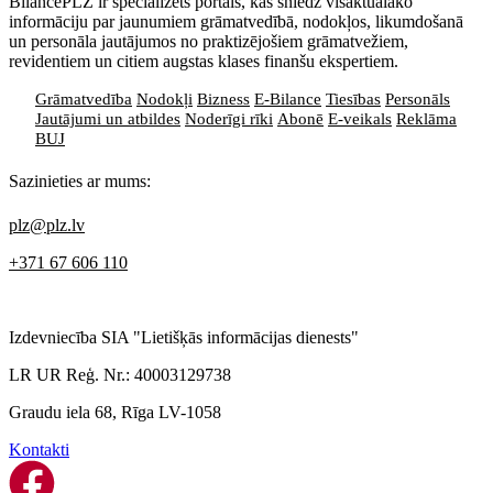
BilancePLZ ir specializēts portāls, kas sniedz visaktuālāko
informāciju par jaunumiem grāmatvedībā, nodokļos, likumdošanā
un personāla jautājumos no praktizējošiem grāmatvežiem,
revidentiem un citiem augstas klases finanšu ekspertiem.
Grāmatvedība
Nodokļi
Bizness
E-Bilance
Tiesības
Personāls
Jautājumi un atbildes
Noderīgi rīki
Abonē
E-veikals
Reklāma
BUJ
Sazinieties ar mums:
plz@plz.lv
+371 67 606 110
Izdevniecība SIA "Lietišķās informācijas dienests"
LR UR Reģ. Nr.: 40003129738
Graudu iela 68, Rīga LV-1058
Kontakti