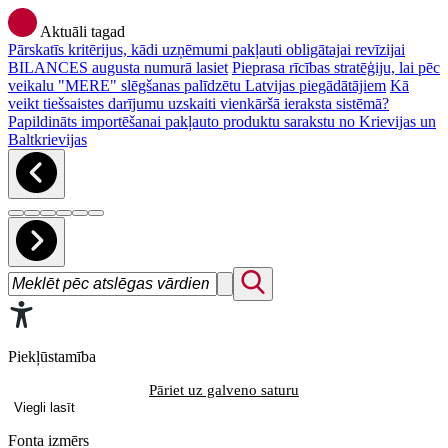
Aktuāli tagad
Pārskatīs kritērijus, kādi uzņēmumi pakļauti obligātajai revīzijai
BILANCES augusta numurā lasiet
Pieprasa rīcības stratēģiju, lai pēc
veikalu "MERE" slēgšanas palīdzētu Latvijas piegādātājiem
Kā
veikt tiešsaistes darījumu uzskaiti vienkāršā ieraksta sistēmā?
Papildināts importēšanai pakļauto produktu sarakstu no Krievijas un
Baltkrievijas
Piekļūstamība
Pāriet uz galveno saturu
Viegli lasīt
Fonta izmērs