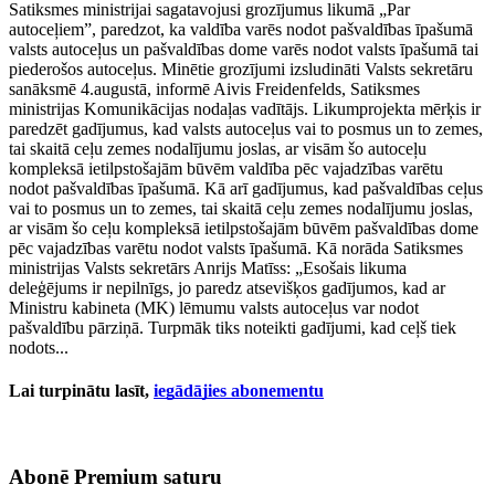
Satiksmes ministrijai sagatavojusi grozījumus likumā „Par
autoceļiem”, paredzot, ka valdība varēs nodot pašvaldības īpašumā
valsts autoceļus un pašvaldības dome varēs nodot valsts īpašumā tai
piederošos autoceļus. Minētie grozījumi izsludināti Valsts sekretāru
sanāksmē 4.augustā, informē Aivis Freidenfelds, Satiksmes
ministrijas Komunikācijas nodaļas vadītājs. Likumprojekta mērķis ir
paredzēt gadījumus, kad valsts autoceļus vai to posmus un to zemes,
tai skaitā ceļu zemes nodalījumu joslas, ar visām šo autoceļu
kompleksā ietilpstošajām būvēm valdība pēc vajadzības varētu
nodot pašvaldības īpašumā. Kā arī gadījumus, kad pašvaldības ceļus
vai to posmus un to zemes, tai skaitā ceļu zemes nodalījumu joslas,
ar visām šo ceļu kompleksā ietilpstošajām būvēm pašvaldības dome
pēc vajadzības varētu nodot valsts īpašumā. Kā norāda Satiksmes
ministrijas Valsts sekretārs Anrijs Matīss: „Esošais likuma
deleģējums ir nepilnīgs, jo paredz atsevišķos gadījumos, kad ar
Ministru kabineta (MK) lēmumu valsts autoceļus var nodot
pašvaldību pārziņā. Turpmāk tiks noteikti gadījumi, kad ceļš tiek
nodots...
Lai turpinātu lasīt,
iegādājies abonementu
Abonē Premium saturu