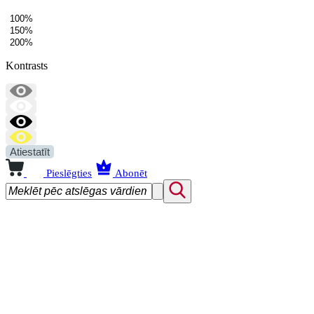
100%
150%
200%
Kontrasts
Atiestatīt
Pieslēgties
Abonēt