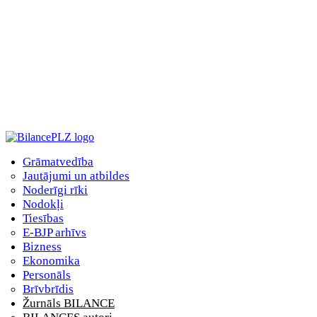
Grāmatvedība
Jautājumi un atbildes
Noderīgi rīki
Nodokļi
Tiesības
E-BJP arhīvs
Bizness
Ekonomika
Personāls
Brīvbrīdis
Žurnāls BILANCE