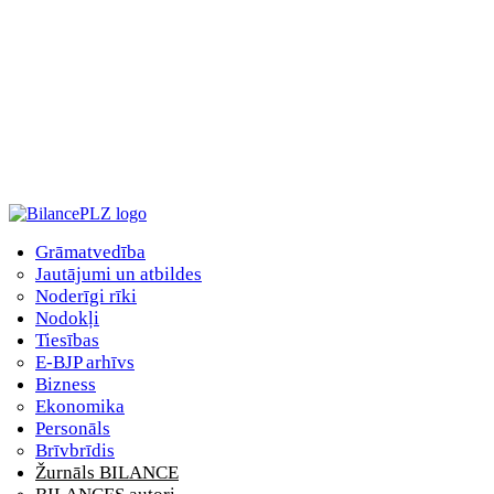
Grāmatvedība
Jautājumi un atbildes
Noderīgi rīki
Nodokļi
Tiesības
E-BJP arhīvs
Bizness
Ekonomika
Personāls
Brīvbrīdis
Žurnāls BILANCE