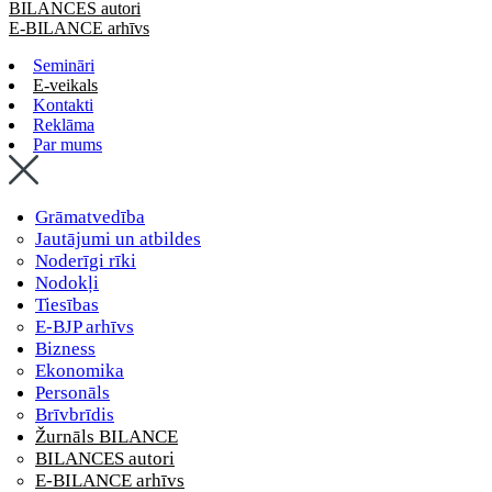
BILANCES autori
E-BILANCE arhīvs
Semināri
E-veikals
Kontakti
Reklāma
Par mums
Grāmatvedība
Jautājumi un atbildes
Noderīgi rīki
Nodokļi
Tiesības
E-BJP arhīvs
Bizness
Ekonomika
Personāls
Brīvbrīdis
Žurnāls BILANCE
BILANCES autori
E-BILANCE arhīvs