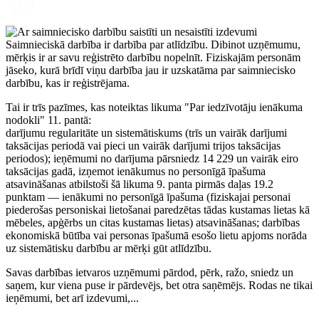
Saimnieciskā darbība ir darbība par atlīdzību. Dibinot uzņēmumu,
mērķis ir ar savu reģistrēto darbību nopelnīt. Fiziskajām personām
jāseko, kurā brīdī viņu darbība jau ir uzskatāma par saimniecisko
darbību, kas ir reģistrējama.
Tai ir trīs pazīmes, kas noteiktas likuma "Par iedzīvotāju ienākuma
nodokli" 11. pantā:
darījumu regularitāte un sistemātiskums (trīs un vairāk darījumi
taksācijas periodā vai pieci un vairāk darījumi trijos taksācijas
periodos); ieņēmumi no darījuma pārsniedz 14 229 un vairāk eiro
taksācijas gadā, izņemot ienākumus no personīgā īpašuma
atsavināšanas atbilstoši šā likuma 9. panta pirmās daļas 19.2
punktam — ienākumi no personīgā īpašuma (fiziskajai personai
piederošas personiskai lietošanai paredzētas tādas kustamas lietas kā
mēbeles, apģērbs un citas kustamas lietas) atsavināšanas; darbības
ekonomiskā būtība vai personas īpašumā esošo lietu apjoms norāda
uz sistemātisku darbību ar mērķi gūt atlīdzību.
Savas darbības ietvaros uzņēmumi pārdod, pērk, ražo, sniedz un
saņem, kur viena puse ir pārdevējs, bet otra saņēmējs. Rodas ne tikai
ieņēmumi, bet arī izdevumi,...