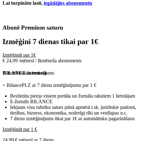
Lai turpinātu lasīt,
iegādājies abonementu
Abonē Premium saturu
Izmēģini 7 dienas tikai par
1€
Izmēģināt par 1€
€ 24,99 /mēnesī / Ikmēneša abonements
Automātiskais maksājums
BILANCE internetā
+ BilancePLZ ar 7 dienu izmēģinājumu par
1 €
Bezlimita pieeja visiem portāla un žurnāla rakstiem 1 lietotājam
E-žurnāls BILANCE
Iekļauts visu rubriku saturs pilnā apmērā t.sk. juridiskie padomi,
tiesības, bizness, ekonomika, noderīgi rīki un veidlapas u.c.
7 dienu izmēģinājums tikai par 1€ ar automātisku pagarināšanu
Izmēģināt par 1 €
24,99 € mēnesī ar 7 dienu