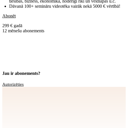
tiesības, bizness, ekonomika, noderīgi rīki un veidlapas u.c.
Dāvanā 100+ semināru videotēka vairāk nekā 5000 € vērtībā!
Abonēt
299 € gadā
12 mēnešu abonements
Jau ir abonements?
Autorizēties