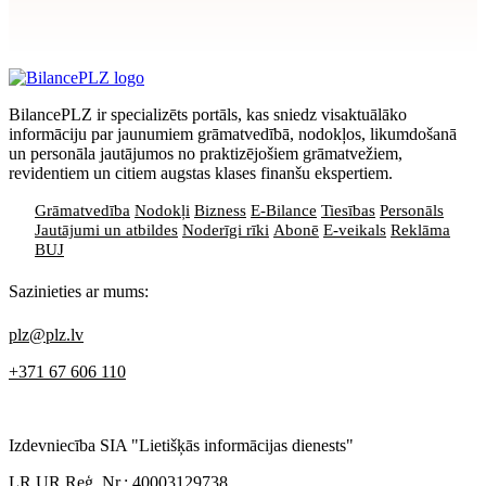
Apstiprināt
>
privātuma politikai
BilancePLZ ir specializēts portāls, kas sniedz visaktuālāko
informāciju par jaunumiem grāmatvedībā, nodokļos, likumdošanā
un personāla jautājumos no praktizējošiem grāmatvežiem,
revidentiem un citiem augstas klases finanšu ekspertiem.
Grāmatvedība
Nodokļi
Bizness
E-Bilance
Tiesības
Personāls
Jautājumi un atbildes
Noderīgi rīki
Abonē
E-veikals
Reklāma
BUJ
Sazinieties ar mums:
plz@plz.lv
+371 67 606 110
Izdevniecība SIA "Lietišķās informācijas dienests"
LR UR Reģ. Nr.: 40003129738