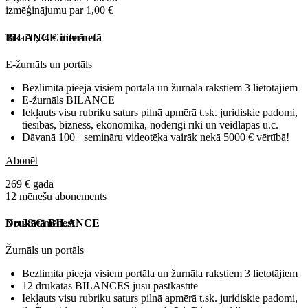
izmēģinājumu par 1,00 €
Tikai 0,74 € dienā
BILANCE internetā
E-žurnāls un portāls
Bezlimita pieeja visiem portāla un žurnāla rakstiem 3 lietotājiem
E-žurnāls BILANCE
Iekļauts visu rubriku saturs pilnā apmērā t.sk. juridiskie padomi,
tiesības, bizness, ekonomika, noderīgi rīki un veidlapas u.c.
Dāvanā 100+ semināru videotēka vairāk nekā 5000 € vērtībā!
Abonēt
269 € gadā
12 mēnešu abonements
No 28 € mēnesī
Drukātā BILANCE
Žurnāls un portāls
Bezlimita pieeja visiem portāla un žurnāla rakstiem 3 lietotājiem
12 drukātās BILANCES jūsu pastkastītē
Iekļauts visu rubriku saturs pilnā apmērā t.sk. juridiskie padomi,