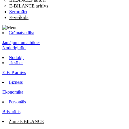
BILANCES autori
E-BILANCE arhīvs
Semināri
E-veikals
Grāmatvedība
Jautājumi un atbildes
Noderīgi rīki
Nodokļi
Tiesības
E-BJP arhīvs
Bizness
Ekonomika
Personāls
Brīvbrīdis
Žurnāls BILANCE