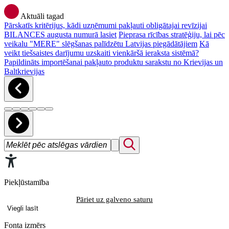
Aktuāli tagad
Pārskatīs kritērijus, kādi uzņēmumi pakļauti obligātajai revīzijai
BILANCES augusta numurā lasiet
Pieprasa rīcības stratēģiju, lai pēc
veikalu "MERE" slēgšanas palīdzētu Latvijas piegādātājiem
Kā
veikt tiešsaistes darījumu uzskaiti vienkāršā ieraksta sistēmā?
Papildināts importēšanai pakļauto produktu sarakstu no Krievijas un
Baltkrievijas
Piekļūstamība
Pāriet uz galveno saturu
Viegli lasīt
Fonta izmērs