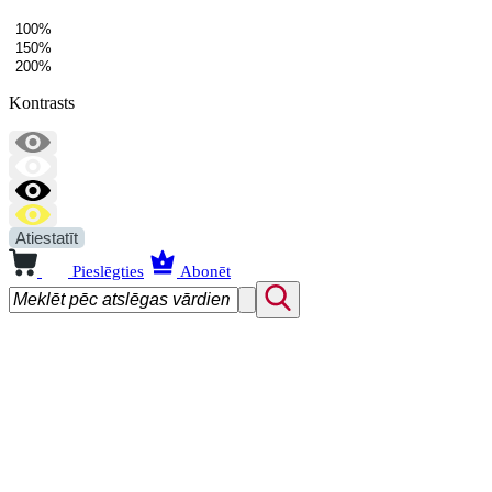
100%
150%
200%
Kontrasts
Atiestatīt
Pieslēgties
Abonēt