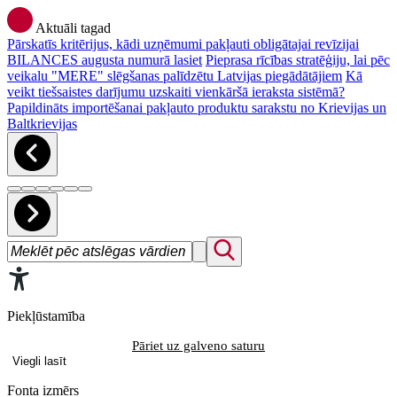
Aktuāli tagad
Pārskatīs kritērijus, kādi uzņēmumi pakļauti obligātajai revīzijai
BILANCES augusta numurā lasiet
Pieprasa rīcības stratēģiju, lai pēc
veikalu "MERE" slēgšanas palīdzētu Latvijas piegādātājiem
Kā
veikt tiešsaistes darījumu uzskaiti vienkāršā ieraksta sistēmā?
Papildināts importēšanai pakļauto produktu sarakstu no Krievijas un
Baltkrievijas
Piekļūstamība
Pāriet uz galveno saturu
Viegli lasīt
Fonta izmērs