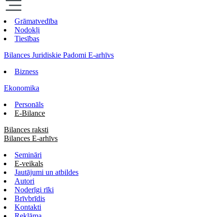
Grāmatvedība
Nodokļi
Tiesības
Bilances Juridiskie Padomi E-arhīvs
Bizness
Ekonomika
Personāls
E-Bilance
Bilances raksti
Bilances E-arhīvs
Semināri
E-veikals
Jautājumi un atbildes
Autori
Noderīgi rīki
Brīvbrīdis
Kontakti
Reklāma