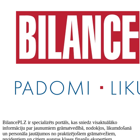
BilancePLZ ir specializēts portāls, kas sniedz visaktuālāko
informāciju par jaunumiem grāmatvedībā, nodokļos, likumdošanā
un personāla jautājumos no praktizējošiem grāmatvežiem,
revidentiem un citiem augstas klases finanšu ekspertiem.