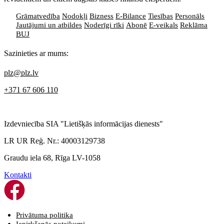
Grāmatvedība
Nodokļi
Bizness
E-Bilance
Tiesības
Personāls
Jautājumi un atbildes
Noderīgi rīki
Abonē
E-veikals
Reklāma
BUJ
Sazinieties ar mums:
plz@plz.lv
+371 67 606 110
Izdevniecība SIA "Lietišķās informācijas dienests"
LR UR Reģ. Nr.: 40003129738
Graudu iela 68, Rīga LV-1058
Kontakti
Privātuma politika