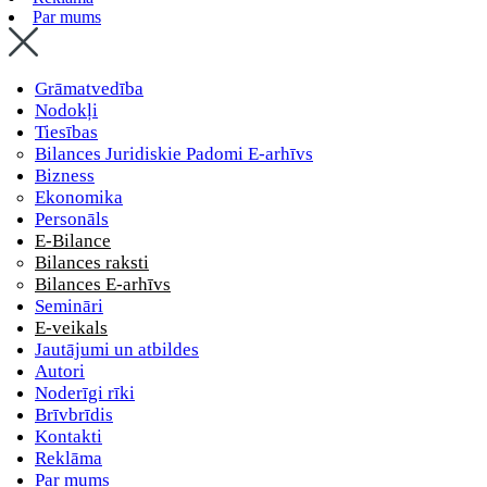
Par mums
Grāmatvedība
Nodokļi
Tiesības
Bilances Juridiskie Padomi E-arhīvs
Bizness
Ekonomika
Personāls
E-Bilance
Bilances raksti
Bilances E-arhīvs
Semināri
E-veikals
Jautājumi un atbildes
Autori
Noderīgi rīki
Brīvbrīdis
Kontakti
Reklāma
Par mums