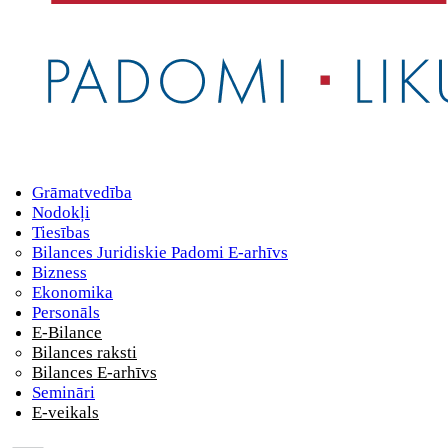
Grāmatvedība
Nodokļi
Tiesības
Bilances Juridiskie Padomi E-arhīvs
Bizness
Ekonomika
Personāls
E-Bilance
Bilances raksti
Bilances E-arhīvs
Semināri
E-veikals