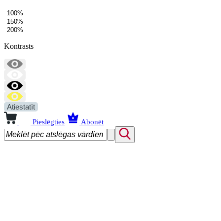
100%
150%
200%
Kontrasts
Atiestatīt
Pieslēgties
Abonēt