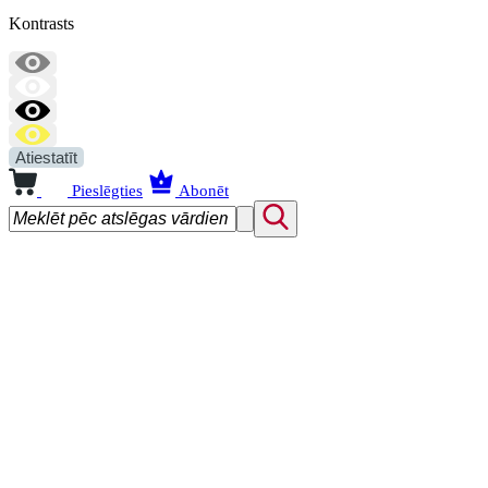
Kontrasts
Atiestatīt
Pieslēgties
Abonēt