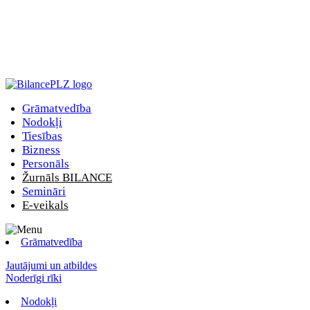
Grāmatvedība
Nodokļi
Tiesības
Bizness
Personāls
Žurnāls BILANCE
Semināri
E-veikals
Grāmatvedība
Jautājumi un atbildes
Noderīgi rīki
Nodokļi