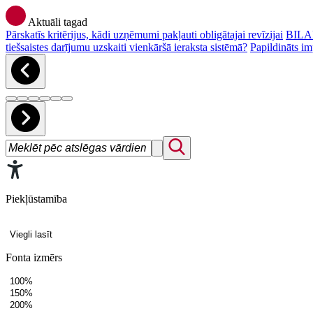
Aktuāli tagad
Pārskatīs kritērijus, kādi uzņēmumi pakļauti obligātajai revīzijai
BILAN
tiešsaistes darījumu uzskaiti vienkāršā ieraksta sistēmā?
Papildināts im
Piekļūstamība
Viegli lasīt
Fonta izmērs
100%
150%
200%