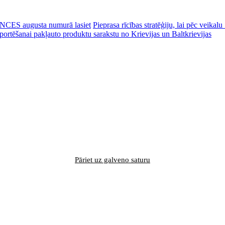
CES augusta numurā lasiet
Pieprasa rīcības stratēģiju, lai pēc veik
portēšanai pakļauto produktu sarakstu no Krievijas un Baltkrievijas
Pāriet uz galveno saturu