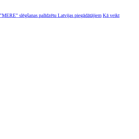
alu "MERE" slēgšanas palīdzētu Latvijas piegādātājiem
Kā veikt