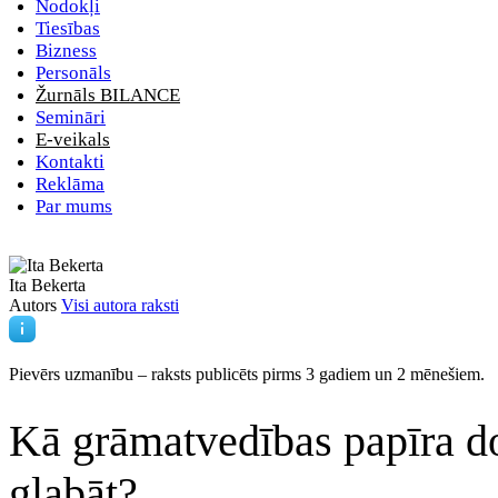
Nodokļi
Tiesības
Bizness
Personāls
Žurnāls BILANCE
Semināri
E-veikals
Kontakti
Reklāma
Par mums
Ita Bekerta
Autors
Visi autora raksti
Pievērs uzmanību – raksts publicēts
pirms 3 gadiem un 2 mēnešiem.
Kā grāmatvedības papīra do
glabāt?