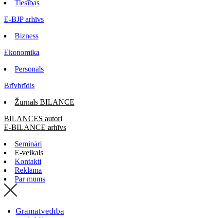
Tiesības
E-BJP arhīvs
Bizness
Ekonomika
Personāls
Brīvbrīdis
Žurnāls BILANCE
BILANCES autori
E-BILANCE arhīvs
Semināri
E-veikals
Kontakti
Reklāma
Par mums
Grāmatvedība