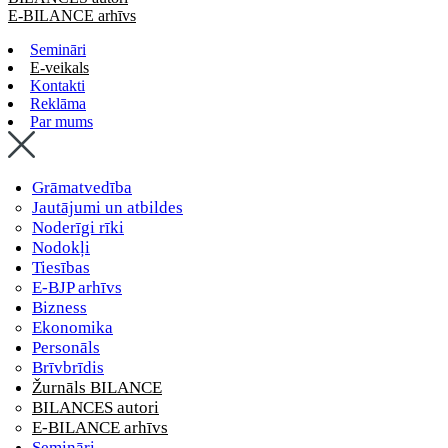
E-BILANCE arhīvs
Semināri
E-veikals
Kontakti
Reklāma
Par mums
Grāmatvedība
Jautājumi un atbildes
Noderīgi rīki
Nodokļi
Tiesības
E-BJP arhīvs
Bizness
Ekonomika
Personāls
Brīvbrīdis
Žurnāls BILANCE
BILANCES autori
E-BILANCE arhīvs
Semināri