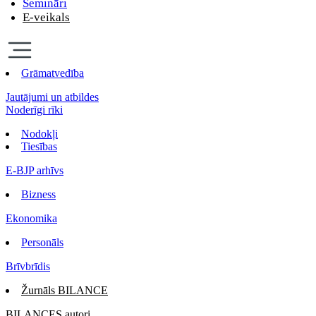
Semināri
E-veikals
Grāmatvedība
Jautājumi un atbildes
Noderīgi rīki
Nodokļi
Tiesības
E-BJP arhīvs
Bizness
Ekonomika
Personāls
Brīvbrīdis
Žurnāls BILANCE
BILANCES autori