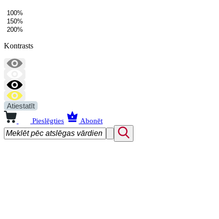
100%
150%
200%
Kontrasts
Atiestatīt
Pieslēgties
Abonēt