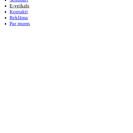
E-veikals
Kontakti
Reklāma
Par mums
E-pasta adrese
Nav norādīts e-pasts
Parole
Nav norādīta parole
Aizmirsta parole
vai
Pieslēdzieties ar