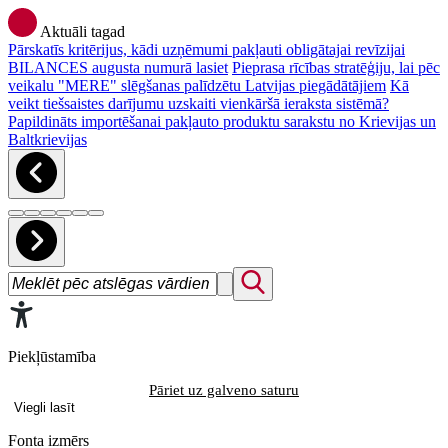
Aktuāli tagad
Pārskatīs kritērijus, kādi uzņēmumi pakļauti obligātajai revīzijai
BILANCES augusta numurā lasiet
Pieprasa rīcības stratēģiju, lai pēc
veikalu "MERE" slēgšanas palīdzētu Latvijas piegādātājiem
Kā
veikt tiešsaistes darījumu uzskaiti vienkāršā ieraksta sistēmā?
Papildināts importēšanai pakļauto produktu sarakstu no Krievijas un
Baltkrievijas
Piekļūstamība
Pāriet uz galveno saturu
Viegli lasīt
Fonta izmērs