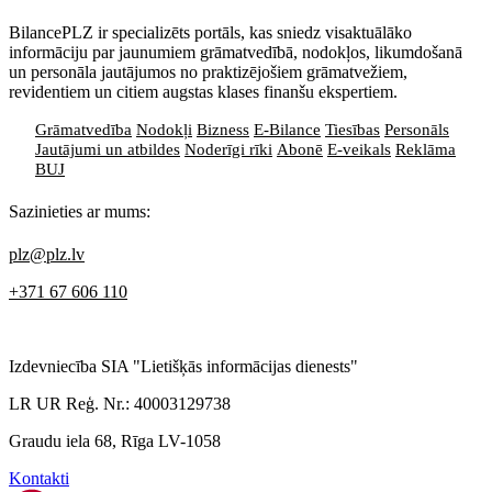
BilancePLZ ir specializēts portāls, kas sniedz visaktuālāko
informāciju par jaunumiem grāmatvedībā, nodokļos, likumdošanā
un personāla jautājumos no praktizējošiem grāmatvežiem,
revidentiem un citiem augstas klases finanšu ekspertiem.
Grāmatvedība
Nodokļi
Bizness
E-Bilance
Tiesības
Personāls
Jautājumi un atbildes
Noderīgi rīki
Abonē
E-veikals
Reklāma
BUJ
Sazinieties ar mums:
plz@plz.lv
+371 67 606 110
Izdevniecība SIA "Lietišķās informācijas dienests"
LR UR Reģ. Nr.: 40003129738
Graudu iela 68, Rīga LV-1058
Kontakti