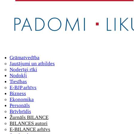
Grāmatvedība
Jautājumi un atbildes
Noderīgi rīki
Nodokļi
Tiesības
E-BJP arhīvs
Bizness
Ekonomika
Personāls
Brīvbrīdis
Žurnāls BILANCE
BILANCES autori
E-BILANCE arhīvs