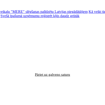
ēc veikalu "MERE" slēgšanas palīdzētu Latvijas piegādātājiem
Kā veikt ti
Svešā īpašumā uzņēmumu reģistrēt kļūs daudz grūtāk
Pāriet uz galveno saturu