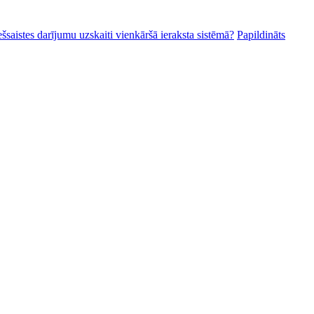
ešsaistes darījumu uzskaiti vienkāršā ieraksta sistēmā?
Papildināts