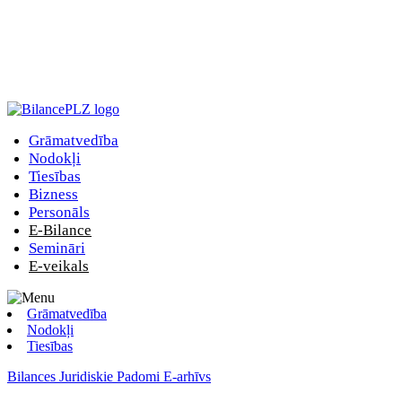
Grāmatvedība
Nodokļi
Tiesības
Bizness
Personāls
E-Bilance
Semināri
E-veikals
Grāmatvedība
Nodokļi
Tiesības
Bilances Juridiskie Padomi E-arhīvs