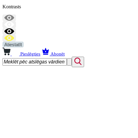
Kontrasts
Atiestatīt
Pieslēgties
Abonēt