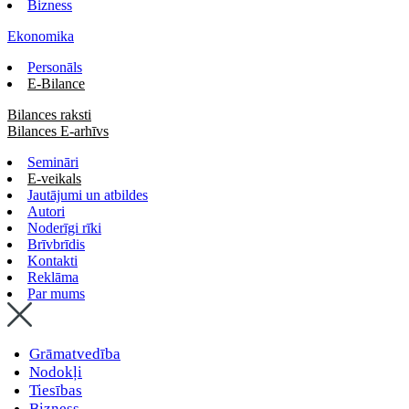
Bizness
Ekonomika
Personāls
E-Bilance
Bilances raksti
Bilances E-arhīvs
Semināri
E-veikals
Jautājumi un atbildes
Autori
Noderīgi rīki
Brīvbrīdis
Kontakti
Reklāma
Par mums
Grāmatvedība
Nodokļi
Tiesības
Bizness