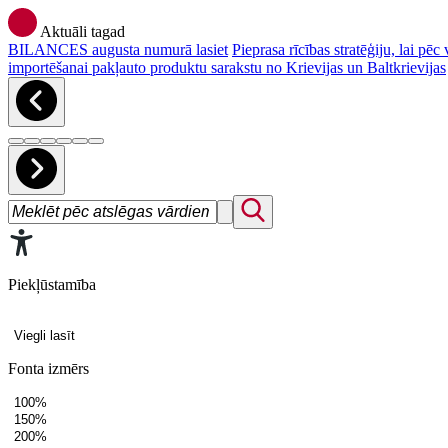
Aktuāli tagad
BILANCES augusta numurā lasiet
Pieprasa rīcības stratēģiju, lai p
importēšanai pakļauto produktu sarakstu no Krievijas un Baltkrievijas
Piekļūstamība
Viegli lasīt
Fonta izmērs
100%
150%
200%