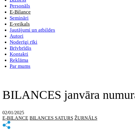
Personāls
E-Bilance
Semināri
E-veikals
Jautājumi un atbildes
Autori
Noderīgi rīki
Brīvbrīdis
Kontakti
Reklāma
Par mums
BILANCES janvāra numurā 
02/01/2025
E-BILANCE
BILANCES SATURS
ŽURNĀLS