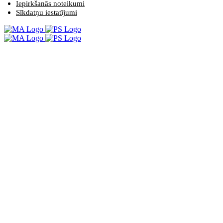
Iepirkšanās noteikumi
Sīkdatņu iestatījumi