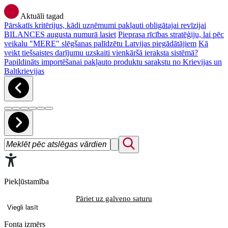
Aktuāli tagad
Pārskatīs kritērijus, kādi uzņēmumi pakļauti obligātajai revīzijai
BILANCES augusta numurā lasiet
Pieprasa rīcības stratēģiju, lai pēc
veikalu "MERE" slēgšanas palīdzētu Latvijas piegādātājiem
Kā
veikt tiešsaistes darījumu uzskaiti vienkāršā ieraksta sistēmā?
Papildināts importēšanai pakļauto produktu sarakstu no Krievijas un
Baltkrievijas
Piekļūstamība
Pāriet uz galveno saturu
Viegli lasīt
Fonta izmērs