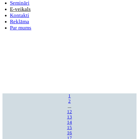
Semināri
E-veikals
Kontakti
Reklāma
Par mums
1
2
...
12
13
14
15
16
17