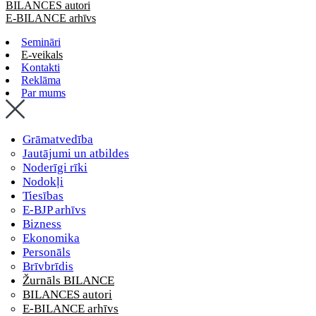
BILANCES autori
E-BILANCE arhīvs
Semināri
E-veikals
Kontakti
Reklāma
Par mums
Grāmatvedība
Jautājumi un atbildes
Noderīgi rīki
Nodokļi
Tiesības
E-BJP arhīvs
Bizness
Ekonomika
Personāls
Brīvbrīdis
Žurnāls BILANCE
BILANCES autori
E-BILANCE arhīvs