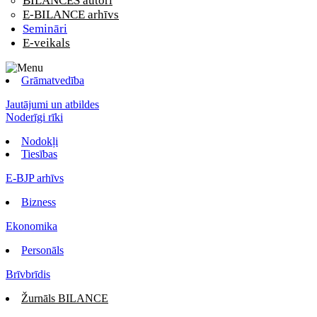
BILANCES autori
E-BILANCE arhīvs
Semināri
E-veikals
Grāmatvedība
Jautājumi un atbildes
Noderīgi rīki
Nodokļi
Tiesības
E-BJP arhīvs
Bizness
Ekonomika
Personāls
Brīvbrīdis
Žurnāls BILANCE