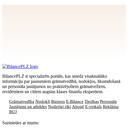
Apstiprināt
>
privātuma politikai
BilancePLZ ir specializēts portāls, kas sniedz visaktuālāko
informāciju par jaunumiem grāmatvedībā, nodokļos, likumdošanā
un personāla jautājumos no praktizējošiem grāmatvežiem,
revidentiem un citiem augstas klases finanšu ekspertiem.
Grāmatvedība
Nodokļi
Bizness
E-Bilance
Tiesības
Personāls
Jautājumi un atbildes
Noderīgi rīki
Abonē
E-veikals
Reklāma
BUJ
Sazinieties ar mums: