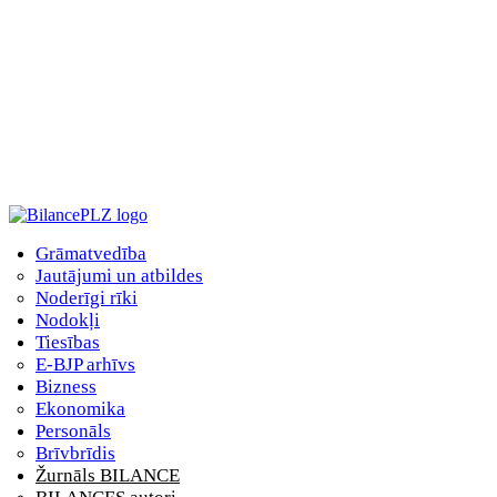
Grāmatvedība
Jautājumi un atbildes
Noderīgi rīki
Nodokļi
Tiesības
E-BJP arhīvs
Bizness
Ekonomika
Personāls
Brīvbrīdis
Žurnāls BILANCE