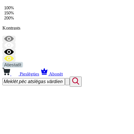
100%
150%
200%
Kontrasts
Atiestatīt
Pieslēgties
Abonēt